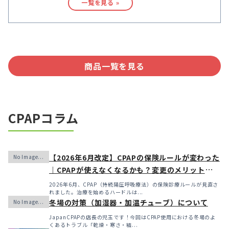
一覧を見る »
商品一覧を見る
CPAPコラム
【2026年6月改定】CPAPの保険ルールが変わった
｜CPAPが使えなくなるかも？変更のメリット・デ
メリットと「購入」という選択肢
2026年6月、CPAP（持続陽圧呼吸療法）の保険診療ルールが見直さ
れました。治療を始めるハードルは...
冬場の対策（加湿器・加温チューブ）について
JapanCPAPの店長の児玉です！今回はCPAP使用における冬場のよ
くあるトラブル「乾燥・寒さ・結...