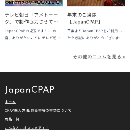
がどう変わったのかを患者様の立
起こりやすい地域です、その […]
場で […]
テレビ朝日「アメトーー
年末のご挨拶
ク」で制作協力させてい
【JapanCPAP】
ただきました
JapanCPAPの児玉です！ この
平素よりJapanCPAPをご利用い
度、ありがたいことにテレビ朝日
ただき誠にありがとうございま
様よりお声がけいただきアメトー
す。 ジャパンシーパップ株式会社
ークCLUBで放送される「シーパッ
の児玉です。 本年は多くの方にご
その他のコラムを見る »
プ芸人」の制作協力、資料提供さ
利用いただき本当にありがとうご
せていただきました！ アメトーー
ざいました。利用者様にとってご
ク様は長い歴史があり、私も大
満足いただけるサービスを提供さ
[…]
せ […]
JapanCPAP
ホーム
CPAP購入方法/診断書等の書類について
商品一覧
こんな人にオススメです！