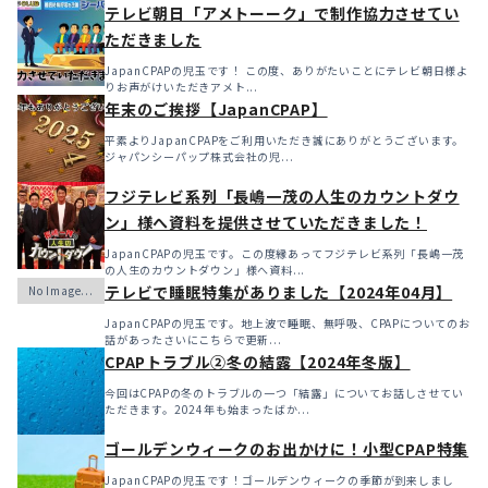
テレビ朝日「アメトーーク」で制作協力させてい
ただきました
JapanCPAPの児玉です！ この度、ありがたいことにテレビ朝日様よ
りお声がけいただきアメト...
年末のご挨拶【JapanCPAP】
平素よりJapanCPAPをご利用いただき誠にありがとうございます。
ジャパンシーパップ株式会社の児...
フジテレビ系列「長嶋一茂の人生のカウントダウ
ン」様へ資料を提供させていただきました！
JapanCPAPの児玉です。この度縁あってフジテレビ系列「長嶋一茂
の人生のカウントダウン」様へ資料...
テレビで睡眠特集がありました【2024年04月】
JapanCPAPの児玉です。地上波で睡眠、無呼吸、CPAPについてのお
話があったさいにこちらで更新...
CPAPトラブル②冬の結露【2024年冬版】
今回はCPAPの冬のトラブルの一つ「結露」についてお話しさせてい
ただきます。2024年も始まったばか...
ゴールデンウィークのお出かけに！小型CPAP特集
JapanCPAPの児玉です！ゴールデンウィークの季節が到来しまし