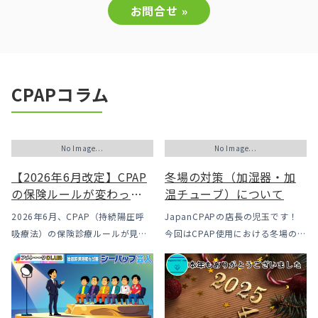
お問合せ »
CPAPコラム
No Image...
No Image...
【2026年6月改定】CPAP
冬場の対策（加湿器・加
の保険ルールが変わった
温チューブ）について
｜CPAPが使えなくなるか
2026年6月、CPAP（持続陽圧呼
JapanCPAPの店長の児玉です！
も？変更のメリット・デ
吸療法）の保険診療ルールが見直
今回はCPAP使用における冬場のよ
メリットと「購入」とい
されました。治療を始めるハード
くあるトラブル「乾燥・寒さ・結
う選択肢
ルは下がった一方で、「続ける」
露」についてのお話をさせて頂き
ための条件はこれまでより厳しく
ます。 我々の拠点の北陸はCPAP
なっています。この記事では、何
使用時に「乾燥・寒さ・結露」が