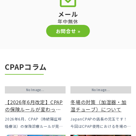
メール
年中無休
お問合せ »
CPAPコラム
No Image...
No Image...
【2026年6月改定】CPAP
冬場の対策（加湿器・加
の保険ルールが変わった
温チューブ）について
｜CPAPが使えなくなるか
2026年6月、CPAP（持続陽圧呼
JapanCPAPの店長の児玉です！
も？変更のメリット・デ
吸療法）の保険診療ルールが見直
今回はCPAP使用における冬場のよ
メリットと「購入」とい
されました。治療を始めるハード
くあるトラブル「乾燥・寒さ・結