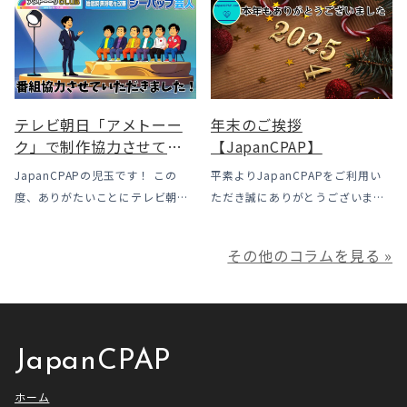
う選択肢
ルは下がった一方で、「続ける」
露」についてのお話をさせて頂き
ための条件はこれまでより厳しく
ます。 我々の拠点の北陸はCPAP
なっています。この記事では、何
使用時に「乾燥・寒さ・結露」が
がどう変わったのかを患者様の立
起こりやすい地域です、その […]
場で […]
テレビ朝日「アメトーー
年末のご挨拶
ク」で制作協力させてい
【JapanCPAP】
ただきました
JapanCPAPの児玉です！ この
平素よりJapanCPAPをご利用い
度、ありがたいことにテレビ朝日
ただき誠にありがとうございま
様よりお声がけいただきアメトー
す。 ジャパンシーパップ株式会社
ークCLUBで放送される「シーパッ
の児玉です。 本年は多くの方にご
その他のコラムを見る »
プ芸人」の制作協力、資料提供さ
利用いただき本当にありがとうご
せていただきました！ アメトーー
ざいました。利用者様にとってご
ク様は長い歴史があり、私も大
満足いただけるサービスを提供さ
[…]
せ […]
JapanCPAP
ホーム