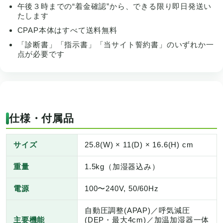
午後３時までの“着金確認”から、できる限り即日発送い
たします
CPAP本体はすべて送料無料
「診断書」「指示書」「当サイト誓約書」のいずれか一
点が必要です
仕様・付属品
サイズ
25.8(W) × 11(D) × 16.6(H) cm
重量
1.5kg（加湿器込み）
電源
100〜240V, 50/60Hz
自動圧調整(APAP)／呼気減圧
主要機能
(DEP・最大4cm)／加温加湿器一体