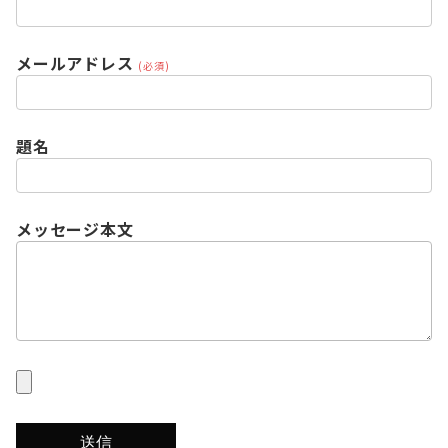
メールアドレス
(必須)
題名
メッセージ本文
妻が深刻な顔で私に「あなたのいびきが大きすぎ
て寝られない」と相談してきたことから寝室を別
にしてもう５年は経ちました。
「いびきが大きいのは深い睡眠がとれているか
ら」だと考えていた私はまさか自分が【睡眠時無
呼吸症候群】だとは思いもしませんでした。
ある日リビングでうとうとしていたら妻が急に
「いつも止まってるけど１００秒以上息が止まっ