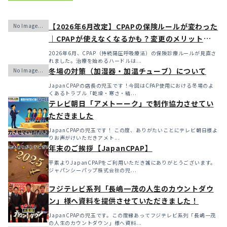
【2026年6月改定】CPAPの保険ルールが変わった
｜CPAPが使えなくなるかも？変更のメリット・デ
メリットと「購入」という選択肢
2026年6月、CPAP（持続陽圧呼吸療法）の保険診療ルールが見直さ
れました。治療を始めるハードルは...
冬場の対策（加湿器・加温チューブ）について
JapanCPAPの店長の児玉です！今回はCPAP使用における冬場のよ
くあるトラブル「乾燥・寒さ・結...
テレビ朝日「アメトーーク」で制作協力させてい
ただきました
JapanCPAPの児玉です！ この度、ありがたいことにテレビ朝日様よ
りお声がけいただきアメト...
年末のご挨拶【JapanCPAP】
平素よりJapanCPAPをご利用いただき誠にありがとうございます。
ジャパンシーパップ株式会社の児...
フジテレビ系列「長嶋一茂の人生のカウントダウ
ン」様へ資料を提供させていただきました！
JapanCPAPの児玉です。この度縁あってフジテレビ系列「長嶋一茂
の人生のカウントダウン」様へ資料...