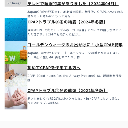
テレビで睡眠特集がありました【2024年04月】
JapanCPAPの児玉です。地上波で睡眠、無呼吸、CPAPについてのお
話があったさいにこちらで更新...
CPAPトラブル②冬の結露【2024年冬版】
今回はCPAPの冬のトラブルの一つ「結露」についてお話しさせてい
ただきます。2024年も始まったばか...
ゴールデンウィークのお出かけに！小型CPAP特集
JapanCPAPの児玉です！ゴールデンウィークの季節が到来しまし
た！楽しい旅行の計画を立てたり、特...
初めてCPAPを使用する方へ
CPAP（Continuous Positive Airway Pressure）は、睡眠時無呼吸
症...
CPAPトラブル①冬の乾燥【2022年冬版】
寒さも厳しくなる12月にはいりました。<br>CPAPにおいて冬とい
うのはトラブルの多い...