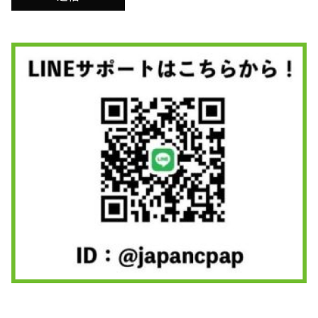
ていて死んだかと思った！」と焦りながら起こし
てくれました。どうやらいつも私の呼吸が止まっ
ている秒数を数えていたそうです
そこで初めていびきについて調べ、自分が【睡眠
時無呼吸症候群】の可能性が高いと知りました。
大学病院に行き１泊の検査をしてやってきたCPAP
営業の方から説明を受けて「こんなものつけて寝
れるかいな」と嫌々ながら装着し寝たところ驚く
結果に。
「全くいびきを書いてないから心配になって」と
妻に起こされ驚きました。
実際に自分でもしっかり寝れている感覚が強く、
日中もスッキリした気がします。
いびきも静かになったことで寝室は一緒になり、
CPAPを使って本当によかったと思います。もっと
早く出会えればよかった・・・と思いますが、同
じような状況の方は多いはずです。検査は簡単な
ものと面倒な１泊のものがありました、簡単な検