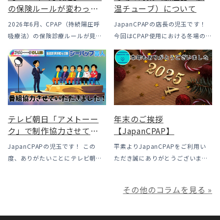
の保険ルールが変わった
温チューブ）について
｜CPAPが使えなくなるか
2026年6月、CPAP（持続陽圧呼
JapanCPAPの店長の児玉です！
も？変更のメリット・デ
吸療法）の保険診療ルールが見直
今回はCPAP使用における冬場のよ
メリットと「購入」とい
されました。治療を始めるハード
くあるトラブル「乾燥・寒さ・結
う選択肢
ルは下がった一方で、「続ける」
露」についてのお話をさせて頂き
ための条件はこれまでより厳しく
ます。 我々の拠点の北陸はCPAP
なっています。この記事では、何
使用時に「乾燥・寒さ・結露」が
がどう変わったのかを患者様の立
起こりやすい地域です、その […]
場で […]
テレビ朝日「アメトーー
年末のご挨拶
ク」で制作協力させてい
【JapanCPAP】
ただきました
JapanCPAPの児玉です！ この
平素よりJapanCPAPをご利用い
度、ありがたいことにテレビ朝日
ただき誠にありがとうございま
様よりお声がけいただきアメトー
す。 ジャパンシーパップ株式会社
ークCLUBで放送される「シーパッ
の児玉です。 本年は多くの方にご
その他のコラムを見る »
プ芸人」の制作協力、資料提供さ
利用いただき本当にありがとうご
せていただきました！ アメトーー
ざいました。利用者様にとってご
ク様は長い歴史があり、私も大
満足いただけるサービスを提供さ