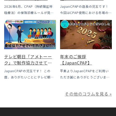
｜CPAPが使えなくなるか
2026年6月、CPAP（持続陽圧呼
JapanCPAPの店長の児玉です！
も？変更のメリット・デ
吸療法）の保険診療ルールが見直
今回はCPAP使用における冬場のよ
メリットと「購入」とい
されました。治療を始めるハード
くあるトラブル「乾燥・寒さ・結
う選択肢
ルは下がった一方で、「続ける」
露」についてのお話をさせて頂き
ための条件はこれまでより厳しく
ます。 我々の拠点の北陸はCPAP
なっています。この記事では、何
使用時に「乾燥・寒さ・結露」が
がどう変わったのかを患者様の立
起こりやすい地域です、その […]
場で […]
テレビ朝日「アメトーー
年末のご挨拶
ク」で制作協力させてい
【JapanCPAP】
ただきました
JapanCPAPの児玉です！ この
平素よりJapanCPAPをご利用い
度、ありがたいことにテレビ朝日
ただき誠にありがとうございま
様よりお声がけいただきアメトー
す。 ジャパンシーパップ株式会社
ークCLUBで放送される「シーパッ
の児玉です。 本年は多くの方にご
その他のコラムを見る »
プ芸人」の制作協力、資料提供さ
利用いただき本当にありがとうご
せていただきました！ アメトーー
ざいました。利用者様にとってご
ク様は長い歴史があり、私も大
満足いただけるサービスを提供さ
[…]
せ […]