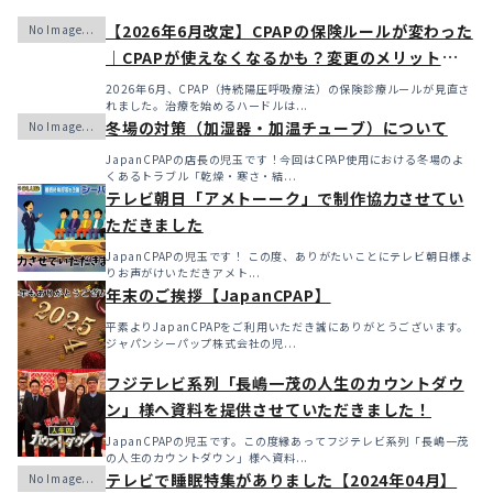
【2026年6月改定】CPAPの保険ルールが変わった
｜CPAPが使えなくなるかも？変更のメリット・デ
メリットと「購入」という選択肢
2026年6月、CPAP（持続陽圧呼吸療法）の保険診療ルールが見直さ
れました。治療を始めるハードルは...
冬場の対策（加湿器・加温チューブ）について
JapanCPAPの店長の児玉です！今回はCPAP使用における冬場のよ
くあるトラブル「乾燥・寒さ・結...
テレビ朝日「アメトーーク」で制作協力させてい
ただきました
JapanCPAPの児玉です！ この度、ありがたいことにテレビ朝日様よ
りお声がけいただきアメト...
年末のご挨拶【JapanCPAP】
平素よりJapanCPAPをご利用いただき誠にありがとうございます。
ジャパンシーパップ株式会社の児...
フジテレビ系列「長嶋一茂の人生のカウントダウ
ン」様へ資料を提供させていただきました！
JapanCPAPの児玉です。この度縁あってフジテレビ系列「長嶋一茂
の人生のカウントダウン」様へ資料...
テレビで睡眠特集がありました【2024年04月】