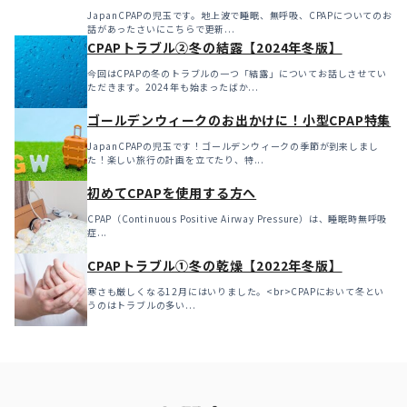
JapanCPAPの児玉です。地上波で睡眠、無呼吸、CPAPについてのお
話があったさいにこちらで更新...
CPAPトラブル②冬の結露【2024年冬版】
今回はCPAPの冬のトラブルの一つ「結露」についてお話しさせてい
ただきます。2024年も始まったばか...
ゴールデンウィークのお出かけに！小型CPAP特集
JapanCPAPの児玉です！ゴールデンウィークの季節が到来しまし
た！楽しい旅行の計画を立てたり、特...
初めてCPAPを使用する方へ
CPAP（Continuous Positive Airway Pressure）は、睡眠時無呼吸
症...
CPAPトラブル①冬の乾燥【2022年冬版】
寒さも厳しくなる12月にはいりました。<br>CPAPにおいて冬とい
うのはトラブルの多い...