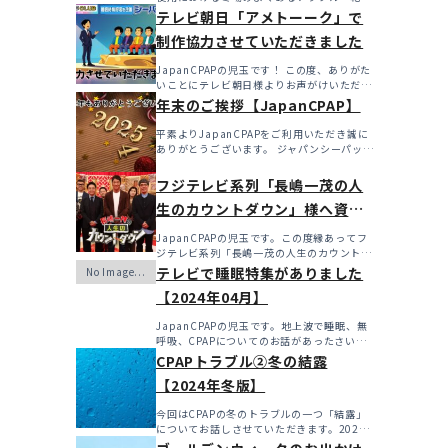
燥・寒さ・結...
テレビ朝日「アメトーーク」で
制作協力させていただきました
JapanCPAPの児玉です！ この度、ありがた
いことにテレビ朝日様よりお声がけいただき
アメト...
年末のご挨拶【JapanCPAP】
平素よりJapanCPAPをご利用いただき誠に
ありがとうございます。 ジャパンシーパップ
株式会社の児...
フジテレビ系列「長嶋一茂の人
生のカウントダウン」様へ資料
を提供させていただきました！
JapanCPAPの児玉です。この度縁あってフ
ジテレビ系列「長嶋一茂の人生のカウントダ
ウン」様へ資料...
テレビで睡眠特集がありました
【2024年04月】
JapanCPAPの児玉です。地上波で睡眠、無
呼吸、CPAPについてのお話があったさいに
こちらで更新...
CPAPトラブル②冬の結露
【2024年冬版】
今回はCPAPの冬のトラブルの一つ「結露」
についてお話しさせていただきます。2024
年も始まったばか...