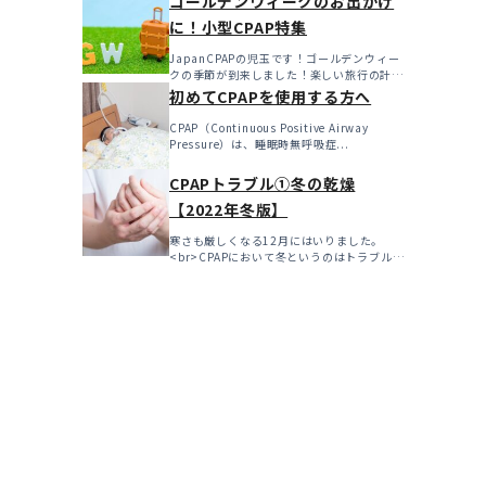
ゴールデンウィークのお出かけ
に！小型CPAP特集
JapanCPAPの児玉です！ゴールデンウィー
クの季節が到来しました！楽しい旅行の計画
を立てたり、特...
初めてCPAPを使用する方へ
CPAP（Continuous Positive Airway
Pressure）は、睡眠時無呼吸症...
CPAPトラブル①冬の乾燥
【2022年冬版】
寒さも厳しくなる12月にはいりました。
<br>CPAPにおいて冬というのはトラブルの
多い...