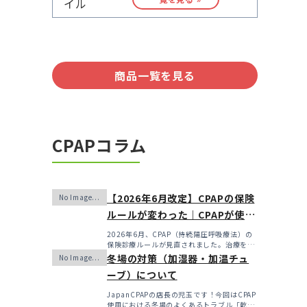
商品一覧を見る
CPAPコラム
【2026年6月改定】CPAPの保険
ルールが変わった｜CPAPが使え
なくなるかも？変更のメリッ
2026年6月、CPAP（持続陽圧呼吸療法）の
保険診療ルールが見直されました。治療を始
ト・デメリットと「購入」とい
めるハードルは...
冬場の対策（加湿器・加温チュ
う選択肢
ーブ）について
JapanCPAPの店長の児玉です！今回はCPAP
使用における冬場のよくあるトラブル「乾