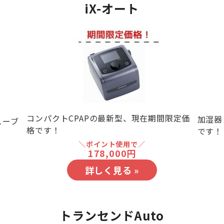
i
X-オート
コンパクトCPAPの最新型、現在期間限定価
加湿器
ューブ
格です！
です！
＼ポイント使用で／
178,000円
詳しく見る »
トランセンドAuto