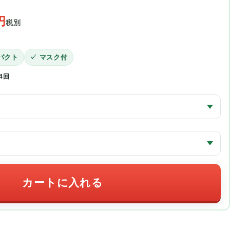
円
税別
）
パクト
✓ マスク付
4回
カートに入れる