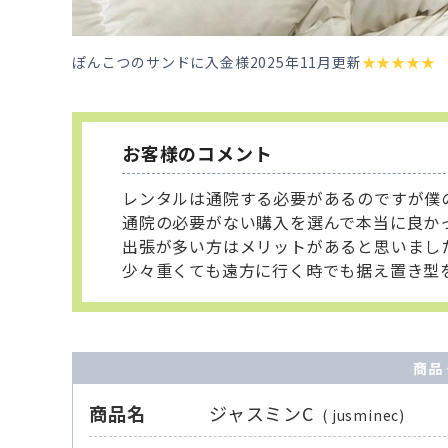
ぽんこつのサンドに入金様
2025年11月更新
★
★
★
★
★
お客様のコメント
レンタルは通院する必要があるのですが僕
通院の必要がない購入を選んで本当に良か
出張が多い方はメリットがあると思いまし
少々重くても遠方に行く時でも据え置き型
商品
商品名
ジャスミンC
( jusminec)