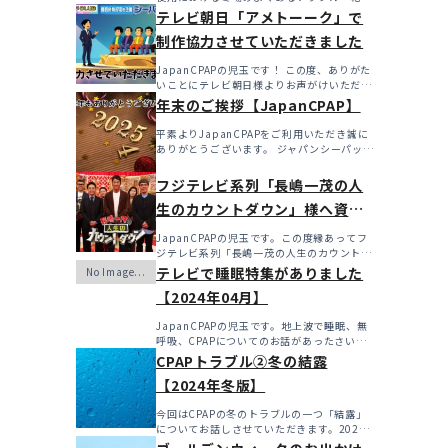
燥・寒さ・結...
テレビ朝日「アメトーーク」で
制作協力させていただきました
JapanCPAPの児玉です！ この度、ありがた
いことにテレビ朝日様よりお声がけいただき
アメト...
年末のご挨拶【JapanCPAP】
平素よりJapanCPAPをご利用いただき誠に
ありがとうございます。 ジャパンシーパップ
株式会社の児...
フジテレビ系列「長嶋一茂の人
生のカウントダウン」様へ資料
を提供させていただきました！
JapanCPAPの児玉です。この度縁あってフ
ジテレビ系列「長嶋一茂の人生のカウントダ
ウン」様へ資料...
テレビで睡眠特集がありました
【2024年04月】
JapanCPAPの児玉です。地上波で睡眠、無
呼吸、CPAPについてのお話があったさいに
こちらで更新...
CPAPトラブル②冬の結露
【2024年冬版】
今回はCPAPの冬のトラブルの一つ「結露」
についてお話しさせていただきます。2024
年も始まったばか...