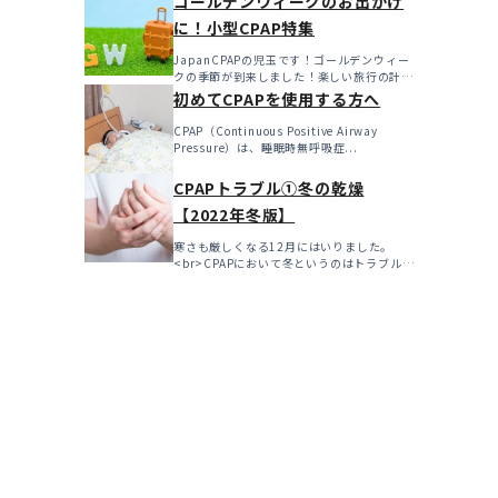
ゴールデンウィークのお出かけ
に！小型CPAP特集
JapanCPAPの児玉です！ゴールデンウィー
クの季節が到来しました！楽しい旅行の計画
を立てたり、特...
初めてCPAPを使用する方へ
CPAP（Continuous Positive Airway
Pressure）は、睡眠時無呼吸症...
CPAPトラブル①冬の乾燥
【2022年冬版】
寒さも厳しくなる12月にはいりました。
<br>CPAPにおいて冬というのはトラブルの
多い...