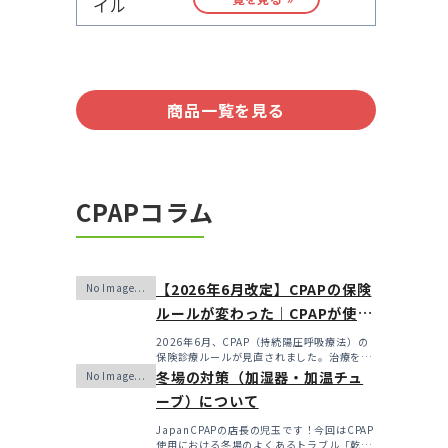
商品一覧を見る
CPAPコラム
【2026年6月改定】CPAPの保険
ルールが変わった｜CPAPが使え
なくなるかも？変更のメリッ
2026年6月、CPAP（持続陽圧呼吸療法）の
保険診療ルールが見直されました。治療を始
ト・デメリットと「購入」とい
めるハードルは...
冬場の対策（加湿器・加温チュ
う選択肢
ーブ）について
JapanCPAPの店長の児玉です！今回はCPAP
使用における冬場のよくあるトラブル「乾