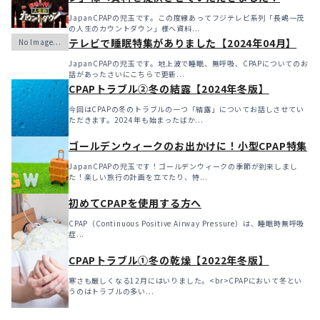
JapanCPAPの児玉です。この度縁あってフジテレビ系列「長嶋一茂
の人生のカウントダウン」様へ資料...
テレビで睡眠特集がありました【2024年04月】
JapanCPAPの児玉です。地上波で睡眠、無呼吸、CPAPについてのお
話があったさいにこちらで更新...
CPAPトラブル②冬の結露【2024年冬版】
今回はCPAPの冬のトラブルの一つ「結露」についてお話しさせてい
ただきます。2024年も始まったばか...
ゴールデンウィークのお出かけに！小型CPAP特集
JapanCPAPの児玉です！ゴールデンウィークの季節が到来しまし
た！楽しい旅行の計画を立てたり、特...
初めてCPAPを使用する方へ
CPAP（Continuous Positive Airway Pressure）は、睡眠時無呼吸
症...
CPAPトラブル①冬の乾燥【2022年冬版】
寒さも厳しくなる12月にはいりました。<br>CPAPにおいて冬とい
うのはトラブルの多い...