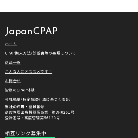
せていただきました！ アメトーー
ざいました。利用者様にとってご
ク様は長い歴史があり、私も大
満足いただけるサービスを提供さ
[…]
せ […]
JapanCPAP
ホーム
CPAP購入方法/診断書等の書類について
商品一覧
こんな人にオススメです！
お問合せ
皆様のCPAP体験
会社概要/特定商取引法に基づく表記
当社の許可・登録番号
高度管理医療機器販売業 : 第3H0261号
登録番号 : 高度管理第56120号
相互リンク募集中