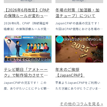
No Image...
No Image...
【2026年6月改定】CPAP
冬場の対策（加湿器・加
の保険ルールが変わった
温チューブ）について
｜CPAPが使えなくなるか
2026年6月、CPAP（持続陽圧呼
JapanCPAPの店長の児玉です！
も？変更のメリット・デ
吸療法）の保険診療ルールが見直
今回はCPAP使用における冬場のよ
メリットと「購入」とい
されました。治療を始めるハード
くあるトラブル「乾燥・寒さ・結
う選択肢
ルは下がった一方で、「続ける」
露」についてのお話をさせて頂き
ための条件はこれまでより厳しく
ます。 我々の拠点の北陸はCPAP
なっています。この記事では、何
使用時に「乾燥・寒さ・結露」が
がどう変わったのかを患者様の立
起こりやすい地域です、その […]
場で […]
テレビ朝日「アメトーー
年末のご挨拶
ク」で制作協力させてい
【JapanCPAP】
ただきました
JapanCPAPの児玉です！ この
平素よりJapanCPAPをご利用い
度、ありがたいことにテレビ朝日
ただき誠にありがとうございま
様よりお声がけいただきアメトー
す。 ジャパンシーパップ株式会社
ークCLUBで放送される「シーパッ
の児玉です。 本年は多くの方にご
その他のコラムを見る »
プ芸人」の制作協力、資料提供さ
利用いただき本当にありがとうご