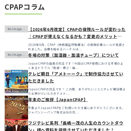
CPAPコラム
【2026年6月改定】CPAPの保険ルールが変わった
｜CPAPが使えなくなるかも？変更のメリット・デ
メリットと「購入」という選択肢
2026年6月、CPAP（持続陽圧呼吸療法）の保険診療ルールが見直さ
れました。治療を始めるハードルは...
冬場の対策（加湿器・加温チューブ）について
JapanCPAPの店長の児玉です！今回はCPAP使用における冬場のよ
くあるトラブル「乾燥・寒さ・結...
テレビ朝日「アメトーーク」で制作協力させてい
ただきました
JapanCPAPの児玉です！ この度、ありがたいことにテレビ朝日様よ
りお声がけいただきアメト...
年末のご挨拶【JapanCPAP】
平素よりJapanCPAPをご利用いただき誠にありがとうございます。
ジャパンシーパップ株式会社の児...
フジテレビ系列「長嶋一茂の人生のカウントダウ
ン」様へ資料を提供させていただきました！