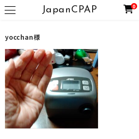
0
JapanCPAP
yocchan様