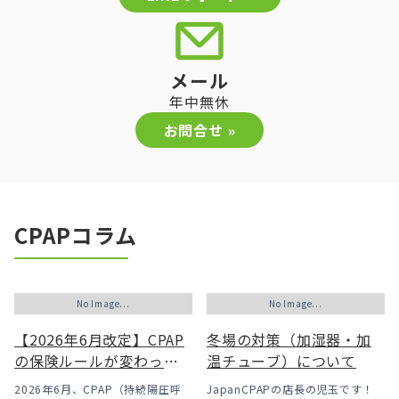
メール
年中無休
お問合せ »
CPAPコラム
No Image...
No Image...
【2026年6月改定】CPAP
冬場の対策（加湿器・加
の保険ルールが変わった
温チューブ）について
｜CPAPが使えなくなるか
2026年6月、CPAP（持続陽圧呼
JapanCPAPの店長の児玉です！