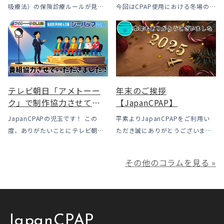
も？変更のメリット・デ
吸療法）の保険診療ルールが見直
今回はCPAP使用における冬場のよ
メリットと「購入」とい
されました。治療を始めるハード
くあるトラブル「乾燥・寒さ・結
う選択肢
ルは下がった一方で、「続ける」
露」についてのお話をさせて頂き
ための条件はこれまでより厳しく
ます。 我々の拠点の北陸はCPAP
なっています。この記事では、何
使用時に「乾燥・寒さ・結露」が
がどう変わったのかを患者様の立
起こりやすい地域です、その […]
場で […]
テレビ朝日「アメトーー
年末のご挨拶
ク」で制作協力させてい
【JapanCPAP】
ただきました
JapanCPAPの児玉です！ この
平素よりJapanCPAPをご利用い
度、ありがたいことにテレビ朝日
ただき誠にありがとうございま
様よりお声がけいただきアメトー
す。 ジャパンシーパップ株式会社
ークCLUBで放送される「シーパッ
の児玉です。 本年は多くの方にご
その他のコラムを見る »
プ芸人」の制作協力、資料提供さ
利用いただき本当にありがとうご
せていただきました！ アメトーー
ざいました。利用者様にとってご
ク様は長い歴史があり、私も大
満足いただけるサービスを提供さ
[…]
せ […]
JapanCPAP