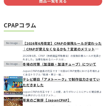
商品一覧を見る
CPAPコラム
【2026年6月改定】CPAPの保険ルールが変わった
｜CPAPが使えなくなるかも？変更のメリット・デ
メリットと「購入」という選択肢
2026年6月、CPAP（持続陽圧呼吸療法）の保険診療ルールが見直さ
れました。治療を始めるハードルは...
冬場の対策（加湿器・加温チューブ）について
JapanCPAPの店長の児玉です！今回はCPAP使用における冬場のよ
くあるトラブル「乾燥・寒さ・結...
テレビ朝日「アメトーーク」で制作協力させてい
ただきました
JapanCPAPの児玉です！ この度、ありがたいことにテレビ朝日様よ
りお声がけいただきアメト...
年末のご挨拶【JapanCPAP】