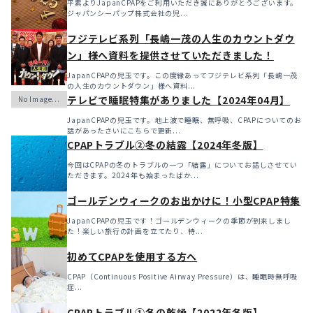
平素よりJapanCPAPをご利用いただき誠にありがとうございます。
ジャパンシーパップ株式会社の児...
フジテレビ系列「長嶋一茂の人生のカウントダウ
ン」様へ資料を提供させていただきました！
JapanCPAPの児玉です。この度縁あってフジテレビ系列「長嶋一茂
の人生のカウントダウン」様へ資料...
テレビで睡眠特集がありました【2024年04月】
JapanCPAPの児玉です。地上波で睡眠、無呼吸、CPAPについてのお
話があったさいにこちらで更新...
CPAPトラブル②冬の結露【2024年冬版】
今回はCPAPの冬のトラブルの一つ「結露」についてお話しさせてい
ただきます。2024年も始まったばか...
ゴールデンウィークのお出かけに！小型CPAP特集
JapanCPAPの児玉です！ゴールデンウィークの季節が到来しまし
た！楽しい旅行の計画を立てたり、特...
初めてCPAPを使用する方へ
CPAP（Continuous Positive Airway Pressure）は、睡眠時無呼吸
症...
CPAPトラブル①冬の乾燥【2022年冬版】