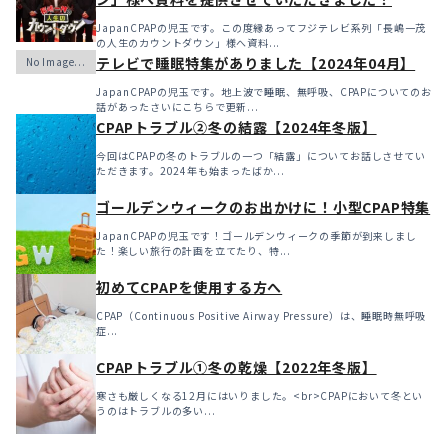
JapanCPAPの児玉です。この度縁あってフジテレビ系列「長嶋一茂
の人生のカウントダウン」様へ資料...
テレビで睡眠特集がありました【2024年04月】
JapanCPAPの児玉です。地上波で睡眠、無呼吸、CPAPについてのお
話があったさいにこちらで更新...
CPAPトラブル②冬の結露【2024年冬版】
今回はCPAPの冬のトラブルの一つ「結露」についてお話しさせてい
ただきます。2024年も始まったばか...
ゴールデンウィークのお出かけに！小型CPAP特集
JapanCPAPの児玉です！ゴールデンウィークの季節が到来しまし
た！楽しい旅行の計画を立てたり、特...
初めてCPAPを使用する方へ
CPAP（Continuous Positive Airway Pressure）は、睡眠時無呼吸
症...
CPAPトラブル①冬の乾燥【2022年冬版】
寒さも厳しくなる12月にはいりました。<br>CPAPにおいて冬とい
うのはトラブルの多い...