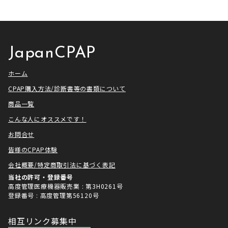
せていただきました！ アメトーー
ざいました。利用者様にとってご
ク様は長い歴史があり、私も大
満足いただけるサービスを提供さ
[…]
せ […]
JapanCPAP
ホーム
CPAP購入方法/診断書等の書類について
商品一覧
こんな人にオススメです！
お問合せ
皆様のCPAP体験
会社概要/特定商取引法に基づく表記
当社の許可・登録番号
高度管理医療機器販売業 : 第3H0261号
登録番号 : 高度管理第56120号
相互リンク募集中