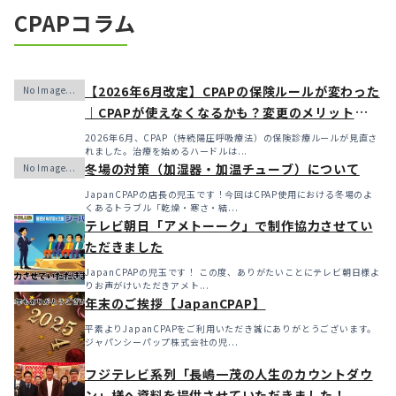
CPAPコラム
【2026年6月改定】CPAPの保険ルールが変わった
｜CPAPが使えなくなるかも？変更のメリット・デ
メリットと「購入」という選択肢
2026年6月、CPAP（持続陽圧呼吸療法）の保険診療ルールが見直さ
れました。治療を始めるハードルは...
冬場の対策（加湿器・加温チューブ）について
JapanCPAPの店長の児玉です！今回はCPAP使用における冬場のよ
くあるトラブル「乾燥・寒さ・結...
テレビ朝日「アメトーーク」で制作協力させてい
ただきました
JapanCPAPの児玉です！ この度、ありがたいことにテレビ朝日様よ
りお声がけいただきアメト...
年末のご挨拶【JapanCPAP】
平素よりJapanCPAPをご利用いただき誠にありがとうございます。
ジャパンシーパップ株式会社の児...
フジテレビ系列「長嶋一茂の人生のカウントダウ
ン」様へ資料を提供させていただきました！