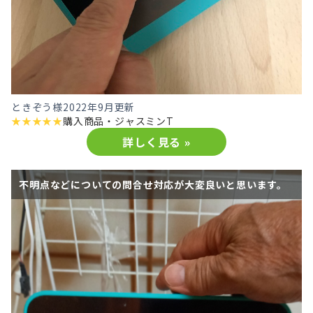
ときぞう様
2022年9月更新
★
★
★
★
★
購入商品・
ジャスミンT
詳しく見る »
不明点などについての問合せ対応が大変良いと思います。