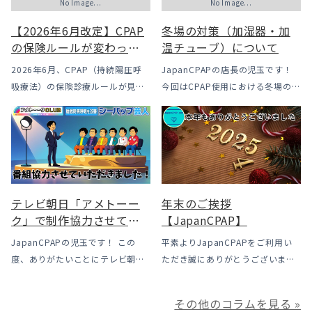
No Image...
No Image...
【2026年6月改定】CPAP
冬場の対策（加湿器・加
の保険ルールが変わった
温チューブ）について
｜CPAPが使えなくなるか
2026年6月、CPAP（持続陽圧呼
JapanCPAPの店長の児玉です！
も？変更のメリット・デ
吸療法）の保険診療ルールが見直
今回はCPAP使用における冬場のよ
メリットと「購入」とい
されました。治療を始めるハード
くあるトラブル「乾燥・寒さ・結
う選択肢
ルは下がった一方で、「続ける」
露」についてのお話をさせて頂き
ための条件はこれまでより厳しく
ます。 我々の拠点の北陸はCPAP
なっています。この記事では、何
使用時に「乾燥・寒さ・結露」が
がどう変わったのかを患者様の立
起こりやすい地域です、その […]
場で […]
テレビ朝日「アメトーー
年末のご挨拶
ク」で制作協力させてい
【JapanCPAP】
ただきました
JapanCPAPの児玉です！ この
平素よりJapanCPAPをご利用い
度、ありがたいことにテレビ朝日
ただき誠にありがとうございま
様よりお声がけいただきアメトー
す。 ジャパンシーパップ株式会社
ークCLUBで放送される「シーパッ
の児玉です。 本年は多くの方にご
その他のコラムを見る »
プ芸人」の制作協力、資料提供さ
利用いただき本当にありがとうご