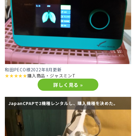
和田PECO様
2022年8月更新
★
★
★
★
★
購入商品・
ジャスミンT
詳しく見る »
JapanCPAPで2機種レンタルし、購入機種を決めた。