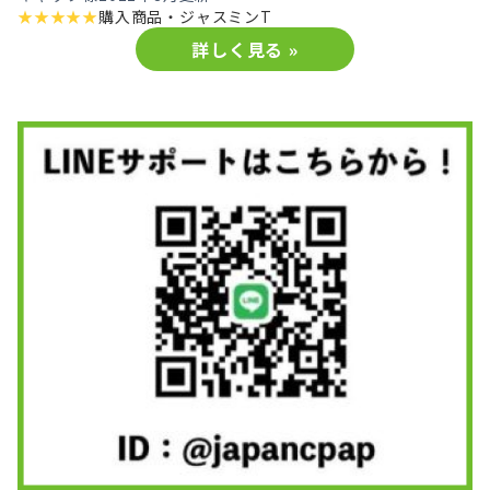
★
★
★
★
★
購入商品・
ジャスミンT
詳しく見る »