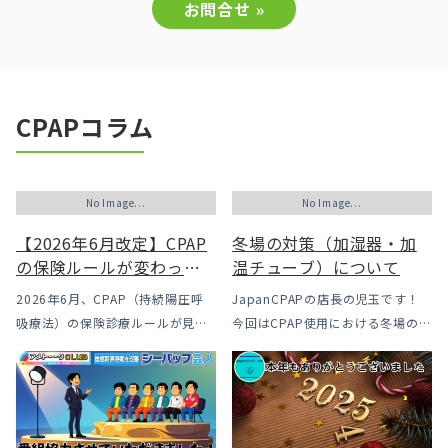
お問合せ »
CPAPコラム
No Image...
No Image...
【2026年6月改定】CPAP
冬場の対策（加湿器・加
の保険ルールが変わった
温チューブ）について
｜CPAPが使えなくなるか
2026年6月、CPAP（持続陽圧呼
JapanCPAPの店長の児玉です！
も？変更のメリット・デ
吸療法）の保険診療ルールが見直
今回はCPAP使用における冬場のよ
メリットと「購入」とい
されました。治療を始めるハード
くあるトラブル「乾燥・寒さ・結
う選択肢
ルは下がった一方で、「続ける」
露」についてのお話をさせて頂き
ための条件はこれまでより厳しく
ます。 我々の拠点の北陸はCPAP
なっています。この記事では、何
使用時に「乾燥・寒さ・結露」が
がどう変わったのかを患者様の立
起こりやすい地域です、その […]