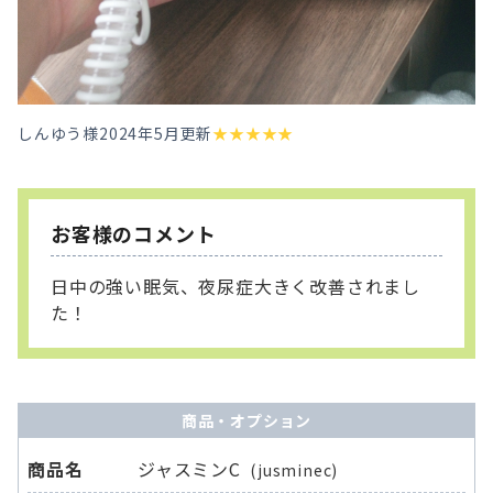
しんゆう様
2024年5月更新
★
★
★
★
★
お客様のコメント
日中の強い眠気、夜尿症大きく改善されまし
た！
商品・オプション
商品名
ジャスミンC
(jusminec)