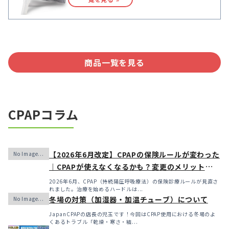
商品一覧を見る
CPAPコラム
【2026年6月改定】CPAPの保険ルールが変わった
｜CPAPが使えなくなるかも？変更のメリット・デ
メリットと「購入」という選択肢
2026年6月、CPAP（持続陽圧呼吸療法）の保険診療ルールが見直さ
れました。治療を始めるハードルは...
冬場の対策（加湿器・加温チューブ）について
JapanCPAPの店長の児玉です！今回はCPAP使用における冬場のよ
くあるトラブル「乾燥・寒さ・結...