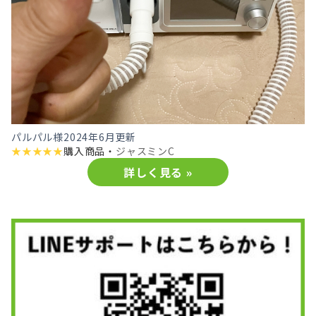
パルパル様
2024年6月更新
★
★
★
★
★
購入商品・
ジャスミンC
詳しく見る »