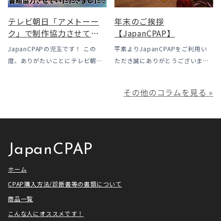
場で […]
テレビ朝日「アメトーー
年末のご挨拶
ク」で制作協力させてい
【JapanCPAP】
ただきました
JapanCPAPの児玉です！ この
平素よりJapanCPAPをご利用い
度、ありがたいことにテレビ朝日
ただき誠にありがとうございま
様よりお声がけいただきアメトー
す。 ジャパンシーパップ株式会社
ークCLUBで放送される「シーパッ
の児玉です。 本年は多くの方にご
その他のコラムを見る »
プ芸人」の制作協力、資料提供さ
利用いただき本当にありがとうご
せていただきました！ アメトーー
ざいました。利用者様にとってご
ク様は長い歴史があり、私も大
満足いただけるサービスを提供さ
[…]
せ […]
JapanCPAP
ホーム
CPAP購入方法/診断書等の書類について
商品一覧
こんな人にオススメです！