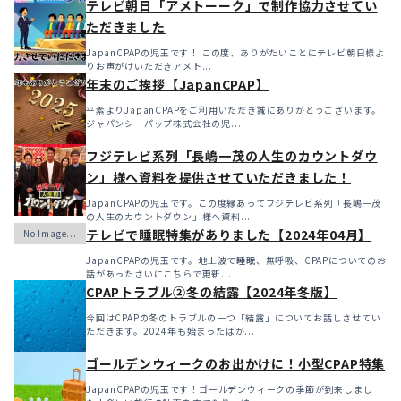
テレビ朝日「アメトーーク」で制作協力させてい
ただきました
JapanCPAPの児玉です！ この度、ありがたいことにテレビ朝日様よ
りお声がけいただきアメト...
年末のご挨拶【JapanCPAP】
平素よりJapanCPAPをご利用いただき誠にありがとうございます。
ジャパンシーパップ株式会社の児...
フジテレビ系列「長嶋一茂の人生のカウントダウ
ン」様へ資料を提供させていただきました！
JapanCPAPの児玉です。この度縁あってフジテレビ系列「長嶋一茂
の人生のカウントダウン」様へ資料...
テレビで睡眠特集がありました【2024年04月】
JapanCPAPの児玉です。地上波で睡眠、無呼吸、CPAPについてのお
話があったさいにこちらで更新...
CPAPトラブル②冬の結露【2024年冬版】
今回はCPAPの冬のトラブルの一つ「結露」についてお話しさせてい
ただきます。2024年も始まったばか...
ゴールデンウィークのお出かけに！小型CPAP特集
JapanCPAPの児玉です！ゴールデンウィークの季節が到来しまし