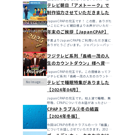
燥・寒さ・結...
テレビ朝日「アメトーーク」で
制作協力させていただきました
JapanCPAPの児玉です！ この度、ありがた
いことにテレビ朝日様よりお声がけいただき
アメト...
年末のご挨拶【JapanCPAP】
平素よりJapanCPAPをご利用いただき誠に
ありがとうございます。 ジャパンシーパップ
株式会社の児...
フジテレビ系列「長嶋一茂の人
生のカウントダウン」様へ資料
を提供させていただきました！
JapanCPAPの児玉です。この度縁あってフ
ジテレビ系列「長嶋一茂の人生のカウントダ
ウン」様へ資料...
テレビで睡眠特集がありました
【2024年04月】
JapanCPAPの児玉です。地上波で睡眠、無
呼吸、CPAPについてのお話があったさいに
こちらで更新...
CPAPトラブル②冬の結露
【2024年冬版】
今回はCPAPの冬のトラブルの一つ「結露」
についてお話しさせていただきます。2024
年も始まったばか...