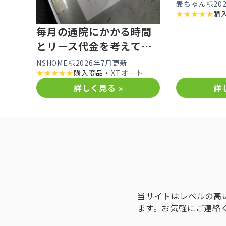
した
麦ちゃん様
20
★
★
★
★
★
購
毎月の通院にかかる時間
とリース代金を考えて購
入購した
NSHOME様
2026年7月更新
★
★
★
★
★
購入商品・
XTオート
詳しく見る »
詳
当サイトはレベルの高
ます。お気軽にご連絡