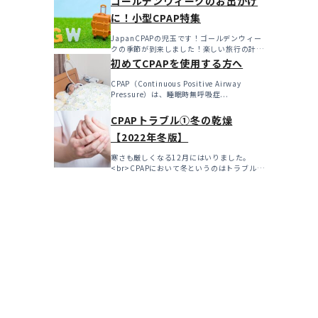
ゴールデンウィークのお出かけ
に！小型CPAP特集
JapanCPAPの児玉です！ゴールデンウィー
クの季節が到来しました！楽しい旅行の計画
を立てたり、特...
初めてCPAPを使用する方へ
CPAP（Continuous Positive Airway
Pressure）は、睡眠時無呼吸症...
CPAPトラブル①冬の乾燥
【2022年冬版】
寒さも厳しくなる12月にはいりました。
<br>CPAPにおいて冬というのはトラブルの
多い...