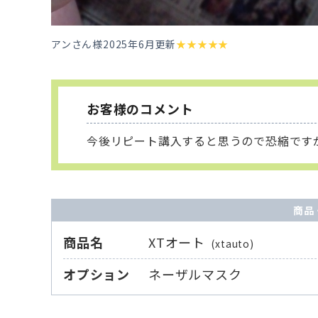
アンさん様
2025年6月更新
★
★
★
★
★
お客様のコメント
今後リピート講入すると思うので恐縮です
商品
商品名
XTオート
(xtauto)
オプション
ネーザルマスク