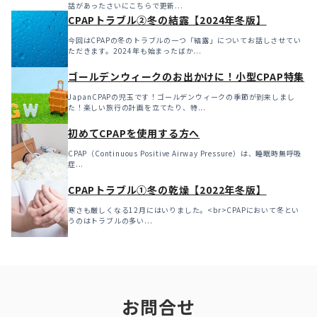
話があったさいにこちらで更新...
CPAPトラブル②冬の結露【2024年冬版】
今回はCPAPの冬のトラブルの一つ「結露」についてお話しさせてい
ただきます。2024年も始まったばか...
ゴールデンウィークのお出かけに！小型CPAP特集
JapanCPAPの児玉です！ゴールデンウィークの季節が到来しまし
た！楽しい旅行の計画を立てたり、特...
初めてCPAPを使用する方へ
CPAP（Continuous Positive Airway Pressure）は、睡眠時無呼吸
症...
CPAPトラブル①冬の乾燥【2022年冬版】
寒さも厳しくなる12月にはいりました。<br>CPAPにおいて冬とい
うのはトラブルの多い...
お問合せ