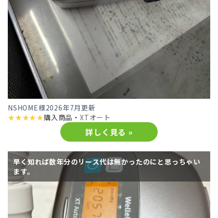
NSHOME様
2026年7月更新
★
★
★
★
★
購入商品・
XTオート
詳しく見る »
早く知れば数年分のリース代は無かったのにと思っちゃい
ます。