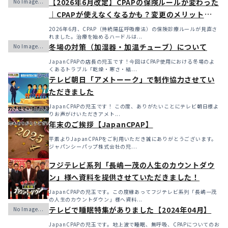
【2026年6月改定】CPAPの保険ルールが変わった
｜CPAPが使えなくなるかも？変更のメリット・デ
メリットと「購入」という選択肢
2026年6月、CPAP（持続陽圧呼吸療法）の保険診療ルールが見直さ
れました。治療を始めるハードルは...
冬場の対策（加湿器・加温チューブ）について
JapanCPAPの店長の児玉です！今回はCPAP使用における冬場のよ
くあるトラブル「乾燥・寒さ・結...
テレビ朝日「アメトーーク」で制作協力させてい
ただきました
JapanCPAPの児玉です！ この度、ありがたいことにテレビ朝日様よ
りお声がけいただきアメト...
年末のご挨拶【JapanCPAP】
平素よりJapanCPAPをご利用いただき誠にありがとうございます。
ジャパンシーパップ株式会社の児...
フジテレビ系列「長嶋一茂の人生のカウントダウ
ン」様へ資料を提供させていただきました！
JapanCPAPの児玉です。この度縁あってフジテレビ系列「長嶋一茂
の人生のカウントダウン」様へ資料...
テレビで睡眠特集がありました【2024年04月】
JapanCPAPの児玉です。地上波で睡眠、無呼吸、CPAPについてのお