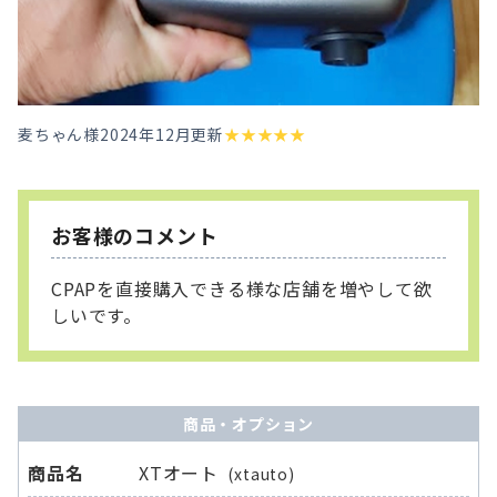
麦ちゃん様
2024年12月更新
★
★
★
★
★
お客様のコメント
CPAPを直接購入できる様な店舗を増やして欲
しいです。
商品・オプション
商品名
XTオート
(xtauto)