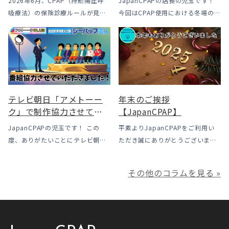
2026年6月、CPAP（持続陽圧呼
JapanCPAPの店長の児玉です！
も？変更のメリット・デ
吸療法）の保険診療ルールが見直
今回はCPAP使用における冬場のよ
メリットと「購入」とい
されました。治療を始めるハード
くあるトラブル「乾燥・寒さ・結
う選択肢
ルは下がった一方で、「続ける」
露」についてのお話をさせて頂き
ための条件はこれまでより厳しく
ます。 我々の拠点の北陸はCPAP
なっています。この記事では、何
使用時に「乾燥・寒さ・結露」が
がどう変わったのかを患者様の立
起こりやすい地域です、その […]
場で […]
テレビ朝日「アメトーー
年末のご挨拶
ク」で制作協力させてい
【JapanCPAP】
ただきました
JapanCPAPの児玉です！ この
平素よりJapanCPAPをご利用い
度、ありがたいことにテレビ朝日
ただき誠にありがとうございま
様よりお声がけいただきアメトー
す。 ジャパンシーパップ株式会社
ークCLUBで放送される「シーパッ
の児玉です。 本年は多くの方にご
その他のコラムを見る »
プ芸人」の制作協力、資料提供さ
利用いただき本当にありがとうご
せていただきました！ アメトーー
ざいました。利用者様にとってご
ク様は長い歴史があり、私も大
満足いただけるサービスを提供さ
[…]
せ […]