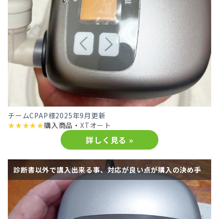
チームCPAP様
2025年9月更新
★
★
★
★
★
購入商品・
XTオート
詳しく見る »
診断書以外で講入出来る事、対応が良い点が購入の決め手