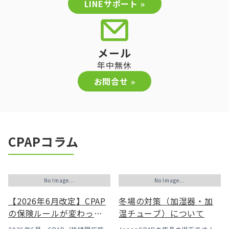
LINEサポート »
メール
年中無休
お問合せ »
CPAPコラム
No Image...
No Image...
【2026年6月改定】CPAP
冬場の対策（加湿器・加
の保険ルールが変わった
温チューブ）について
｜CPAPが使えなくなるか