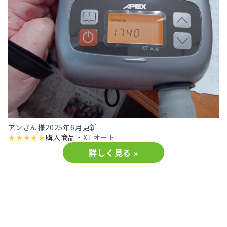
アンさん様
2025年6月更新
★
★
★
★
★
購入商品・
XTオート
詳しく見る »