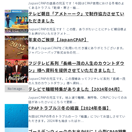
JapanCPAPの店長の児玉です！今回はCPAP使用における冬場のよ
くあるトラブル「乾燥・寒さ・結...
テレビ朝日「アメトーーク」で制作協力させてい
ただきました
JapanCPAPの児玉です！ この度、ありがたいことにテレビ朝日様よ
りお声がけいただきアメト...
年末のご挨拶【JapanCPAP】
平素よりJapanCPAPをご利用いただき誠にありがとうございます。
ジャパンシーパップ株式会社の児...
フジテレビ系列「長嶋一茂の人生のカウントダウ
ン」様へ資料を提供させていただきました！
JapanCPAPの児玉です。この度縁あってフジテレビ系列「長嶋一茂
の人生のカウントダウン」様へ資料...
テレビで睡眠特集がありました【2024年04月】
JapanCPAPの児玉です。地上波で睡眠、無呼吸、CPAPについてのお
話があったさいにこちらで更新...
CPAPトラブル②冬の結露【2024年冬版】
今回はCPAPの冬のトラブルの一つ「結露」についてお話しさせてい
ただきます。2024年も始まったばか...
ゴールデンウィークのお出かけに！小型CPAP特集