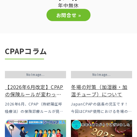
年中無休
お問合せ »
CPAPコラム
No Image...
No Image...
【2026年6月改定】CPAP
冬場の対策（加湿器・加
の保険ルールが変わった
温チューブ）について
｜CPAPが使えなくなるか
2026年6月、CPAP（持続陽圧呼
JapanCPAPの店長の児玉です！
も？変更のメリット・デ
吸療法）の保険診療ルールが見直
今回はCPAP使用における冬場のよ
メリットと「購入」とい
されました。治療を始めるハード
くあるトラブル「乾燥・寒さ・結
う選択肢
ルは下がった一方で、「続ける」
露」についてのお話をさせて頂き
ための条件はこれまでより厳しく
ます。 我々の拠点の北陸はCPAP