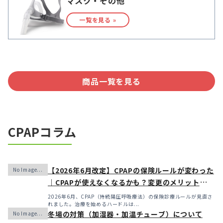
マスク・その他
一覧を見る »
商品一覧を見る
CPAPコラム
【2026年6月改定】CPAPの保険ルールが変わった
｜CPAPが使えなくなるかも？変更のメリット・デ
メリットと「購入」という選択肢
2026年6月、CPAP（持続陽圧呼吸療法）の保険診療ルールが見直さ
れました。治療を始めるハードルは...
冬場の対策（加湿器・加温チューブ）について