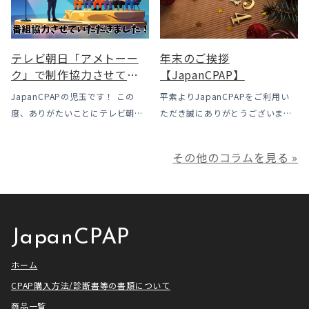
なっています。この記事では、何
使用時に「乾燥・寒さ・結露」が
がどう変わったのかを患者様の立
起こりやすい地域です、その […]
場で […]
テレビ朝日「アメトーー
年末のご挨拶
ク」で制作協力させてい
【JapanCPAP】
ただきました
JapanCPAPの児玉です！ この
平素よりJapanCPAPをご利用い
度、ありがたいことにテレビ朝日
ただき誠にありがとうございま
様よりお声がけいただきアメトー
す。 ジャパンシーパップ株式会社
ークCLUBで放送される「シーパッ
の児玉です。 本年は多くの方にご
その他のコラムを見る »
プ芸人」の制作協力、資料提供さ
利用いただき本当にありがとうご
せていただきました！ アメトーー
ざいました。利用者様にとってご
ク様は長い歴史があり、私も大
満足いただけるサービスを提供さ
[…]
せ […]
JapanCPAP
ホーム
CPAP購入方法/診断書等の書類について
商品一覧