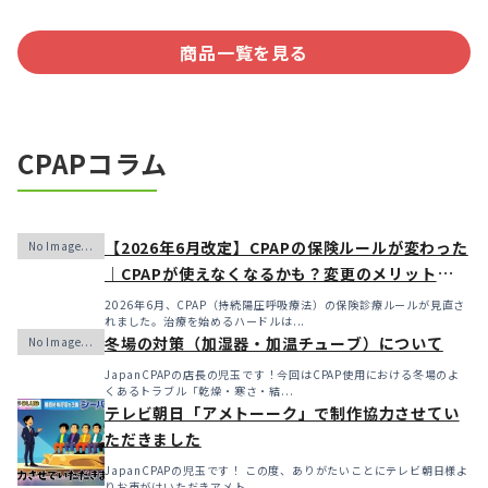
商品一覧を見る
CPAPコラム
【2026年6月改定】CPAPの保険ルールが変わった
｜CPAPが使えなくなるかも？変更のメリット・デ
メリットと「購入」という選択肢
2026年6月、CPAP（持続陽圧呼吸療法）の保険診療ルールが見直さ
れました。治療を始めるハードルは...
冬場の対策（加湿器・加温チューブ）について
JapanCPAPの店長の児玉です！今回はCPAP使用における冬場のよ
くあるトラブル「乾燥・寒さ・結...
テレビ朝日「アメトーーク」で制作協力させてい
ただきました
JapanCPAPの児玉です！ この度、ありがたいことにテレビ朝日様よ
りお声がけいただきアメト...