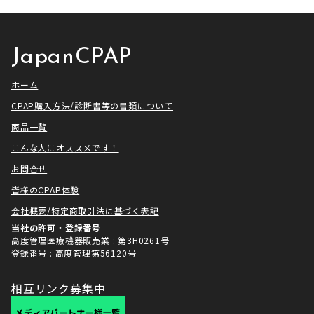
ク様は長い歴史があり、私も大
満足いただけるサービスを提供さ
[…]
せ […]
JapanCPAP
ホーム
CPAP購入方法/診断書等の書類について
商品一覧
こんな人にオススメです！
お問合せ
皆様のCPAP体験
会社概要/特定商取引法に基づく表記
当社の許可・登録番号
高度管理医療機器販売業 : 第3H0261号
登録番号 : 高度管理第56120号
相互リンク募集中