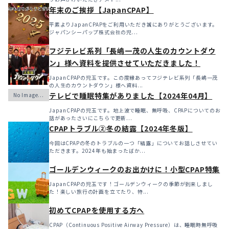
年末のご挨拶【JapanCPAP】
平素よりJapanCPAPをご利用いただき誠にありがとうございます。
ジャパンシーパップ株式会社の児...
フジテレビ系列「長嶋一茂の人生のカウントダウ
ン」様へ資料を提供させていただきました！
JapanCPAPの児玉です。この度縁あってフジテレビ系列「長嶋一茂
の人生のカウントダウン」様へ資料...
テレビで睡眠特集がありました【2024年04月】
JapanCPAPの児玉です。地上波で睡眠、無呼吸、CPAPについてのお
話があったさいにこちらで更新...
CPAPトラブル②冬の結露【2024年冬版】
今回はCPAPの冬のトラブルの一つ「結露」についてお話しさせてい
ただきます。2024年も始まったばか...
ゴールデンウィークのお出かけに！小型CPAP特集
JapanCPAPの児玉です！ゴールデンウィークの季節が到来しまし
た！楽しい旅行の計画を立てたり、特...
初めてCPAPを使用する方へ
CPAP（Continuous Positive Airway Pressure）は、睡眠時無呼吸