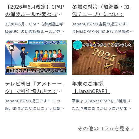
【2026年6月改定】CPAP
冬場の対策（加湿器・加
の保険ルールが変わった
温チューブ）について
｜CPAPが使えなくなるか
2026年6月、CPAP（持続陽圧呼
JapanCPAPの店長の児玉です！
も？変更のメリット・デ
吸療法）の保険診療ルールが見直
今回はCPAP使用における冬場のよ
メリットと「購入」とい
されました。治療を始めるハード
くあるトラブル「乾燥・寒さ・結
う選択肢
ルは下がった一方で、「続ける」
露」についてのお話をさせて頂き
ための条件はこれまでより厳しく
ます。 我々の拠点の北陸はCPAP
なっています。この記事では、何
使用時に「乾燥・寒さ・結露」が
がどう変わったのかを患者様の立
起こりやすい地域です、その […]
場で […]
テレビ朝日「アメトーー
年末のご挨拶
ク」で制作協力させてい
【JapanCPAP】
ただきました
JapanCPAPの児玉です！ この
平素よりJapanCPAPをご利用い
度、ありがたいことにテレビ朝日
ただき誠にありがとうございま
様よりお声がけいただきアメトー
す。 ジャパンシーパップ株式会社
ークCLUBで放送される「シーパッ
の児玉です。 本年は多くの方にご
その他のコラムを見る »
プ芸人」の制作協力、資料提供さ
利用いただき本当にありがとうご
せていただきました！ アメトーー
ざいました。利用者様にとってご