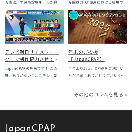
吸療法）の保険診療ルールが見直
今回はCPAP使用における冬場のよ
メリットと「購入」とい
されました。治療を始めるハード
くあるトラブル「乾燥・寒さ・結
う選択肢
ルは下がった一方で、「続ける」
露」についてのお話をさせて頂き
ための条件はこれまでより厳しく
ます。 我々の拠点の北陸はCPAP
なっています。この記事では、何
使用時に「乾燥・寒さ・結露」が
がどう変わったのかを患者様の立
起こりやすい地域です、その […]
場で […]
テレビ朝日「アメトーー
年末のご挨拶
ク」で制作協力させてい
【JapanCPAP】
ただきました
JapanCPAPの児玉です！ この
平素よりJapanCPAPをご利用い
度、ありがたいことにテレビ朝日
ただき誠にありがとうございま
様よりお声がけいただきアメトー
す。 ジャパンシーパップ株式会社
ークCLUBで放送される「シーパッ
の児玉です。 本年は多くの方にご
その他のコラムを見る »
プ芸人」の制作協力、資料提供さ
利用いただき本当にありがとうご
せていただきました！ アメトーー
ざいました。利用者様にとってご
ク様は長い歴史があり、私も大
満足いただけるサービスを提供さ
[…]
せ […]
JapanCPAP