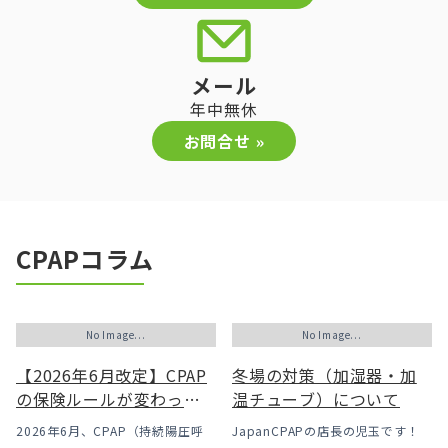
メール
年中無休
お問合せ »
CPAPコラム
No Image...
No Image...
【2026年6月改定】CPAP
冬場の対策（加湿器・加
の保険ルールが変わった
温チューブ）について
｜CPAPが使えなくなるか
2026年6月、CPAP（持続陽圧呼
JapanCPAPの店長の児玉です！
も？変更のメリット・デ