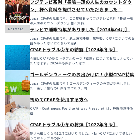
フジテレビ系列「長嶋一茂の人生のカウントダウ
ン」様へ資料を提供させていただきました！
JapanCPAPの児玉です。この度縁あってフジテレビ系列「長嶋一茂
の人生のカウントダウン」様へ資料...
テレビで睡眠特集がありました【2024年04月】
JapanCPAPの児玉です。地上波で睡眠、無呼吸、CPAPについてのお
話があったさいにこちらで更新...
CPAPトラブル②冬の結露【2024年冬版】
今回はCPAPの冬のトラブルの一つ「結露」についてお話しさせてい
ただきます。2024年も始まったばか...
ゴールデンウィークのお出かけに！小型CPAP特集
JapanCPAPの児玉です！ゴールデンウィークの季節が到来しまし
た！楽しい旅行の計画を立てたり、特...
初めてCPAPを使用する方へ
CPAP（Continuous Positive Airway Pressure）は、睡眠時無呼吸
症...
CPAPトラブル①冬の乾燥【2022年冬版】
寒さも厳しくなる12月にはいりました。<br>CPAPにおいて冬とい
うのはトラブルの多い...