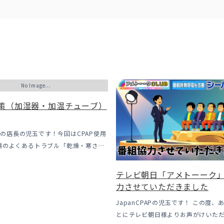
No Image...
策（加湿器・加温チューブ）
PAPの店長の児玉です！今回はCPAP使用
場のよくあるトラブル「乾燥・寒さ・
いてのお話をさせて頂きます。 我々の
CPAP使用時に「乾燥・寒さ・結
テレビ朝日「アメトーーク
やすい地域です、その […]
力させていただきました
JapanCPAPの児玉です！ この度、
とにテレビ朝日様よりお声がけいた