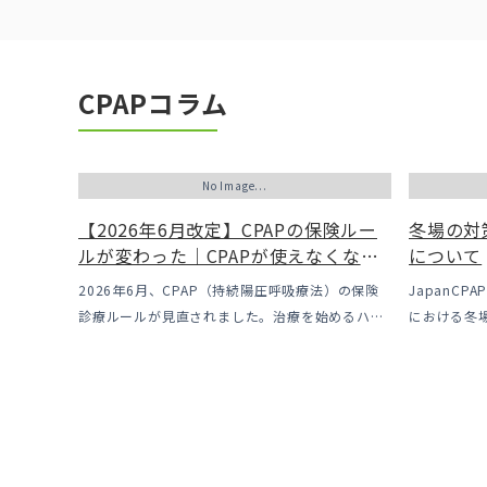
CPAPコラム
No Image...
【2026年6月改定】CPAPの保険ルー
冬場の対
ルが変わった｜CPAPが使えなくなる
について
かも？変更のメリット・デメリットと
2026年6月、CPAP（持続陽圧呼吸療法）の保険
JapanC
「購入」という選択肢
診療ルールが見直されました。治療を始めるハー
における冬
ドルは下がった一方で、「続ける」ための条件は
結露」につ
これまでより厳しくなっています。この記事で
拠点の北陸は
は、何がどう変わったのかを患者様の立場で […]
露」が起こり