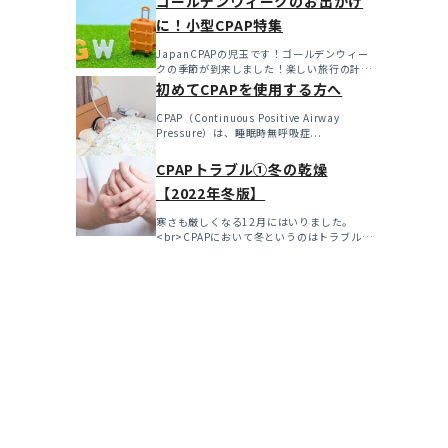
ゴールデンウィークのお出かけ
に！小型CPAP特集
JapanCPAPの児玉です！ゴールデンウィー
クの季節が到来しました！楽しい旅行の計画
を立てたり、特...
初めてCPAPを使用する方へ
CPAP（Continuous Positive Airway
Pressure）は、睡眠時無呼吸症...
CPAPトラブル①冬の乾燥
【2022年冬版】
寒さも厳しくなる12月にはいりました。
<br>CPAPにおいて冬というのはトラブルの
多い...