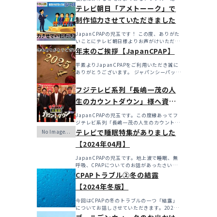
燥・寒さ・結...
テレビ朝日「アメトーーク」で
制作協力させていただきました
JapanCPAPの児玉です！ この度、ありがた
いことにテレビ朝日様よりお声がけいただき
アメト...
年末のご挨拶【JapanCPAP】
平素よりJapanCPAPをご利用いただき誠に
ありがとうございます。 ジャパンシーパップ
株式会社の児...
フジテレビ系列「長嶋一茂の人
生のカウントダウン」様へ資料
を提供させていただきました！
JapanCPAPの児玉です。この度縁あってフ
ジテレビ系列「長嶋一茂の人生のカウントダ
ウン」様へ資料...
テレビで睡眠特集がありました
【2024年04月】
JapanCPAPの児玉です。地上波で睡眠、無
呼吸、CPAPについてのお話があったさいに
こちらで更新...
CPAPトラブル②冬の結露
【2024年冬版】
今回はCPAPの冬のトラブルの一つ「結露」
についてお話しさせていただきます。2024
年も始まったばか...