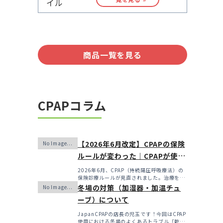
商品一覧を見る
CPAPコラム
【2026年6月改定】CPAPの保険
ルールが変わった｜CPAPが使え
なくなるかも？変更のメリッ
2026年6月、CPAP（持続陽圧呼吸療法）の
保険診療ルールが見直されました。治療を始
ト・デメリットと「購入」とい
めるハードルは...
冬場の対策（加湿器・加温チュ
う選択肢
ーブ）について
JapanCPAPの店長の児玉です！今回はCPAP
使用における冬場のよくあるトラブル「乾