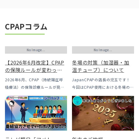
CPAPコラム
No Image...
No Image...
【2026年6月改定】CPAP
冬場の対策（加湿器・加
の保険ルールが変わった
温チューブ）について
｜CPAPが使えなくなるか
2026年6月、CPAP（持続陽圧呼
JapanCPAPの店長の児玉です！
も？変更のメリット・デ
吸療法）の保険診療ルールが見直
今回はCPAP使用における冬場のよ
メリットと「購入」とい
されました。治療を始めるハード
くあるトラブル「乾燥・寒さ・結
う選択肢
ルは下がった一方で、「続ける」
露」についてのお話をさせて頂き
ための条件はこれまでより厳しく
ます。 我々の拠点の北陸はCPAP
なっています。この記事では、何
使用時に「乾燥・寒さ・結露」が
がどう変わったのかを患者様の立
起こりやすい地域です、その […]
場で […]