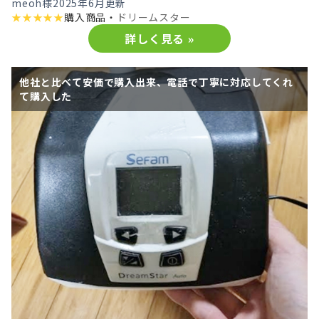
meoh様
2025年6月更新
★
★
★
★
★
購入商品・
ドリームスター
詳しく見る »
他社と比べて安価で購入出来、電話で丁寧に対応してくれ
て購入した