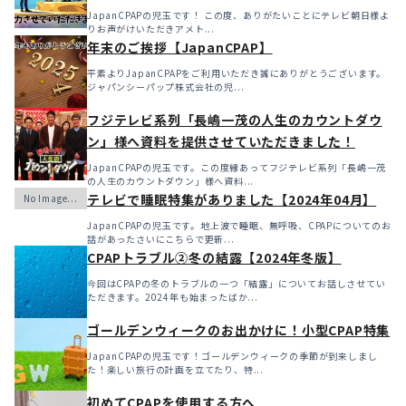
JapanCPAPの児玉です！ この度、ありがたいことにテレビ朝日様よ
りお声がけいただきアメト...
年末のご挨拶【JapanCPAP】
平素よりJapanCPAPをご利用いただき誠にありがとうございます。
ジャパンシーパップ株式会社の児...
フジテレビ系列「長嶋一茂の人生のカウントダウ
ン」様へ資料を提供させていただきました！
JapanCPAPの児玉です。この度縁あってフジテレビ系列「長嶋一茂
の人生のカウントダウン」様へ資料...
テレビで睡眠特集がありました【2024年04月】
JapanCPAPの児玉です。地上波で睡眠、無呼吸、CPAPについてのお
話があったさいにこちらで更新...
CPAPトラブル②冬の結露【2024年冬版】
今回はCPAPの冬のトラブルの一つ「結露」についてお話しさせてい
ただきます。2024年も始まったばか...
ゴールデンウィークのお出かけに！小型CPAP特集
JapanCPAPの児玉です！ゴールデンウィークの季節が到来しまし
た！楽しい旅行の計画を立てたり、特...
初めてCPAPを使用する方へ