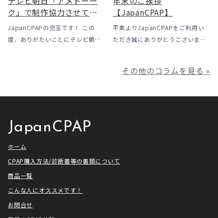
テレビ朝日「アメトーー
年末のご挨拶
ク」で制作協力させてい
【JapanCPAP】
ただきました
JapanCPAPの児玉です！ この
平素よりJapanCPAPをご利用い
度、ありがたいことにテレビ朝日
ただき誠にありがとうございま
様よりお声がけいただきアメトー
す。 ジャパンシーパップ株式会社
ークCLUBで放送される「シーパッ
の児玉です。 本年は多くの方にご
その他のコラムを見る »
プ芸人」の制作協力、資料提供さ
利用いただき本当にありがとうご
せていただきました！ アメトーー
ざいました。利用者様にとってご
ク様は長い歴史があり、私も大
満足いただけるサービスを提供さ
[…]
せ […]
JapanCPAP
ホーム
CPAP購入方法/診断書等の書類について
商品一覧
こんな人にオススメです！
お問合せ