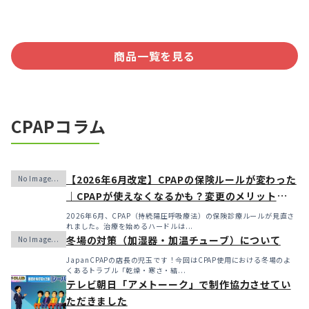
商品一覧を見る
CPAPコラム
【2026年6月改定】CPAPの保険ルールが変わった
｜CPAPが使えなくなるかも？変更のメリット・デ
メリットと「購入」という選択肢
2026年6月、CPAP（持続陽圧呼吸療法）の保険診療ルールが見直さ
れました。治療を始めるハードルは...
冬場の対策（加湿器・加温チューブ）について
JapanCPAPの店長の児玉です！今回はCPAP使用における冬場のよ
くあるトラブル「乾燥・寒さ・結...
テレビ朝日「アメトーーク」で制作協力させてい
ただきました