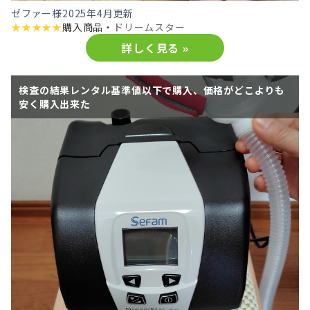
ゼファー様
2025年4月更新
★
★
★
★
★
購入商品・
ドリームスター
詳しく見る »
検査の結果レンタル基準値以下で購入、価格がどこよりも
安く購入出来た