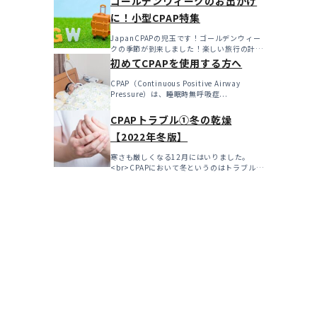
ゴールデンウィークのお出かけ
に！小型CPAP特集
JapanCPAPの児玉です！ゴールデンウィー
クの季節が到来しました！楽しい旅行の計画
を立てたり、特...
初めてCPAPを使用する方へ
CPAP（Continuous Positive Airway
Pressure）は、睡眠時無呼吸症...
CPAPトラブル①冬の乾燥
【2022年冬版】
寒さも厳しくなる12月にはいりました。
<br>CPAPにおいて冬というのはトラブルの
多い...