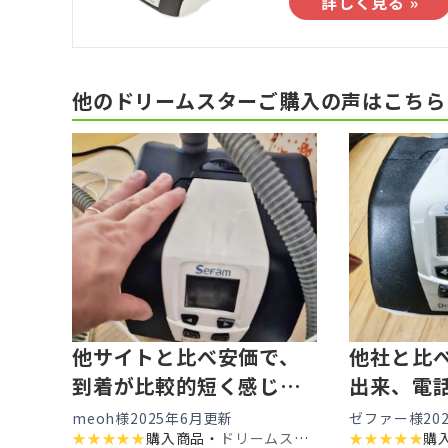
詳しく見る »
他のドリームスターご購入の声はこちら
他サイトと比べ安価で、
他社と比
到着が比較的短く感じた
出来、電
ため購入
してくれ
meoh様
2025年6月更新
ゼファー様
20
★
★
★
★
★
購入商品・
ドリームスタ
★
★
★
★
★
購