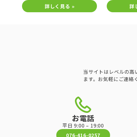
ー
ー
詳しく見る »
詳
当サイトはレベルの高
ます。お気軽にご連絡
お電話
平日 9:00 – 19:00
076-416-0257