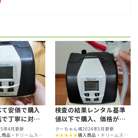
べて安価で購入
検査の結果レンタル基準
話で丁寧に対応
値以下で購入、価格がど
て購入した
こよりも安く購入出来た
25年4月更新
クーちゃん様
2024年5月更新
入商品・
ドリームスタ
★
★
★
★
★
購入商品・
ドリームスタ