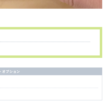
！
・オプション