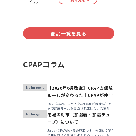
商品一覧を見る
CPAPコラム
【2026年6月改定】CPAPの保険
ルールが変わった｜CPAPが使え
なくなるかも？変更のメリッ
2026年6月、CPAP（持続陽圧呼吸療法）の
保険診療ルールが見直されました。治療を始
ト・デメリットと「購入」とい
めるハードルは...
冬場の対策（加湿器・加温チュ
う選択肢
ーブ）について
JapanCPAPの店長の児玉です！今回はCPAP
使用における冬場のよくあるトラブル「乾