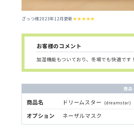
ざっつ様
2023年12月更新
★
★
★
★
★
お客様のコメント
加湿機能もついており、冬場でも快適です
商品
商品名
ドリームスター
(dreamstar)
オプション
ネーザルマスク