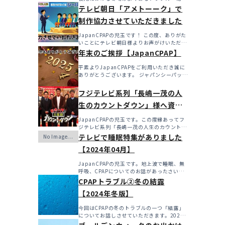
燥・寒さ・結...
テレビ朝日「アメトーーク」で
制作協力させていただきました
JapanCPAPの児玉です！ この度、ありがた
いことにテレビ朝日様よりお声がけいただき
アメト...
年末のご挨拶【JapanCPAP】
平素よりJapanCPAPをご利用いただき誠に
ありがとうございます。 ジャパンシーパップ
株式会社の児...
フジテレビ系列「長嶋一茂の人
生のカウントダウン」様へ資料
を提供させていただきました！
JapanCPAPの児玉です。この度縁あってフ
ジテレビ系列「長嶋一茂の人生のカウントダ
ウン」様へ資料...
テレビで睡眠特集がありました
【2024年04月】
JapanCPAPの児玉です。地上波で睡眠、無
呼吸、CPAPについてのお話があったさいに
こちらで更新...
CPAPトラブル②冬の結露
【2024年冬版】
今回はCPAPの冬のトラブルの一つ「結露」
についてお話しさせていただきます。2024
年も始まったばか...