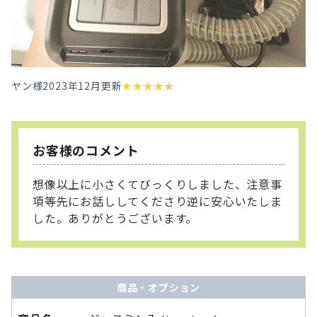
ヤン様
2023年12月更新
★
★
★
★
★
お客様のコメント
想像以上に小さくてびっくりしました、注意事
項等先にお話ししてくださり逆に安心いたしま
した。ありがとうございます。
商品・オプション