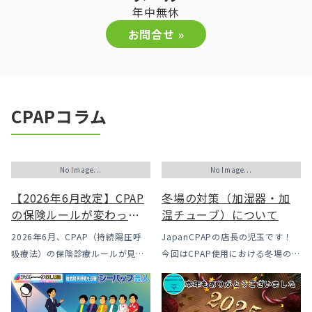
年中無休
お問合せ »
CPAPコラム
No Image...
No Image...
【2026年6月改定】CPAP
冬場の対策（加湿器・加
の保険ルールが変わった
温チューブ）について
｜CPAPが使えなくなるか
2026年6月、CPAP（持続陽圧呼
JapanCPAPの店長の児玉です！
も？変更のメリット・デ
吸療法）の保険診療ルールが見直
今回はCPAP使用における冬場のよ
メリットと「購入」とい
されました。治療を始めるハード
くあるトラブル「乾燥・寒さ・結
う選択肢
ルは下がった一方で、「続ける」
露」についてのお話をさせて頂き
ための条件はこれまでより厳しく
ます。 我々の拠点の北陸はCPAP