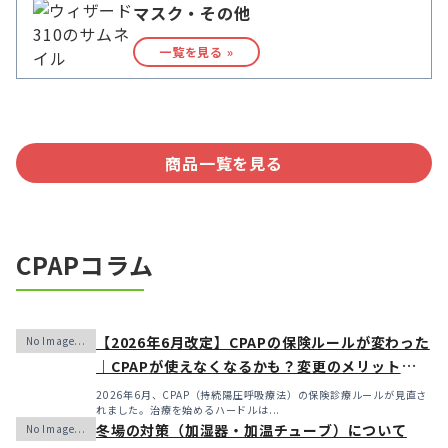
マスク・その他
一覧を見る »
商品一覧を見る
CPAPコラム
【2026年6月改定】CPAPの保険ルールが変わった
｜CPAPが使えなくなるかも？変更のメリット・デ
メリットと「購入」という選択肢
2026年6月、CPAP（持続陽圧呼吸療法）の保険診療ルールが見直さ
れました。治療を始めるハードルは...
冬場の対策（加湿器・加温チューブ）について