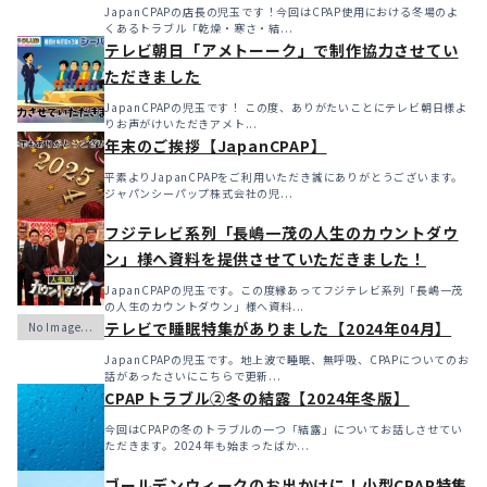
JapanCPAPの店長の児玉です！今回はCPAP使用における冬場のよ
くあるトラブル「乾燥・寒さ・結...
テレビ朝日「アメトーーク」で制作協力させてい
ただきました
JapanCPAPの児玉です！ この度、ありがたいことにテレビ朝日様よ
りお声がけいただきアメト...
年末のご挨拶【JapanCPAP】
平素よりJapanCPAPをご利用いただき誠にありがとうございます。
ジャパンシーパップ株式会社の児...
フジテレビ系列「長嶋一茂の人生のカウントダウ
ン」様へ資料を提供させていただきました！
JapanCPAPの児玉です。この度縁あってフジテレビ系列「長嶋一茂
の人生のカウントダウン」様へ資料...
テレビで睡眠特集がありました【2024年04月】
JapanCPAPの児玉です。地上波で睡眠、無呼吸、CPAPについてのお
話があったさいにこちらで更新...
CPAPトラブル②冬の結露【2024年冬版】
今回はCPAPの冬のトラブルの一つ「結露」についてお話しさせてい
ただきます。2024年も始まったばか...
ゴールデンウィークのお出かけに！小型CPAP特集