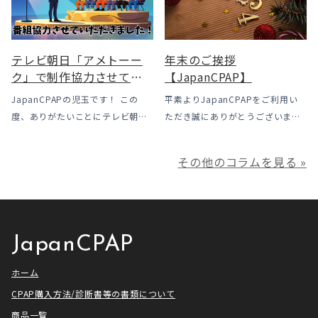
なっています。この記事では、何
使用時に「乾燥・寒さ・結露」が
がどう変わったのかを患者様の立
起こりやすい地域です、その […]
場で […]
テレビ朝日「アメトーー
年末のご挨拶
ク」で制作協力させてい
【JapanCPAP】
ただきました
JapanCPAPの児玉です！ この
平素よりJapanCPAPをご利用い
度、ありがたいことにテレビ朝日
ただき誠にありがとうございま
様よりお声がけいただきアメトー
す。 ジャパンシーパップ株式会社
ークCLUBで放送される「シーパッ
の児玉です。 本年は多くの方にご
その他のコラムを見る »
プ芸人」の制作協力、資料提供さ
利用いただき本当にありがとうご
せていただきました！ アメトーー
ざいました。利用者様にとってご
ク様は長い歴史があり、私も大
満足いただけるサービスを提供さ
[…]
せ […]
JapanCPAP
ホーム
CPAP購入方法/診断書等の書類について
商品一覧