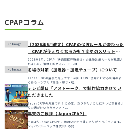
CPAPコラム
【2026年6月改定】CPAPの保険ルールが変わった
｜CPAPが使えなくなるかも？変更のメリット・デ
メリットと「購入」という選択肢
2026年6月、CPAP（持続陽圧呼吸療法）の保険診療ルールが見直さ
れました。治療を始めるハードルは...
冬場の対策（加湿器・加温チューブ）について
JapanCPAPの店長の児玉です！今回はCPAP使用における冬場のよ
くあるトラブル「乾燥・寒さ・結...
テレビ朝日「アメトーーク」で制作協力させてい
ただきました
JapanCPAPの児玉です！ この度、ありがたいことにテレビ朝日様よ
りお声がけいただきアメト...
年末のご挨拶【JapanCPAP】
平素よりJapanCPAPをご利用いただき誠にありがとうございます。
ジャパンシーパップ株式会社の児...