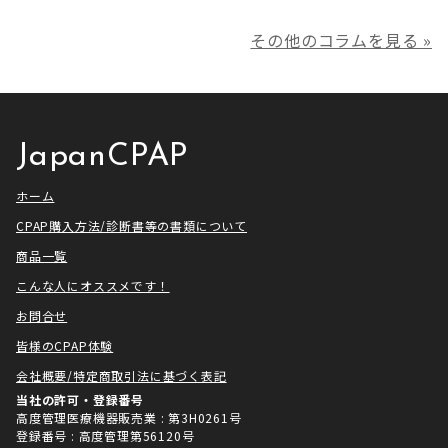
ークCLUBで放送される「シーパッ
の児玉です。 本年は多くの方にご
その他のコラムを見る »
プ芸人」の制作協力、資料提供さ
利用いただき本当にありがとうご
せていただきました！ アメトーー
ざいました。利用者様にとってご
ク様は長い歴史があり、私も大
満足いただけるサービスを提供さ
[…]
せ […]
JapanCPAP
ホーム
CPAP購入方法/診断書等の書類について
商品一覧
こんな人にオススメです！
お問合せ
皆様のCPAP体験
会社概要/特定商取引法に基づく表記
当社の許可・登録番号
高度管理医療機器販売業 : 第3H0261号
登録番号 : 高度管理第56120号