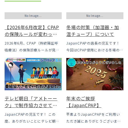
No Image...
No Image...
【2026年6月改定】CPAP
冬場の対策（加湿器・加
の保険ルールが変わった
温チューブ）について
｜CPAPが使えなくなるか
2026年6月、CPAP（持続陽圧呼
JapanCPAPの店長の児玉です！
も？変更のメリット・デ
吸療法）の保険診療ルールが見直
今回はCPAP使用における冬場のよ
メリットと「購入」とい
されました。治療を始めるハード
くあるトラブル「乾燥・寒さ・結
う選択肢
ルは下がった一方で、「続ける」
露」についてのお話をさせて頂き
ための条件はこれまでより厳しく
ます。 我々の拠点の北陸はCPAP
なっています。この記事では、何
使用時に「乾燥・寒さ・結露」が
がどう変わったのかを患者様の立
起こりやすい地域です、その […]
場で […]
テレビ朝日「アメトーー
年末のご挨拶
ク」で制作協力させてい
【JapanCPAP】
ただきました
JapanCPAPの児玉です！ この
平素よりJapanCPAPをご利用い
度、ありがたいことにテレビ朝日
ただき誠にありがとうございま
様よりお声がけいただきアメトー
す。 ジャパンシーパップ株式会社