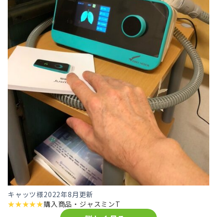
キャッツ様
2022年8月更新
★
★
★
★
★
購入商品・
ジャスミンT