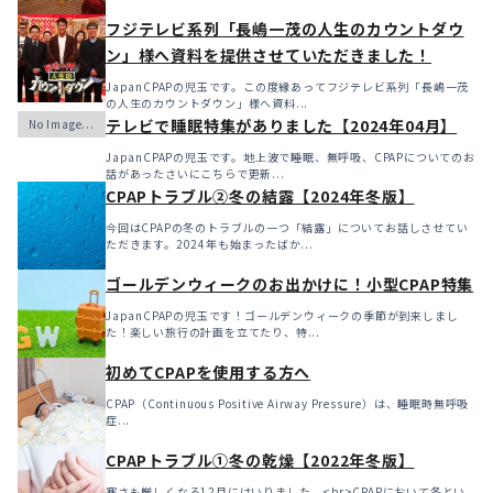
フジテレビ系列「長嶋一茂の人生のカウントダウ
ン」様へ資料を提供させていただきました！
JapanCPAPの児玉です。この度縁あってフジテレビ系列「長嶋一茂
の人生のカウントダウン」様へ資料...
テレビで睡眠特集がありました【2024年04月】
JapanCPAPの児玉です。地上波で睡眠、無呼吸、CPAPについてのお
話があったさいにこちらで更新...
CPAPトラブル②冬の結露【2024年冬版】
今回はCPAPの冬のトラブルの一つ「結露」についてお話しさせてい
ただきます。2024年も始まったばか...
ゴールデンウィークのお出かけに！小型CPAP特集
JapanCPAPの児玉です！ゴールデンウィークの季節が到来しまし
た！楽しい旅行の計画を立てたり、特...
初めてCPAPを使用する方へ
CPAP（Continuous Positive Airway Pressure）は、睡眠時無呼吸
症...
CPAPトラブル①冬の乾燥【2022年冬版】
寒さも厳しくなる12月にはいりました。<br>CPAPにおいて冬とい