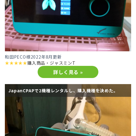
和田PECO様
2022年8月更新
★
★
★
★
★
購入商品・
ジャスミンT
詳しく見る »
JapanCPAPで2機種レンタルし、購入機種を決めた。