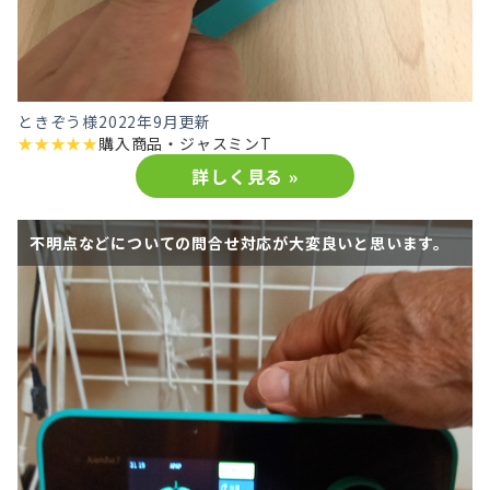
ときぞう様
2022年9月更新
★
★
★
★
★
購入商品・
ジャスミンT
詳しく見る »
不明点などについての問合せ対応が大変良いと思います。