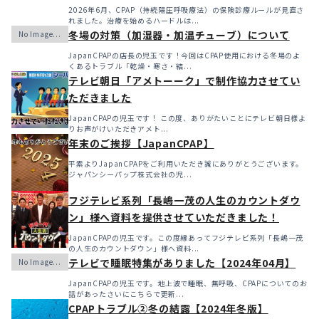
メリットと「購入」という選択肢
2026年6月、CPAP（持続陽圧呼吸療法）の保険診療ルールが見直さ
れました。治療を始めるハードルは...
冬場の対策（加湿器・加温チューブ）について
JapanCPAPの店長の児玉です！今回はCPAP使用における冬場のよ
くあるトラブル「乾燥・寒さ・結...
テレビ朝日「アメトーーク」で制作協力させてい
ただきました
JapanCPAPの児玉です！ この度、ありがたいことにテレビ朝日様よ
りお声がけいただきアメト...
年末のご挨拶【JapanCPAP】
平素よりJapanCPAPをご利用いただき誠にありがとうございます。
ジャパンシーパップ株式会社の児...
フジテレビ系列「長嶋一茂の人生のカウントダウ
ン」様へ資料を提供させていただきました！
JapanCPAPの児玉です。この度縁あってフジテレビ系列「長嶋一茂
の人生のカウントダウン」様へ資料...
テレビで睡眠特集がありました【2024年04月】
JapanCPAPの児玉です。地上波で睡眠、無呼吸、CPAPについてのお
話があったさいにこちらで更新...
CPAPトラブル②冬の結露【2024年冬版】