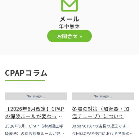
メール
年中無休
お問合せ »
CPAPコラム
No Image...
No Image...
【2026年6月改定】CPAP
冬場の対策（加湿器・加
の保険ルールが変わった
温チューブ）について
｜CPAPが使えなくなるか
2026年6月、CPAP（持続陽圧呼
JapanCPAPの店長の児玉です！
も？変更のメリット・デ
吸療法）の保険診療ルールが見直
今回はCPAP使用における冬場のよ
メリットと「購入」とい