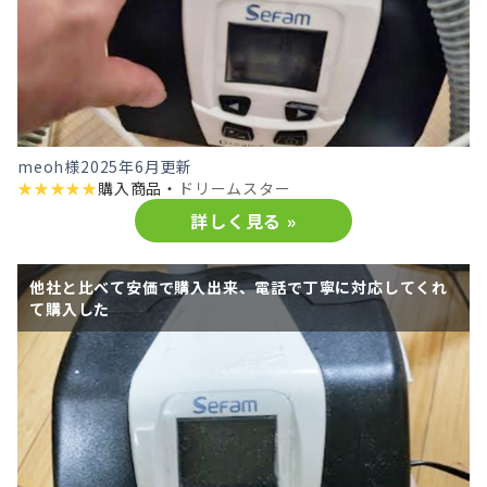
meoh様
2025年6月更新
★
★
★
★
★
購入商品・
ドリームスター
詳しく見る »
他社と比べて安価で購入出来、電話で丁寧に対応してくれ
て購入した