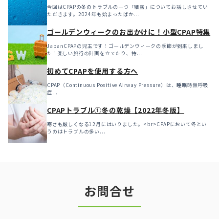
今回はCPAPの冬のトラブルの一つ「結露」についてお話しさせてい
ただきます。2024年も始まったばか...
ゴールデンウィークのお出かけに！小型CPAP特集
JapanCPAPの児玉です！ゴールデンウィークの季節が到来しまし
た！楽しい旅行の計画を立てたり、特...
初めてCPAPを使用する方へ
CPAP（Continuous Positive Airway Pressure）は、睡眠時無呼吸
症...
CPAPトラブル①冬の乾燥【2022年冬版】
寒さも厳しくなる12月にはいりました。<br>CPAPにおいて冬とい
うのはトラブルの多い...
お問合せ