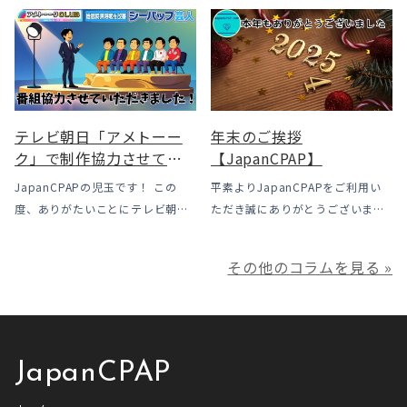
されました。治療を始めるハード
くあるトラブル「乾燥・寒さ・結
う選択肢
ルは下がった一方で、「続ける」
露」についてのお話をさせて頂き
ための条件はこれまでより厳しく
ます。 我々の拠点の北陸はCPAP
なっています。この記事では、何
使用時に「乾燥・寒さ・結露」が
がどう変わったのかを患者様の立
起こりやすい地域です、その […]
場で […]
テレビ朝日「アメトーー
年末のご挨拶
ク」で制作協力させてい
【JapanCPAP】
ただきました
JapanCPAPの児玉です！ この
平素よりJapanCPAPをご利用い
度、ありがたいことにテレビ朝日
ただき誠にありがとうございま
様よりお声がけいただきアメトー
す。 ジャパンシーパップ株式会社
ークCLUBで放送される「シーパッ
の児玉です。 本年は多くの方にご
その他のコラムを見る »
プ芸人」の制作協力、資料提供さ
利用いただき本当にありがとうご
せていただきました！ アメトーー
ざいました。利用者様にとってご
ク様は長い歴史があり、私も大
満足いただけるサービスを提供さ
[…]
せ […]
JapanCPAP