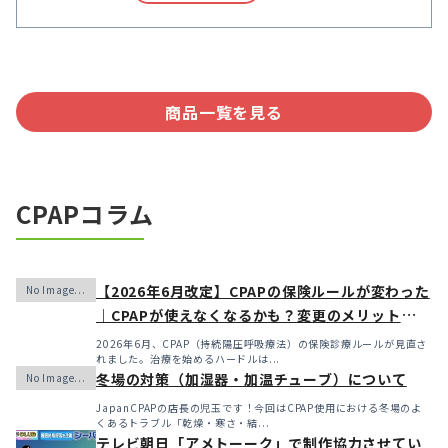
商品一覧を見る
CPAPコラム
【2026年6月改定】CPAPの保険ルールが変わった
｜CPAPが使えなくなるかも？変更のメリット・デ
メリットと「購入」という選択肢
2026年6月、CPAP（持続陽圧呼吸療法）の保険診療ルールが見直さ
れました。治療を始めるハードルは...
冬場の対策（加湿器・加温チューブ）について
JapanCPAPの店長の児玉です！今回はCPAP使用における冬場のよ
くあるトラブル「乾燥・寒さ・結...
テレビ朝日「アメトーーク」で制作協力させてい