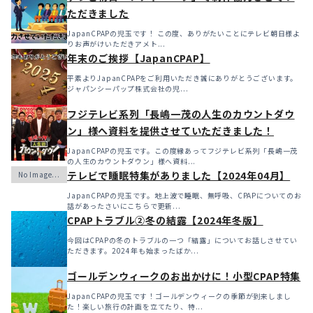
ただきました
JapanCPAPの児玉です！ この度、ありがたいことにテレビ朝日様よ
りお声がけいただきアメト...
年末のご挨拶【JapanCPAP】
平素よりJapanCPAPをご利用いただき誠にありがとうございます。
ジャパンシーパップ株式会社の児...
フジテレビ系列「長嶋一茂の人生のカウントダウ
ン」様へ資料を提供させていただきました！
JapanCPAPの児玉です。この度縁あってフジテレビ系列「長嶋一茂
の人生のカウントダウン」様へ資料...
テレビで睡眠特集がありました【2024年04月】
JapanCPAPの児玉です。地上波で睡眠、無呼吸、CPAPについてのお
話があったさいにこちらで更新...
CPAPトラブル②冬の結露【2024年冬版】
今回はCPAPの冬のトラブルの一つ「結露」についてお話しさせてい
ただきます。2024年も始まったばか...
ゴールデンウィークのお出かけに！小型CPAP特集
JapanCPAPの児玉です！ゴールデンウィークの季節が到来しまし
た！楽しい旅行の計画を立てたり、特...