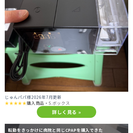
じゅんパパ様
2026年7月更新
★
★
★
★
★
購入商品・
S.ボックス
詳しく見る »
転勤をきっかけに病院と同じCPAPを購入できた