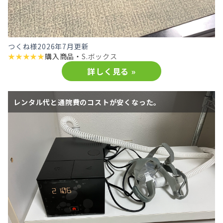
つくね様
2026年7月更新
★
★
★
★
★
購入商品・
S.ボックス
詳しく見る »
レンタル代と通院費のコストが安くなった。