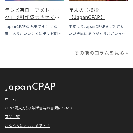
場で […]
テレビ朝日「アメトーー
年末のご挨拶
ク」で制作協力させてい
【JapanCPAP】
ただきました
JapanCPAPの児玉です！ この
平素よりJapanCPAPをご利用い
度、ありがたいことにテレビ朝日
ただき誠にありがとうございま
様よりお声がけいただきアメトー
す。 ジャパンシーパップ株式会社
ークCLUBで放送される「シーパッ
の児玉です。 本年は多くの方にご
その他のコラムを見る »
プ芸人」の制作協力、資料提供さ
利用いただき本当にありがとうご
せていただきました！ アメトーー
ざいました。利用者様にとってご
ク様は長い歴史があり、私も大
満足いただけるサービスを提供さ
[…]
せ […]
JapanCPAP
ホーム
CPAP購入方法/診断書等の書類について
商品一覧
こんな人にオススメです！