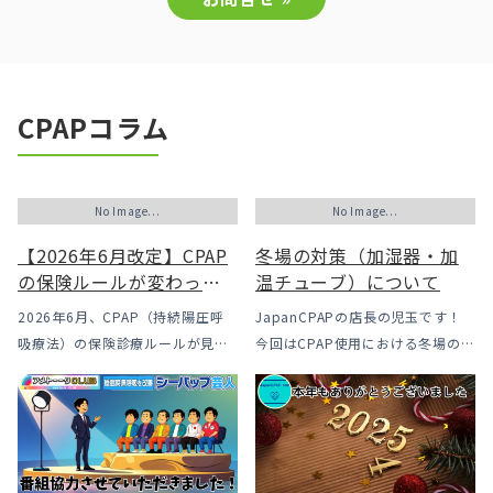
CPAPコラム
No Image...
No Image...
【2026年6月改定】CPAP
冬場の対策（加湿器・加
の保険ルールが変わった
温チューブ）について
｜CPAPが使えなくなるか
2026年6月、CPAP（持続陽圧呼
JapanCPAPの店長の児玉です！
も？変更のメリット・デ
吸療法）の保険診療ルールが見直
今回はCPAP使用における冬場のよ
メリットと「購入」とい
されました。治療を始めるハード
くあるトラブル「乾燥・寒さ・結
う選択肢
ルは下がった一方で、「続ける」
露」についてのお話をさせて頂き
ための条件はこれまでより厳しく
ます。 我々の拠点の北陸はCPAP
なっています。この記事では、何
使用時に「乾燥・寒さ・結露」が
がどう変わったのかを患者様の立
起こりやすい地域です、その […]