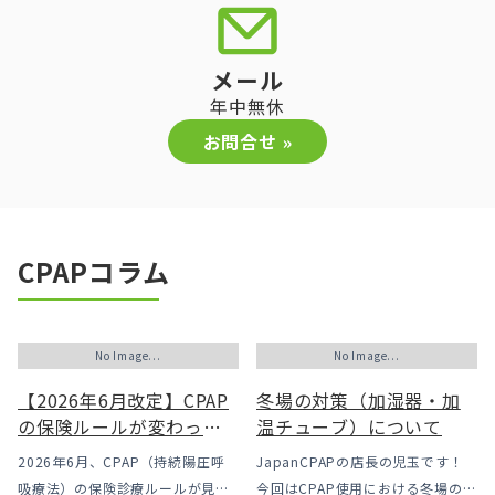
メール
年中無休
お問合せ »
CPAPコラム
No Image...
No Image...
【2026年6月改定】CPAP
冬場の対策（加湿器・加
の保険ルールが変わった
温チューブ）について
｜CPAPが使えなくなるか
2026年6月、CPAP（持続陽圧呼
JapanCPAPの店長の児玉です！
も？変更のメリット・デ
吸療法）の保険診療ルールが見直
今回はCPAP使用における冬場のよ