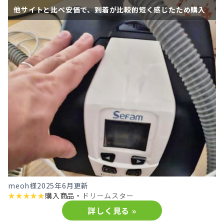
他サイトと比べ安価で、到着が比較的短く感じたため購入
meoh様
2025年6月更新
★
★
★
★
★
購入商品・
ドリームスター
詳しく見る »