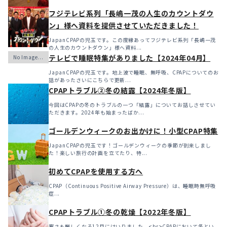
フジテレビ系列「長嶋一茂の人生のカウントダウ
ン」様へ資料を提供させていただきました！
JapanCPAPの児玉です。この度縁あってフジテレビ系列「長嶋一茂
の人生のカウントダウン」様へ資料...
テレビで睡眠特集がありました【2024年04月】
JapanCPAPの児玉です。地上波で睡眠、無呼吸、CPAPについてのお
話があったさいにこちらで更新...
CPAPトラブル②冬の結露【2024年冬版】
今回はCPAPの冬のトラブルの一つ「結露」についてお話しさせてい
ただきます。2024年も始まったばか...
ゴールデンウィークのお出かけに！小型CPAP特集
JapanCPAPの児玉です！ゴールデンウィークの季節が到来しまし
た！楽しい旅行の計画を立てたり、特...
初めてCPAPを使用する方へ
CPAP（Continuous Positive Airway Pressure）は、睡眠時無呼吸
症...
CPAPトラブル①冬の乾燥【2022年冬版】
寒さも厳しくなる12月にはいりました。<br>CPAPにおいて冬とい