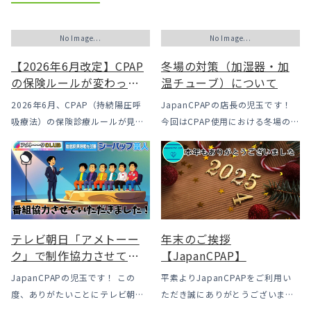
No Image...
No Image...
【2026年6月改定】CPAP
冬場の対策（加湿器・加
の保険ルールが変わった
温チューブ）について
｜CPAPが使えなくなるか
2026年6月、CPAP（持続陽圧呼
JapanCPAPの店長の児玉です！
も？変更のメリット・デ
吸療法）の保険診療ルールが見直
今回はCPAP使用における冬場のよ
メリットと「購入」とい
されました。治療を始めるハード
くあるトラブル「乾燥・寒さ・結
う選択肢
ルは下がった一方で、「続ける」
露」についてのお話をさせて頂き
ための条件はこれまでより厳しく
ます。 我々の拠点の北陸はCPAP
なっています。この記事では、何
使用時に「乾燥・寒さ・結露」が
がどう変わったのかを患者様の立
起こりやすい地域です、その […]
場で […]
テレビ朝日「アメトーー
年末のご挨拶
ク」で制作協力させてい
【JapanCPAP】
ただきました
JapanCPAPの児玉です！ この
平素よりJapanCPAPをご利用い
度、ありがたいことにテレビ朝日
ただき誠にありがとうございま
様よりお声がけいただきアメトー
す。 ジャパンシーパップ株式会社