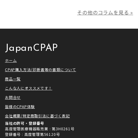
ークCLUBで放送される「シーパッ
の児玉です。 本年は多くの方にご
その他のコラムを見る »
プ芸人」の制作協力、資料提供さ
利用いただき本当にありがとうご
せていただきました！ アメトーー
ざいました。利用者様にとってご
ク様は長い歴史があり、私も大
満足いただけるサービスを提供さ
[…]
せ […]
JapanCPAP
ホーム
CPAP購入方法/診断書等の書類について
商品一覧
こんな人にオススメです！
お問合せ
皆様のCPAP体験
会社概要/特定商取引法に基づく表記
当社の許可・登録番号
高度管理医療機器販売業 : 第3H0261号
登録番号 : 高度管理第56120号