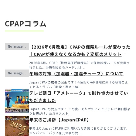
CPAPコラム
【2026年6月改定】CPAPの保険ルールが変わった
｜CPAPが使えなくなるかも？変更のメリット・デ
メリットと「購入」という選択肢
2026年6月、CPAP（持続陽圧呼吸療法）の保険診療ルールが見直さ
れました。治療を始めるハードルは...
冬場の対策（加湿器・加温チューブ）について
JapanCPAPの店長の児玉です！今回はCPAP使用における冬場のよ
くあるトラブル「乾燥・寒さ・結...
テレビ朝日「アメトーーク」で制作協力させてい
ただきました
JapanCPAPの児玉です！ この度、ありがたいことにテレビ朝日様よ
りお声がけいただきアメト...
年末のご挨拶【JapanCPAP】
平素よりJapanCPAPをご利用いただき誠にありがとうございます。
ジャパンシーパップ株式会社の児...