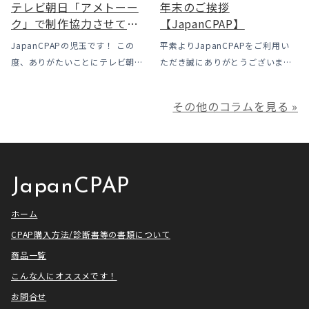
テレビ朝日「アメトーー
年末のご挨拶
ク」で制作協力させてい
【JapanCPAP】
ただきました
JapanCPAPの児玉です！ この
平素よりJapanCPAPをご利用い
度、ありがたいことにテレビ朝日
ただき誠にありがとうございま
様よりお声がけいただきアメトー
す。 ジャパンシーパップ株式会社
ークCLUBで放送される「シーパッ
の児玉です。 本年は多くの方にご
その他のコラムを見る »
プ芸人」の制作協力、資料提供さ
利用いただき本当にありがとうご
せていただきました！ アメトーー
ざいました。利用者様にとってご
ク様は長い歴史があり、私も大
満足いただけるサービスを提供さ
[…]
せ […]
JapanCPAP
ホーム
CPAP購入方法/診断書等の書類について
商品一覧
こんな人にオススメです！
お問合せ