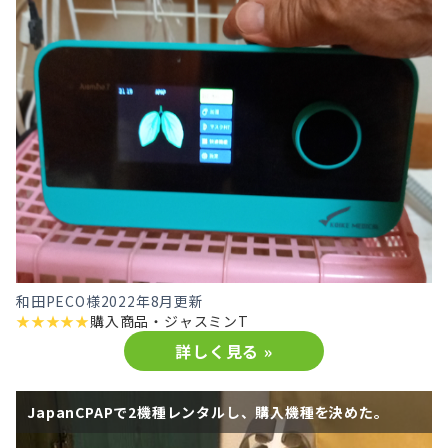
和田PECO様
2022年8月更新
★
★
★
★
★
購入商品・
ジャスミンT
詳しく見る »
JapanCPAPで2機種レンタルし、購入機種を決めた。