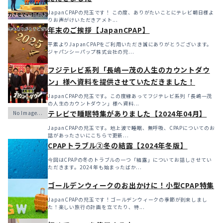
JapanCPAPの児玉です！ この度、ありがたいことにテレビ朝日様よ
りお声がけいただきアメト...
年末のご挨拶【JapanCPAP】
平素よりJapanCPAPをご利用いただき誠にありがとうございます。
ジャパンシーパップ株式会社の児...
フジテレビ系列「長嶋一茂の人生のカウントダウ
ン」様へ資料を提供させていただきました！
JapanCPAPの児玉です。この度縁あってフジテレビ系列「長嶋一茂
の人生のカウントダウン」様へ資料...
テレビで睡眠特集がありました【2024年04月】
JapanCPAPの児玉です。地上波で睡眠、無呼吸、CPAPについてのお
話があったさいにこちらで更新...
CPAPトラブル②冬の結露【2024年冬版】
今回はCPAPの冬のトラブルの一つ「結露」についてお話しさせてい
ただきます。2024年も始まったばか...
ゴールデンウィークのお出かけに！小型CPAP特集
JapanCPAPの児玉です！ゴールデンウィークの季節が到来しまし
た！楽しい旅行の計画を立てたり、特...