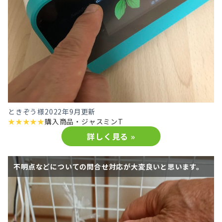
ときぞう様
2022年9月更新
★
★
★
★
★
購入商品・
ジャスミンT
詳しく見る »
不明点などについての問合せ対応が大変良いと思います。