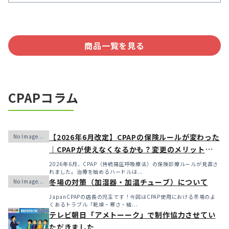
商品一覧を見る
CPAPコラム
【2026年6月改定】CPAPの保険ルールが変わった
｜CPAPが使えなくなるかも？変更のメリット・デ
メリットと「購入」という選択肢
2026年6月、CPAP（持続陽圧呼吸療法）の保険診療ルールが見直さ
れました。治療を始めるハードルは...
冬場の対策（加湿器・加温チューブ）について
JapanCPAPの店長の児玉です！今回はCPAP使用における冬場のよ
くあるトラブル「乾燥・寒さ・結...
テレビ朝日「アメトーーク」で制作協力させてい
ただきました