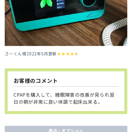
さーくん様
2022年5月更新
★
★
★
★
★
お客様のコメント
CPAPを購入して、睡眠障害の改善が見られ翌
日の朝が非常に良い体調で起床出来る。
商品・オプション