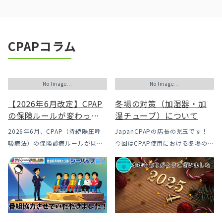
CPAPコラム
No Image...
No Image...
【2026年6月改定】CPAP
冬場の対策（加湿器・加
の保険ルールが変わった
温チューブ）について
｜CPAPが使えなくなるか
2026年6月、CPAP（持続陽圧呼
JapanCPAPの店長の児玉です！
も？変更のメリット・デ
吸療法）の保険診療ルールが見直
今回はCPAP使用における冬場のよ
メリットと「購入」とい
されました。治療を始めるハード
くあるトラブル「乾燥・寒さ・結
う選択肢
ルは下がった一方で、「続ける」
露」についてのお話をさせて頂き
ための条件はこれまでより厳しく
ます。 我々の拠点の北陸はCPAP
なっています。この記事では、何
使用時に「乾燥・寒さ・結露」が
がどう変わったのかを患者様の立
起こりやすい地域です、その […]
場で […]