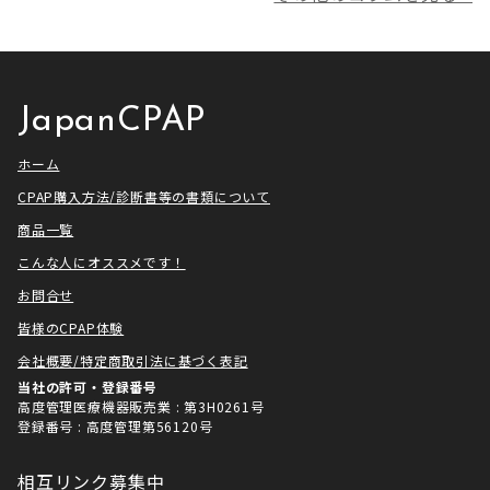
プ芸人」の制作協力、資料提供さ
利用いただき本当にありがとうご
せていただきました！ アメトーー
ざいました。利用者様にとってご
ク様は長い歴史があり、私も大
満足いただけるサービスを提供さ
[…]
せ […]
JapanCPAP
ホーム
CPAP購入方法/診断書等の書類について
商品一覧
こんな人にオススメです！
お問合せ
皆様のCPAP体験
会社概要/特定商取引法に基づく表記
当社の許可・登録番号
高度管理医療機器販売業 : 第3H0261号
登録番号 : 高度管理第56120号
相互リンク募集中