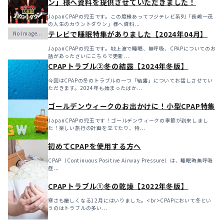
ン」様へ資料を提供させていただきました！
JapanCPAPの児玉です。この度縁あってフジテレビ系列「長嶋一茂
の人生のカウントダウン」様へ資料...
テレビで睡眠特集がありました【2024年04月】
JapanCPAPの児玉です。地上波で睡眠、無呼吸、CPAPについてのお
話があったさいにこちらで更新...
CPAPトラブル②冬の結露【2024年冬版】
今回はCPAPの冬のトラブルの一つ「結露」についてお話しさせてい
ただきます。2024年も始まったばか...
ゴールデンウィークのお出かけに！小型CPAP特集
JapanCPAPの児玉です！ゴールデンウィークの季節が到来しまし
た！楽しい旅行の計画を立てたり、特...
初めてCPAPを使用する方へ
CPAP（Continuous Positive Airway Pressure）は、睡眠時無呼吸
症...
CPAPトラブル①冬の乾燥【2022年冬版】
寒さも厳しくなる12月にはいりました。<br>CPAPにおいて冬とい
うのはトラブルの多い...