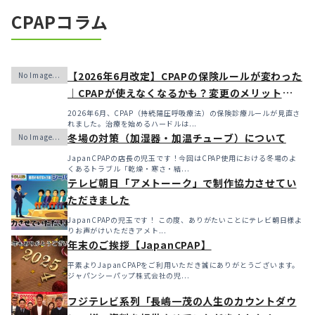
CPAPコラム
【2026年6月改定】CPAPの保険ルールが変わった
｜CPAPが使えなくなるかも？変更のメリット・デ
メリットと「購入」という選択肢
2026年6月、CPAP（持続陽圧呼吸療法）の保険診療ルールが見直さ
れました。治療を始めるハードルは...
冬場の対策（加湿器・加温チューブ）について
JapanCPAPの店長の児玉です！今回はCPAP使用における冬場のよ
くあるトラブル「乾燥・寒さ・結...
テレビ朝日「アメトーーク」で制作協力させてい
ただきました
JapanCPAPの児玉です！ この度、ありがたいことにテレビ朝日様よ
りお声がけいただきアメト...
年末のご挨拶【JapanCPAP】
平素よりJapanCPAPをご利用いただき誠にありがとうございます。
ジャパンシーパップ株式会社の児...
フジテレビ系列「長嶋一茂の人生のカウントダウ