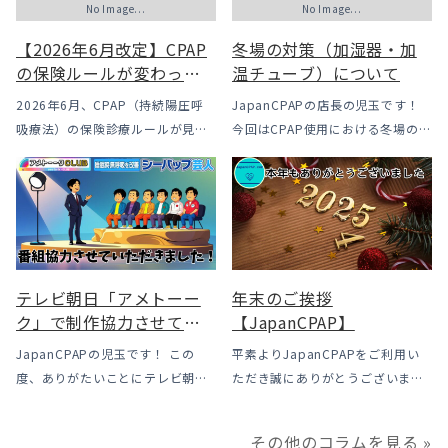
No Image...
No Image...
【2026年6月改定】CPAP
冬場の対策（加湿器・加
の保険ルールが変わった
温チューブ）について
｜CPAPが使えなくなるか
2026年6月、CPAP（持続陽圧呼
JapanCPAPの店長の児玉です！
も？変更のメリット・デ
吸療法）の保険診療ルールが見直
今回はCPAP使用における冬場のよ
メリットと「購入」とい
されました。治療を始めるハード
くあるトラブル「乾燥・寒さ・結
う選択肢
ルは下がった一方で、「続ける」
露」についてのお話をさせて頂き
ための条件はこれまでより厳しく
ます。 我々の拠点の北陸はCPAP
なっています。この記事では、何
使用時に「乾燥・寒さ・結露」が
がどう変わったのかを患者様の立
起こりやすい地域です、その […]
場で […]
テレビ朝日「アメトーー
年末のご挨拶
ク」で制作協力させてい
【JapanCPAP】
ただきました
JapanCPAPの児玉です！ この
平素よりJapanCPAPをご利用い
度、ありがたいことにテレビ朝日
ただき誠にありがとうございま
様よりお声がけいただきアメトー
す。 ジャパンシーパップ株式会社
ークCLUBで放送される「シーパッ
の児玉です。 本年は多くの方にご
その他のコラムを見る »