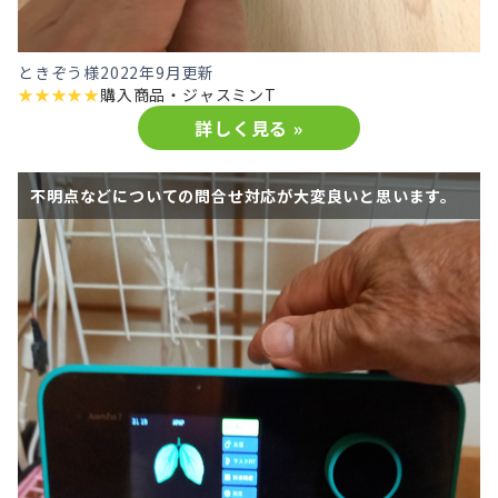
ときぞう様
2022年9月更新
★
★
★
★
★
購入商品・
ジャスミンT
詳しく見る »
不明点などについての問合せ対応が大変良いと思います。