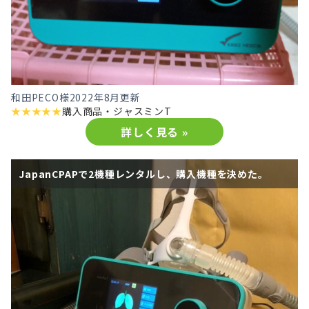
和田PECO様
2022年8月更新
★
★
★
★
★
購入商品・
ジャスミンT
詳しく見る »
JapanCPAPで2機種レンタルし、購入機種を決めた。