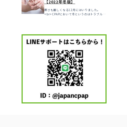
【2022年冬版】
寒さも厳しくなる12月にはいりました。
<br>CPAPにおいて冬というのはトラブルの
多い...