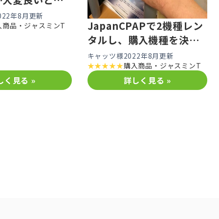
022年8月更新
JapanCPAPで2機種レン
入商品・
ジャスミンT
タルし、購入機種を決め
た。
キャッツ様
2022年8月更新
★
★
★
★
★
購入商品・
ジャスミンT
しく見る »
詳しく見る »