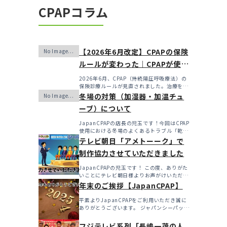
CPAPコラム
【2026年6月改定】CPAPの保険
ルールが変わった｜CPAPが使え
なくなるかも？変更のメリッ
2026年6月、CPAP（持続陽圧呼吸療法）の
保険診療ルールが見直されました。治療を始
ト・デメリットと「購入」とい
めるハードルは...
冬場の対策（加湿器・加温チュ
う選択肢
ーブ）について
JapanCPAPの店長の児玉です！今回はCPAP
使用における冬場のよくあるトラブル「乾
燥・寒さ・結...
テレビ朝日「アメトーーク」で
制作協力させていただきました
JapanCPAPの児玉です！ この度、ありがた
いことにテレビ朝日様よりお声がけいただき
アメト...
年末のご挨拶【JapanCPAP】
平素よりJapanCPAPをご利用いただき誠に
ありがとうございます。 ジャパンシーパップ
株式会社の児...
フジテレビ系列「長嶋一茂の人