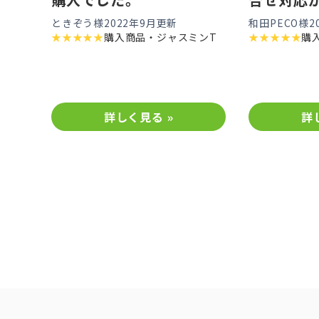
います。
ときぞう様
2022年9月更新
和田PECO様
2
★
★
★
★
★
購入商品・
ジャスミンT
★
★
★
★
★
購
詳しく見る »
詳