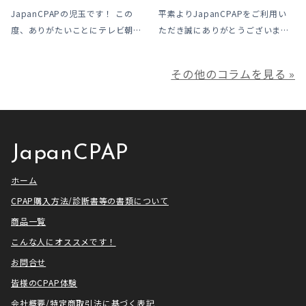
ただきました
JapanCPAPの児玉です！ この
平素よりJapanCPAPをご利用い
度、ありがたいことにテレビ朝日
ただき誠にありがとうございま
様よりお声がけいただきアメトー
す。 ジャパンシーパップ株式会社
ークCLUBで放送される「シーパッ
の児玉です。 本年は多くの方にご
その他のコラムを見る »
プ芸人」の制作協力、資料提供さ
利用いただき本当にありがとうご
せていただきました！ アメトーー
ざいました。利用者様にとってご
ク様は長い歴史があり、私も大
満足いただけるサービスを提供さ
[…]
せ […]
JapanCPAP
ホーム
CPAP購入方法/診断書等の書類について
商品一覧
こんな人にオススメです！
お問合せ
皆様のCPAP体験
会社概要/特定商取引法に基づく表記