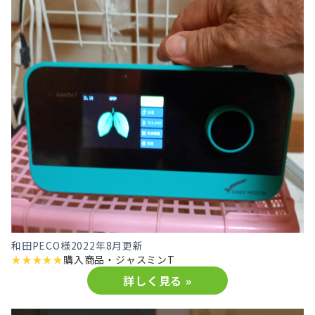
和田PECO様
2022年8月更新
★
★
★
★
★
購入商品・
ジャスミンT
詳しく見る »