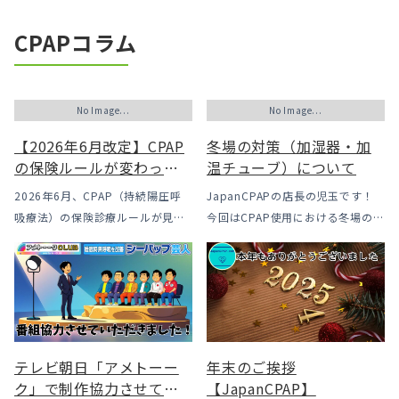
CPAPコラム
No Image...
No Image...
【2026年6月改定】CPAP
冬場の対策（加湿器・加
の保険ルールが変わった
温チューブ）について
｜CPAPが使えなくなるか
2026年6月、CPAP（持続陽圧呼
JapanCPAPの店長の児玉です！
も？変更のメリット・デ
吸療法）の保険診療ルールが見直
今回はCPAP使用における冬場のよ
メリットと「購入」とい
されました。治療を始めるハード
くあるトラブル「乾燥・寒さ・結
う選択肢
ルは下がった一方で、「続ける」
露」についてのお話をさせて頂き
ための条件はこれまでより厳しく
ます。 我々の拠点の北陸はCPAP
なっています。この記事では、何
使用時に「乾燥・寒さ・結露」が
がどう変わったのかを患者様の立
起こりやすい地域です、その […]
場で […]
テレビ朝日「アメトーー
年末のご挨拶
ク」で制作協力させてい
【JapanCPAP】