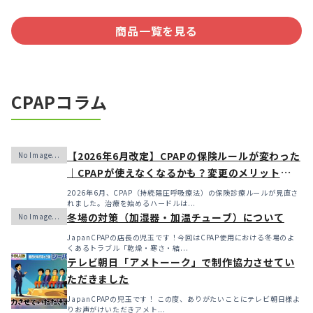
商品一覧を見る
CPAPコラム
【2026年6月改定】CPAPの保険ルールが変わった
｜CPAPが使えなくなるかも？変更のメリット・デ
メリットと「購入」という選択肢
2026年6月、CPAP（持続陽圧呼吸療法）の保険診療ルールが見直さ
れました。治療を始めるハードルは...
冬場の対策（加湿器・加温チューブ）について
JapanCPAPの店長の児玉です！今回はCPAP使用における冬場のよ
くあるトラブル「乾燥・寒さ・結...
テレビ朝日「アメトーーク」で制作協力させてい
ただきました
JapanCPAPの児玉です！ この度、ありがたいことにテレビ朝日様よ
りお声がけいただきアメト...