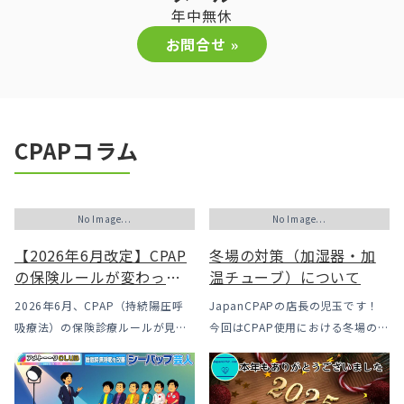
年中無休
お問合せ »
CPAPコラム
No Image...
No Image...
【2026年6月改定】CPAP
冬場の対策（加湿器・加
の保険ルールが変わった
温チューブ）について
｜CPAPが使えなくなるか
2026年6月、CPAP（持続陽圧呼
JapanCPAPの店長の児玉です！
も？変更のメリット・デ
吸療法）の保険診療ルールが見直
今回はCPAP使用における冬場のよ
メリットと「購入」とい
されました。治療を始めるハード
くあるトラブル「乾燥・寒さ・結
う選択肢
ルは下がった一方で、「続ける」
露」についてのお話をさせて頂き
ための条件はこれまでより厳しく
ます。 我々の拠点の北陸はCPAP