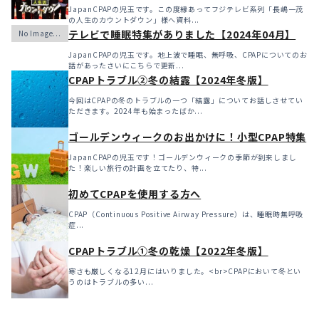
JapanCPAPの児玉です。この度縁あってフジテレビ系列「長嶋一茂
の人生のカウントダウン」様へ資料...
テレビで睡眠特集がありました【2024年04月】
JapanCPAPの児玉です。地上波で睡眠、無呼吸、CPAPについてのお
話があったさいにこちらで更新...
CPAPトラブル②冬の結露【2024年冬版】
今回はCPAPの冬のトラブルの一つ「結露」についてお話しさせてい
ただきます。2024年も始まったばか...
ゴールデンウィークのお出かけに！小型CPAP特集
JapanCPAPの児玉です！ゴールデンウィークの季節が到来しまし
た！楽しい旅行の計画を立てたり、特...
初めてCPAPを使用する方へ
CPAP（Continuous Positive Airway Pressure）は、睡眠時無呼吸
症...
CPAPトラブル①冬の乾燥【2022年冬版】
寒さも厳しくなる12月にはいりました。<br>CPAPにおいて冬とい
うのはトラブルの多い...