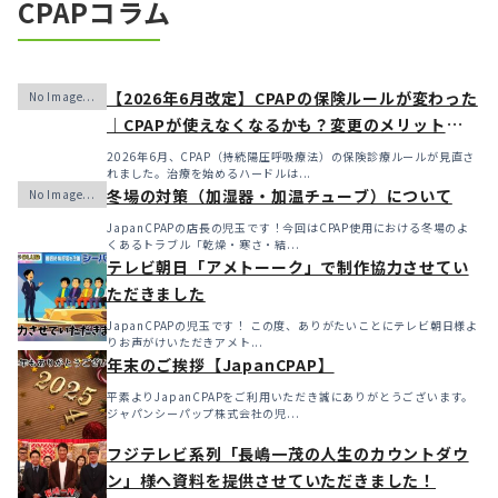
CPAPコラム
【2026年6月改定】CPAPの保険ルールが変わった
｜CPAPが使えなくなるかも？変更のメリット・デ
メリットと「購入」という選択肢
2026年6月、CPAP（持続陽圧呼吸療法）の保険診療ルールが見直さ
れました。治療を始めるハードルは...
冬場の対策（加湿器・加温チューブ）について
JapanCPAPの店長の児玉です！今回はCPAP使用における冬場のよ
くあるトラブル「乾燥・寒さ・結...
テレビ朝日「アメトーーク」で制作協力させてい
ただきました
JapanCPAPの児玉です！ この度、ありがたいことにテレビ朝日様よ
りお声がけいただきアメト...
年末のご挨拶【JapanCPAP】
平素よりJapanCPAPをご利用いただき誠にありがとうございます。
ジャパンシーパップ株式会社の児...
フジテレビ系列「長嶋一茂の人生のカウントダウ
ン」様へ資料を提供させていただきました！