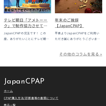
なっています。この記事では、何
使用時に「乾燥・寒さ・結露」が
がどう変わったのかを患者様の立
起こりやすい地域です、その […]
場で […]
テレビ朝日「アメトーー
年末のご挨拶
ク」で制作協力させてい
【JapanCPAP】
ただきました
JapanCPAPの児玉です！ この
平素よりJapanCPAPをご利用い
度、ありがたいことにテレビ朝日
ただき誠にありがとうございま
様よりお声がけいただきアメトー
す。 ジャパンシーパップ株式会社
ークCLUBで放送される「シーパッ
の児玉です。 本年は多くの方にご
その他のコラムを見る »
プ芸人」の制作協力、資料提供さ
利用いただき本当にありがとうご
せていただきました！ アメトーー
ざいました。利用者様にとってご
ク様は長い歴史があり、私も大
満足いただけるサービスを提供さ
[…]
せ […]
JapanCPAP
ホーム
CPAP購入方法/診断書等の書類について
商品一覧