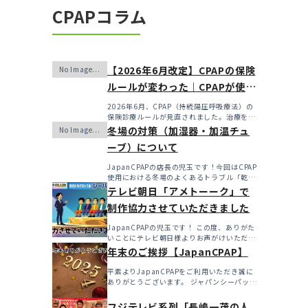
CPAPコラム
【2026年6月改定】CPAPの保険
ルールが変わった｜CPAPが使え
なくなるかも？変更のメリッ
2026年6月、CPAP（持続陽圧呼吸療法）の
保険診療ルールが見直されました。治療を始
ト・デメリットと「購入」とい
めるハードルは...
冬場の対策（加湿器・加温チュ
う選択肢
ーブ）について
JapanCPAPの店長の児玉です！今回はCPAP
使用における冬場のよくあるトラブル「乾
燥・寒さ・結...
テレビ朝日「アメトーーク」で
制作協力させていただきました
JapanCPAPの児玉です！ この度、ありがた
いことにテレビ朝日様よりお声がけいただき
アメト...
年末のご挨拶【JapanCPAP】
平素よりJapanCPAPをご利用いただき誠に
ありがとうございます。 ジャパンシーパップ
株式会社の児...
フジテレビ系列「長嶋一茂の人