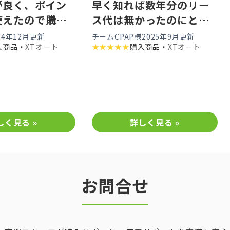
が良く、ポイン
早く知れば数年分のリー
使えたので購入
ス代は無かったのにと思
っちゃいます。
24年12月更新
チームCPAP様
2025年9月更新
入商品・
XTオート
★
★
★
★
★
購入商品・
XTオート
しく見る »
詳しく見る »
お問合せ