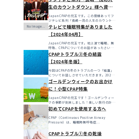
生のカウントダウン」様へ資料
を提供させていただきました！
JapanCPAPの児玉です。この度縁あってフ
ジテレビ系列「長嶋一茂の人生のカウントダ
ウン」様へ資料...
テレビで睡眠特集がありました
【2024年04月】
JapanCPAPの児玉です。地上波で睡眠、無
呼吸、CPAPについてのお話があったさいに
こちらで更新...
CPAPトラブル②冬の結露
【2024年冬版】
今回はCPAPの冬のトラブルの一つ「結露」
についてお話しさせていただきます。2024
年も始まったばか...
ゴールデンウィークのお出かけ
に！小型CPAP特集
JapanCPAPの児玉です！ゴールデンウィー
クの季節が到来しました！楽しい旅行の計画
を立てたり、特...
初めてCPAPを使用する方へ
CPAP（Continuous Positive Airway
Pressure）は、睡眠時無呼吸症...
CPAPトラブル①冬の乾燥