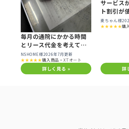
サービス
ト割引が
した
麦ちゃん様
20
★
★
★
★
★
購
毎月の通院にかかる時間
とリース代金を考えて購
入購した
NSHOME様
2026年7月更新
★
★
★
★
★
購入商品・
XTオート
詳しく見る »
詳