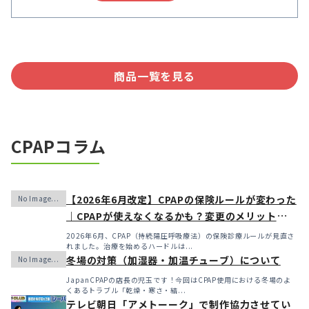
商品一覧を見る
CPAPコラム
【2026年6月改定】CPAPの保険ルールが変わった
｜CPAPが使えなくなるかも？変更のメリット・デ
メリットと「購入」という選択肢
2026年6月、CPAP（持続陽圧呼吸療法）の保険診療ルールが見直さ
れました。治療を始めるハードルは...
冬場の対策（加湿器・加温チューブ）について
JapanCPAPの店長の児玉です！今回はCPAP使用における冬場のよ
くあるトラブル「乾燥・寒さ・結...
テレビ朝日「アメトーーク」で制作協力させてい