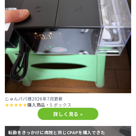
じゅんパパ様
2026年7月更新
★
★
★
★
★
購入商品・
S.ボックス
詳しく見る »
転勤をきっかけに病院と同じCPAPを購入できた