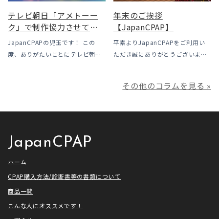
場で […]
テレビ朝日「アメトーー
年末のご挨拶
ク」で制作協力させてい
【JapanCPAP】
ただきました
JapanCPAPの児玉です！ この
平素よりJapanCPAPをご利用い
度、ありがたいことにテレビ朝日
ただき誠にありがとうございま
様よりお声がけいただきアメトー
す。 ジャパンシーパップ株式会社
ークCLUBで放送される「シーパッ
の児玉です。 本年は多くの方にご
その他のコラムを見る »
プ芸人」の制作協力、資料提供さ
利用いただき本当にありがとうご
せていただきました！ アメトーー
ざいました。利用者様にとってご
ク様は長い歴史があり、私も大
満足いただけるサービスを提供さ
[…]
せ […]
JapanCPAP
ホーム
CPAP購入方法/診断書等の書類について
商品一覧
こんな人にオススメです！