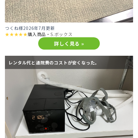
つくね様
2026年7月更新
★
★
★
★
★
購入商品・
S.ボックス
詳しく見る »
レンタル代と通院費のコストが安くなった。