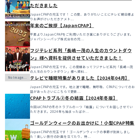
ただきました
JapanCPAPの児玉です！ この度、ありがたいことにテレビ朝日様よ
りお声がけいただきアメト...
年末のご挨拶【JapanCPAP】
平素よりJapanCPAPをご利用いただき誠にありがとうございます。
ジャパンシーパップ株式会社の児...
フジテレビ系列「長嶋一茂の人生のカウントダウ
ン」様へ資料を提供させていただきました！
JapanCPAPの児玉です。この度縁あってフジテレビ系列「長嶋一茂
の人生のカウントダウン」様へ資料...
テレビで睡眠特集がありました【2024年04月】
JapanCPAPの児玉です。地上波で睡眠、無呼吸、CPAPについてのお
話があったさいにこちらで更新...
CPAPトラブル②冬の結露【2024年冬版】
今回はCPAPの冬のトラブルの一つ「結露」についてお話しさせてい
ただきます。2024年も始まったばか...
ゴールデンウィークのお出かけに！小型CPAP特集
JapanCPAPの児玉です！ゴールデンウィークの季節が到来しまし
た！楽しい旅行の計画を立てたり、特...