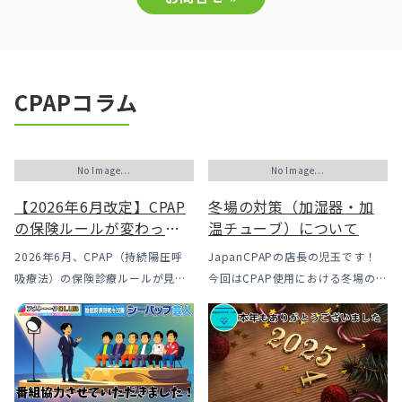
CPAPコラム
No Image...
No Image...
【2026年6月改定】CPAP
冬場の対策（加湿器・加
の保険ルールが変わった
温チューブ）について
｜CPAPが使えなくなるか
2026年6月、CPAP（持続陽圧呼
JapanCPAPの店長の児玉です！
も？変更のメリット・デ
吸療法）の保険診療ルールが見直
今回はCPAP使用における冬場のよ
メリットと「購入」とい
されました。治療を始めるハード
くあるトラブル「乾燥・寒さ・結
う選択肢
ルは下がった一方で、「続ける」
露」についてのお話をさせて頂き
ための条件はこれまでより厳しく
ます。 我々の拠点の北陸はCPAP
なっています。この記事では、何
使用時に「乾燥・寒さ・結露」が
がどう変わったのかを患者様の立
起こりやすい地域です、その […]