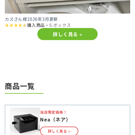
カズさん様
2026年3月更新
★
★
★
★
★
購入商品・
S.ボックス
詳しく見る »
商品一覧
当店限定価格！
Nea（ネア）
詳しく見る »