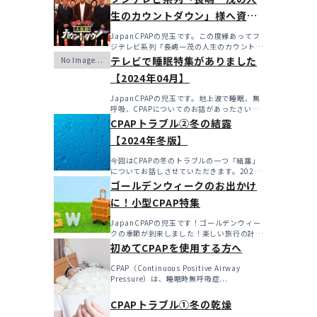
生のカウントダウン」様へ資料
を提供させていただきました！
JapanCPAPの児玉です。この度縁あってフ
ジテレビ系列「長嶋一茂の人生のカウントダ
ウン」様へ資料...
テレビで睡眠特集がありました
【2024年04月】
JapanCPAPの児玉です。地上波で睡眠、無
呼吸、CPAPについてのお話があったさいに
こちらで更新...
CPAPトラブル②冬の結露
【2024年冬版】
今回はCPAPの冬のトラブルの一つ「結露」
についてお話しさせていただきます。2024
年も始まったばか...
ゴールデンウィークのお出かけ
に！小型CPAP特集
JapanCPAPの児玉です！ゴールデンウィー
クの季節が到来しました！楽しい旅行の計画
を立てたり、特...
初めてCPAPを使用する方へ
CPAP（Continuous Positive Airway
Pressure）は、睡眠時無呼吸症...
CPAPトラブル①冬の乾燥