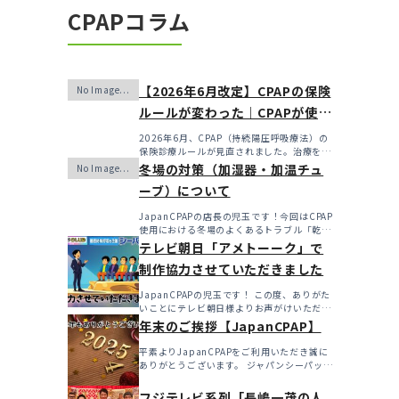
CPAPコラム
【2026年6月改定】CPAPの保険
ルールが変わった｜CPAPが使え
なくなるかも？変更のメリッ
2026年6月、CPAP（持続陽圧呼吸療法）の
保険診療ルールが見直されました。治療を始
ト・デメリットと「購入」とい
めるハードルは...
冬場の対策（加湿器・加温チュ
う選択肢
ーブ）について
JapanCPAPの店長の児玉です！今回はCPAP
使用における冬場のよくあるトラブル「乾
燥・寒さ・結...
テレビ朝日「アメトーーク」で
制作協力させていただきました
JapanCPAPの児玉です！ この度、ありがた
いことにテレビ朝日様よりお声がけいただき
アメト...
年末のご挨拶【JapanCPAP】
平素よりJapanCPAPをご利用いただき誠に
ありがとうございます。 ジャパンシーパップ
株式会社の児...
フジテレビ系列「長嶋一茂の人