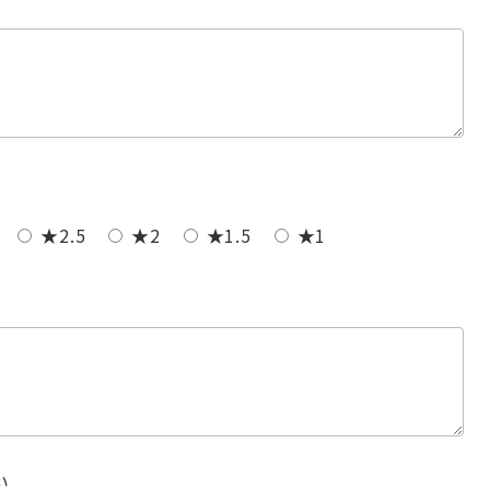
★2.5
★2
★1.5
★1
い
い