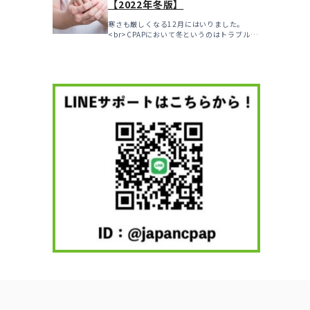
【2022年冬版】
寒さも厳しくなる12月にはいりました。
<br>CPAPにおいて冬というのはトラブルの
多い...