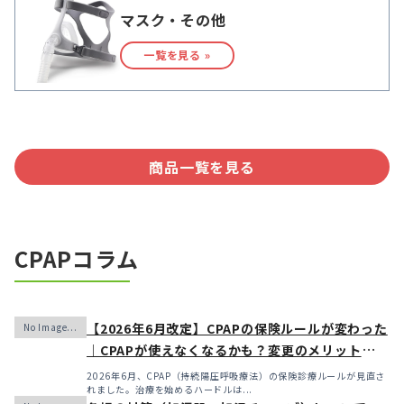
マスク・その他
一覧を見る »
商品一覧を見る
CPAPコラム
【2026年6月改定】CPAPの保険ルールが変わった
｜CPAPが使えなくなるかも？変更のメリット・デ
メリットと「購入」という選択肢
2026年6月、CPAP（持続陽圧呼吸療法）の保険診療ルールが見直さ
れました。治療を始めるハードルは...