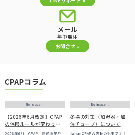
LINEサポート »
メール
年中無休
お問合せ »
CPAPコラム
No Image...
No Image...
【2026年6月改定】CPAP
冬場の対策（加湿器・加
の保険ルールが変わった
温チューブ）について
｜CPAPが使えなくなるか
2026年6月、CPAP（持続陽圧呼
JapanCPAPの店長の児玉です！