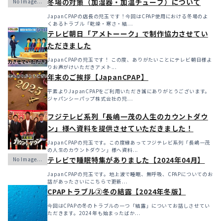
冬場の対策（加湿器・加温チューブ）について
JapanCPAPの店長の児玉です！今回はCPAP使用における冬場のよ
くあるトラブル「乾燥・寒さ・結...
テレビ朝日「アメトーーク」で制作協力させてい
ただきました
JapanCPAPの児玉です！ この度、ありがたいことにテレビ朝日様よ
りお声がけいただきアメト...
年末のご挨拶【JapanCPAP】
平素よりJapanCPAPをご利用いただき誠にありがとうございます。
ジャパンシーパップ株式会社の児...
フジテレビ系列「長嶋一茂の人生のカウントダウ
ン」様へ資料を提供させていただきました！
JapanCPAPの児玉です。この度縁あってフジテレビ系列「長嶋一茂
の人生のカウントダウン」様へ資料...
テレビで睡眠特集がありました【2024年04月】
JapanCPAPの児玉です。地上波で睡眠、無呼吸、CPAPについてのお
話があったさいにこちらで更新...
CPAPトラブル②冬の結露【2024年冬版】
今回はCPAPの冬のトラブルの一つ「結露」についてお話しさせてい
ただきます。2024年も始まったばか...