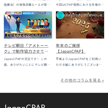
も？変更のメリット・デ
吸療法）の保険診療ルールが見直
今回はCPAP使用における冬場のよ
メリットと「購入」とい
されました。治療を始めるハード
くあるトラブル「乾燥・寒さ・結
う選択肢
ルは下がった一方で、「続ける」
露」についてのお話をさせて頂き
ための条件はこれまでより厳しく
ます。 我々の拠点の北陸はCPAP
なっています。この記事では、何
使用時に「乾燥・寒さ・結露」が
がどう変わったのかを患者様の立
起こりやすい地域です、その […]
場で […]
テレビ朝日「アメトーー
年末のご挨拶
ク」で制作協力させてい
【JapanCPAP】
ただきました
JapanCPAPの児玉です！ この
平素よりJapanCPAPをご利用い
度、ありがたいことにテレビ朝日
ただき誠にありがとうございま
様よりお声がけいただきアメトー
す。 ジャパンシーパップ株式会社
ークCLUBで放送される「シーパッ
の児玉です。 本年は多くの方にご
その他のコラムを見る »
プ芸人」の制作協力、資料提供さ
利用いただき本当にありがとうご
せていただきました！ アメトーー
ざいました。利用者様にとってご
ク様は長い歴史があり、私も大
満足いただけるサービスを提供さ
[…]
せ […]