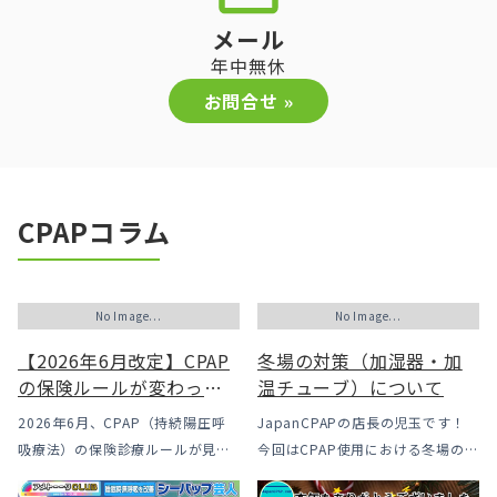
メール
年中無休
お問合せ »
CPAPコラム
No Image...
No Image...
【2026年6月改定】CPAP
冬場の対策（加湿器・加
の保険ルールが変わった
温チューブ）について
｜CPAPが使えなくなるか
2026年6月、CPAP（持続陽圧呼
JapanCPAPの店長の児玉です！
も？変更のメリット・デ
吸療法）の保険診療ルールが見直
今回はCPAP使用における冬場のよ
メリットと「購入」とい
されました。治療を始めるハード
くあるトラブル「乾燥・寒さ・結
う選択肢