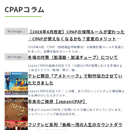
CPAPコラム
【2026年6月改定】CPAPの保険ルールが変わった
｜CPAPが使えなくなるかも？変更のメリット・デ
メリットと「購入」という選択肢
2026年6月、CPAP（持続陽圧呼吸療法）の保険診療ルールが見直さ
れました。治療を始めるハードルは...
冬場の対策（加湿器・加温チューブ）について
JapanCPAPの店長の児玉です！今回はCPAP使用における冬場のよ
くあるトラブル「乾燥・寒さ・結...
テレビ朝日「アメトーーク」で制作協力させてい
ただきました
JapanCPAPの児玉です！ この度、ありがたいことにテレビ朝日様よ
りお声がけいただきアメト...
年末のご挨拶【JapanCPAP】
平素よりJapanCPAPをご利用いただき誠にありがとうございます。
ジャパンシーパップ株式会社の児...
フジテレビ系列「長嶋一茂の人生のカウントダウ