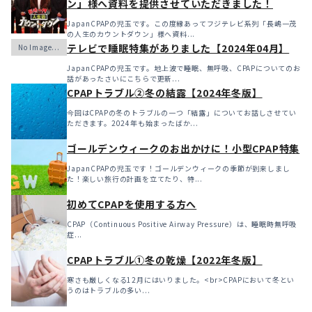
ン」様へ資料を提供させていただきました！
JapanCPAPの児玉です。この度縁あってフジテレビ系列「長嶋一茂
の人生のカウントダウン」様へ資料...
テレビで睡眠特集がありました【2024年04月】
JapanCPAPの児玉です。地上波で睡眠、無呼吸、CPAPについてのお
話があったさいにこちらで更新...
CPAPトラブル②冬の結露【2024年冬版】
今回はCPAPの冬のトラブルの一つ「結露」についてお話しさせてい
ただきます。2024年も始まったばか...
ゴールデンウィークのお出かけに！小型CPAP特集
JapanCPAPの児玉です！ゴールデンウィークの季節が到来しまし
た！楽しい旅行の計画を立てたり、特...
初めてCPAPを使用する方へ
CPAP（Continuous Positive Airway Pressure）は、睡眠時無呼吸
症...
CPAPトラブル①冬の乾燥【2022年冬版】
寒さも厳しくなる12月にはいりました。<br>CPAPにおいて冬とい
うのはトラブルの多い...