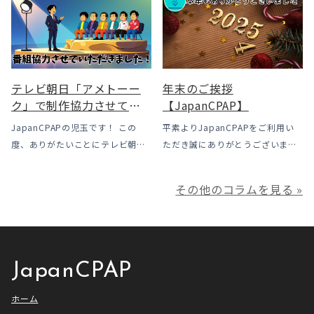
ルは下がった一方で、「続ける」
露」についてのお話をさせて頂き
ための条件はこれまでより厳しく
ます。 我々の拠点の北陸はCPAP
なっています。この記事では、何
使用時に「乾燥・寒さ・結露」が
がどう変わったのかを患者様の立
起こりやすい地域です、その […]
場で […]
テレビ朝日「アメトーー
年末のご挨拶
ク」で制作協力させてい
【JapanCPAP】
ただきました
JapanCPAPの児玉です！ この
平素よりJapanCPAPをご利用い
度、ありがたいことにテレビ朝日
ただき誠にありがとうございま
様よりお声がけいただきアメトー
す。 ジャパンシーパップ株式会社
ークCLUBで放送される「シーパッ
の児玉です。 本年は多くの方にご
その他のコラムを見る »
プ芸人」の制作協力、資料提供さ
利用いただき本当にありがとうご
せていただきました！ アメトーー
ざいました。利用者様にとってご
ク様は長い歴史があり、私も大
満足いただけるサービスを提供さ
[…]
せ […]
JapanCPAP
ホーム