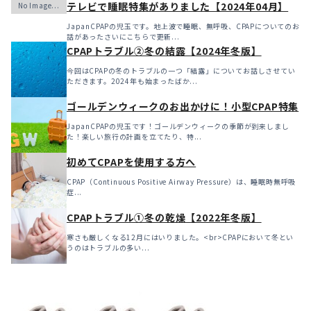
テレビで睡眠特集がありました【2024年04月】
JapanCPAPの児玉です。地上波で睡眠、無呼吸、CPAPについてのお
話があったさいにこちらで更新...
CPAPトラブル②冬の結露【2024年冬版】
今回はCPAPの冬のトラブルの一つ「結露」についてお話しさせてい
ただきます。2024年も始まったばか...
ゴールデンウィークのお出かけに！小型CPAP特集
JapanCPAPの児玉です！ゴールデンウィークの季節が到来しまし
た！楽しい旅行の計画を立てたり、特...
初めてCPAPを使用する方へ
CPAP（Continuous Positive Airway Pressure）は、睡眠時無呼吸
症...
CPAPトラブル①冬の乾燥【2022年冬版】
寒さも厳しくなる12月にはいりました。<br>CPAPにおいて冬とい
うのはトラブルの多い...