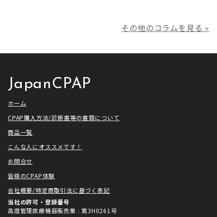
様よりお声がけいただきアメトー
す。 ジャパンシーパップ株式会社
ークCLUBで放送される「シーパッ
の児玉です。 本年は多くの方にご
その他のコラムを見る »
プ芸人」の制作協力、資料提供さ
利用いただき本当にありがとうご
せていただきました！ アメトーー
ざいました。利用者様にとってご
ク様は長い歴史があり、私も大
満足いただけるサービスを提供さ
[…]
せ […]
JapanCPAP
ホーム
CPAP購入方法/診断書等の書類について
商品一覧
こんな人にオススメです！
お問合せ
皆様のCPAP体験
会社概要/特定商取引法に基づく表記
当社の許可・登録番号
高度管理医療機器販売業 : 第3H0261号