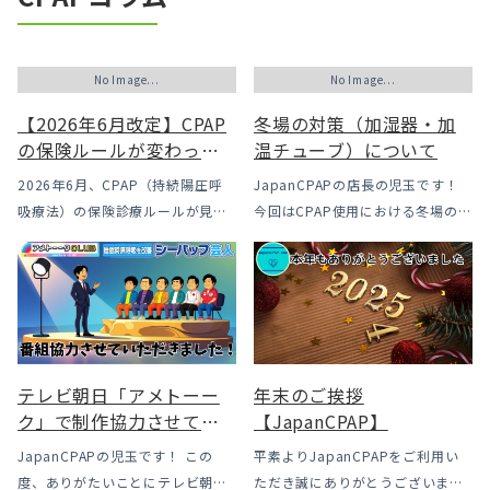
No Image...
No Image...
【2026年6月改定】CPAP
冬場の対策（加湿器・加
の保険ルールが変わった
温チューブ）について
｜CPAPが使えなくなるか
2026年6月、CPAP（持続陽圧呼
JapanCPAPの店長の児玉です！
も？変更のメリット・デ
吸療法）の保険診療ルールが見直
今回はCPAP使用における冬場のよ
メリットと「購入」とい
されました。治療を始めるハード
くあるトラブル「乾燥・寒さ・結
う選択肢
ルは下がった一方で、「続ける」
露」についてのお話をさせて頂き
ための条件はこれまでより厳しく
ます。 我々の拠点の北陸はCPAP
なっています。この記事では、何
使用時に「乾燥・寒さ・結露」が
がどう変わったのかを患者様の立
起こりやすい地域です、その […]
場で […]
テレビ朝日「アメトーー
年末のご挨拶
ク」で制作協力させてい
【JapanCPAP】
ただきました
JapanCPAPの児玉です！ この
平素よりJapanCPAPをご利用い
度、ありがたいことにテレビ朝日
ただき誠にありがとうございま