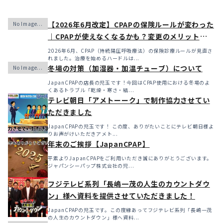
【2026年6月改定】CPAPの保険ルールが変わった
｜CPAPが使えなくなるかも？変更のメリット・デ
メリットと「購入」という選択肢
2026年6月、CPAP（持続陽圧呼吸療法）の保険診療ルールが見直さ
れました。治療を始めるハードルは...
冬場の対策（加湿器・加温チューブ）について
JapanCPAPの店長の児玉です！今回はCPAP使用における冬場のよ
くあるトラブル「乾燥・寒さ・結...
テレビ朝日「アメトーーク」で制作協力させてい
ただきました
JapanCPAPの児玉です！ この度、ありがたいことにテレビ朝日様よ
りお声がけいただきアメト...
年末のご挨拶【JapanCPAP】
平素よりJapanCPAPをご利用いただき誠にありがとうございます。
ジャパンシーパップ株式会社の児...
フジテレビ系列「長嶋一茂の人生のカウントダウ
ン」様へ資料を提供させていただきました！
JapanCPAPの児玉です。この度縁あってフジテレビ系列「長嶋一茂
の人生のカウントダウン」様へ資料...