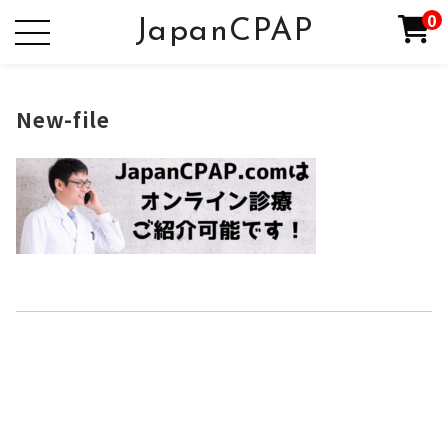
0
JapanCPAP
New-file