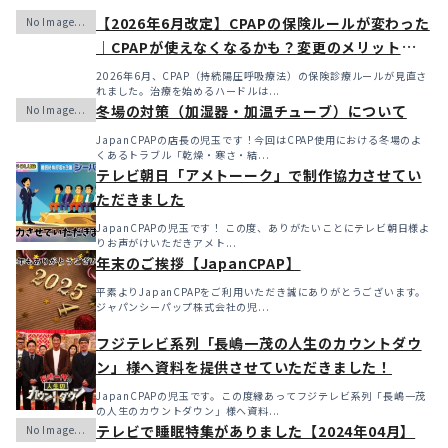
【2026年6月改定】CPAPの保険ルールが変わった
｜CPAPが使えなくなるかも？変更のメリット・デ
メリットと「購入」という選択肢
2026年6月、CPAP（持続陽圧呼吸療法）の保険診療ルールが見直さ
れました。治療を始めるハードルは...
冬場の対策（加湿器・加温チューブ）について
JapanCPAPの店長の児玉です！今回はCPAP使用における冬場のよ
くあるトラブル「乾燥・寒さ・結...
テレビ朝日「アメトーーク」で制作協力させてい
ただきました
JapanCPAPの児玉です！ この度、ありがたいことにテレビ朝日様よ
りお声がけいただきアメト...
年末のご挨拶【JapanCPAP】
平素よりJapanCPAPをご利用いただき誠にありがとうございます。
ジャパンシーパップ株式会社の児...
フジテレビ系列「長嶋一茂の人生のカウントダウ
ン」様へ資料を提供させていただきました！
JapanCPAPの児玉です。この度縁あってフジテレビ系列「長嶋一茂
の人生のカウントダウン」様へ資料...
テレビで睡眠特集がありました【2024年04月】