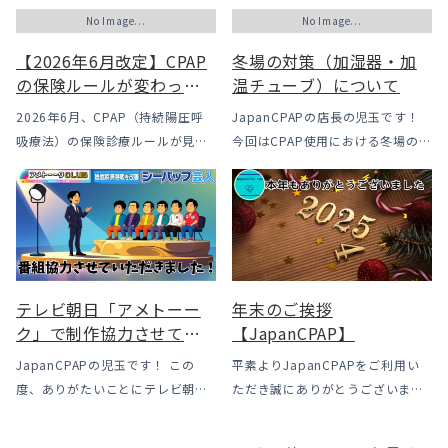
No Image...
No Image...
【2026年6月改定】CPAP
冬場の対策（加湿器・加
の保険ルールが変わった
温チューブ）について
｜CPAPが使えなくなるか
2026年6月、CPAP（持続陽圧呼
JapanCPAPの店長の児玉です！
も？変更のメリット・デ
吸療法）の保険診療ルールが見直
今回はCPAP使用における冬場のよ
メリットと「購入」とい
されました。治療を始めるハード
くあるトラブル「乾燥・寒さ・結
う選択肢
ルは下がった一方で、「続ける」
露」についてのお話をさせて頂き
ための条件はこれまでより厳しく
ます。 我々の拠点の北陸はCPAP
なっています。この記事では、何
使用時に「乾燥・寒さ・結露」が
がどう変わったのかを患者様の立
起こりやすい地域です、その […]
場で […]
テレビ朝日「アメトーー
年末のご挨拶
ク」で制作協力させてい
【JapanCPAP】
ただきました
JapanCPAPの児玉です！ この
平素よりJapanCPAPをご利用い
度、ありがたいことにテレビ朝日
ただき誠にありがとうございま
様よりお声がけいただきアメトー
す。 ジャパンシーパップ株式会社
ークCLUBで放送される「シーパッ
の児玉です。 本年は多くの方にご