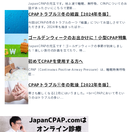
JapanCPAPの児玉です。地上波で睡眠、無呼吸、CPAPについてのお
話があったさいにこちらで更新...
CPAPトラブル②冬の結露【2024年冬版】
今回はCPAPの冬のトラブルの一つ「結露」についてお話しさせてい
ただきます。2024年も始まったばか...
ゴールデンウィークのお出かけに！小型CPAP特集
JapanCPAPの児玉です！ゴールデンウィークの季節が到来しまし
た！楽しい旅行の計画を立てたり、特...
初めてCPAPを使用する方へ
CPAP（Continuous Positive Airway Pressure）は、睡眠時無呼吸
症...
CPAPトラブル①冬の乾燥【2022年冬版】
寒さも厳しくなる12月にはいりました。<br>CPAPにおいて冬とい
うのはトラブルの多い...