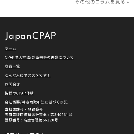
その他のコラムを見る »
プ芸人」の制作協力、資料提供さ
利用いただき本当にありがとうご
せていただきました！ アメトーー
ざいました。利用者様にとってご
ク様は長い歴史があり、私も大
満足いただけるサービスを提供さ
[…]
せ […]
JapanCPAP
ホーム
CPAP購入方法/診断書等の書類について
商品一覧
こんな人にオススメです！
お問合せ
皆様のCPAP体験
会社概要/特定商取引法に基づく表記
当社の許可・登録番号
高度管理医療機器販売業 : 第3H0261号
登録番号 : 高度管理第56120号