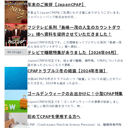
年末のご挨拶【JapanCPAP】
平素よりJapanCPAPをご利用いただき誠にありがとうございます。
ジャパンシーパップ株式会社の児...
フジテレビ系列「長嶋一茂の人生のカウントダウ
ン」様へ資料を提供させていただきました！
JapanCPAPの児玉です。この度縁あってフジテレビ系列「長嶋一茂
の人生のカウントダウン」様へ資料...
テレビで睡眠特集がありました【2024年04月】
JapanCPAPの児玉です。地上波で睡眠、無呼吸、CPAPについてのお
話があったさいにこちらで更新...
CPAPトラブル②冬の結露【2024年冬版】
今回はCPAPの冬のトラブルの一つ「結露」についてお話しさせてい
ただきます。2024年も始まったばか...
ゴールデンウィークのお出かけに！小型CPAP特集
JapanCPAPの児玉です！ゴールデンウィークの季節が到来しまし
た！楽しい旅行の計画を立てたり、特...
初めてCPAPを使用する方へ
CPAP（Continuous Positive Airway Pressure）は、睡眠時無呼吸