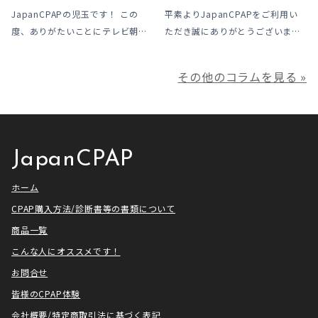
ただきました
JapanCPAPの児玉です！ この
平素よりJapanCPAPをご利用い
度、ありがたいことにテレビ朝日
ただき誠にありがとうございま
様よりお声がけいただきアメトー
す。 ジャパンシーパップ株式会社
ークCLUBで放送される「シーパッ
の児玉です。 本年は多くの方にご
その他のコラムを見る »
プ芸人」の制作協力、資料提供さ
利用いただき本当にありがとうご
せていただきました！ アメトーー
ざいました。利用者様にとってご
ク様は長い歴史があり、私も大
満足いただけるサービスを提供さ
[…]
せ […]
JapanCPAP
ホーム
CPAP購入方法/診断書等の書類について
商品一覧
こんな人にオススメです！
お問合せ
皆様のCPAP体験
会社概要/特定商取引法に基づく表記