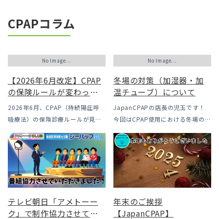
CPAPコラム
No Image...
No Image...
【2026年6月改定】CPAP
冬場の対策（加湿器・加
の保険ルールが変わった
温チューブ）について
｜CPAPが使えなくなるか
2026年6月、CPAP（持続陽圧呼
JapanCPAPの店長の児玉です！
も？変更のメリット・デ
吸療法）の保険診療ルールが見直
今回はCPAP使用における冬場のよ
メリットと「購入」とい
されました。治療を始めるハード
くあるトラブル「乾燥・寒さ・結
う選択肢
ルは下がった一方で、「続ける」
露」についてのお話をさせて頂き
ための条件はこれまでより厳しく
ます。 我々の拠点の北陸はCPAP
なっています。この記事では、何
使用時に「乾燥・寒さ・結露」が
がどう変わったのかを患者様の立
起こりやすい地域です、その […]
場で […]
テレビ朝日「アメトーー
年末のご挨拶
ク」で制作協力させてい
【JapanCPAP】