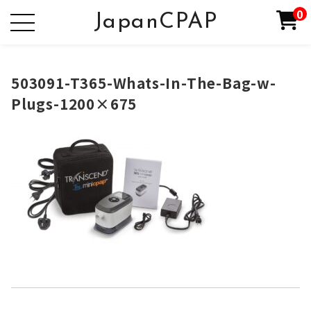
0
JapanCPAP
503091-T365-Whats-In-The-Bag-w-
Plugs-1200×675