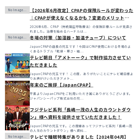
【2026年6月改定】CPAPの保険ルールが変わった
｜CPAPが使えなくなるかも？変更のメリット・デ
メリットと「購入」という選択肢
2026年6月、CPAP（持続陽圧呼吸療法）の保険診療ルールが見直さ
れました。治療を始めるハードルは...
冬場の対策（加湿器・加温チューブ）について
JapanCPAPの店長の児玉です！今回はCPAP使用における冬場のよ
くあるトラブル「乾燥・寒さ・結...
テレビ朝日「アメトーーク」で制作協力させてい
ただきました
JapanCPAPの児玉です！ この度、ありがたいことにテレビ朝日様よ
りお声がけいただきアメト...
年末のご挨拶【JapanCPAP】
平素よりJapanCPAPをご利用いただき誠にありがとうございます。
ジャパンシーパップ株式会社の児...
フジテレビ系列「長嶋一茂の人生のカウントダウ
ン」様へ資料を提供させていただきました！
JapanCPAPの児玉です。この度縁あってフジテレビ系列「長嶋一茂
の人生のカウントダウン」様へ資料...
テレビで睡眠特集がありました【2024年04月】