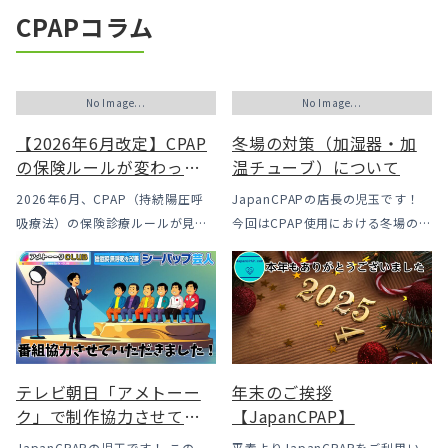
CPAPコラム
No Image...
No Image...
【2026年6月改定】CPAP
冬場の対策（加湿器・加
の保険ルールが変わった
温チューブ）について
｜CPAPが使えなくなるか
2026年6月、CPAP（持続陽圧呼
JapanCPAPの店長の児玉です！
も？変更のメリット・デ
吸療法）の保険診療ルールが見直
今回はCPAP使用における冬場のよ
メリットと「購入」とい
されました。治療を始めるハード
くあるトラブル「乾燥・寒さ・結
う選択肢
ルは下がった一方で、「続ける」
露」についてのお話をさせて頂き
ための条件はこれまでより厳しく
ます。 我々の拠点の北陸はCPAP
なっています。この記事では、何
使用時に「乾燥・寒さ・結露」が
がどう変わったのかを患者様の立
起こりやすい地域です、その […]
場で […]
テレビ朝日「アメトーー
年末のご挨拶
ク」で制作協力させてい
【JapanCPAP】
ただきました
JapanCPAPの児玉です！ この
平素よりJapanCPAPをご利用い