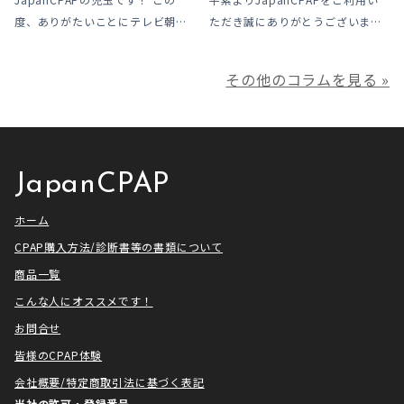
度、ありがたいことにテレビ朝日
ただき誠にありがとうございま
様よりお声がけいただきアメトー
す。 ジャパンシーパップ株式会社
ークCLUBで放送される「シーパッ
の児玉です。 本年は多くの方にご
その他のコラムを見る »
プ芸人」の制作協力、資料提供さ
利用いただき本当にありがとうご
せていただきました！ アメトーー
ざいました。利用者様にとってご
ク様は長い歴史があり、私も大
満足いただけるサービスを提供さ
[…]
せ […]
JapanCPAP
ホーム
CPAP購入方法/診断書等の書類について
商品一覧
こんな人にオススメです！
お問合せ
皆様のCPAP体験
会社概要/特定商取引法に基づく表記
当社の許可・登録番号