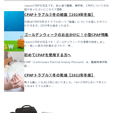
JapanCPAPの児玉です。地上波で睡眠、無呼吸、CPAPについてのお
話があったさいにこちらで更新...
CPAPトラブル②冬の結露【2024年冬版】
今回はCPAPの冬のトラブルの一つ「結露」についてお話しさせてい
ただきます。2024年も始まったばか...
ゴールデンウィークのお出かけに！小型CPAP特集
JapanCPAPの児玉です！ゴールデンウィークの季節が到来しまし
た！楽しい旅行の計画を立てたり、特...
初めてCPAPを使用する方へ
CPAP（Continuous Positive Airway Pressure）は、睡眠時無呼吸
症...
CPAPトラブル①冬の乾燥【2022年冬版】
寒さも厳しくなる12月にはいりました。<br>CPAPにおいて冬とい
うのはトラブルの多い...