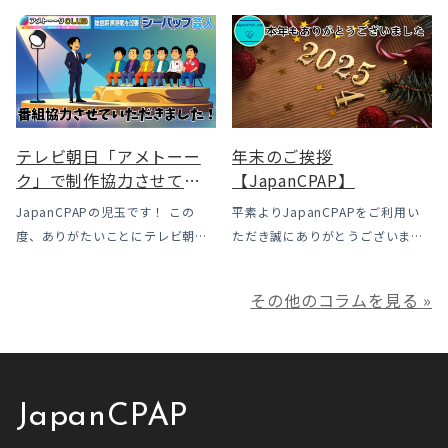
メリットと「購入」とい
されました。治療を始めるハード
くあるトラブル「乾燥・寒さ・結
う選択肢
ルは下がった一方で、「続ける」
露」についてのお話をさせて頂き
ための条件はこれまでより厳しく
ます。 我々の拠点の北陸はCPAP
なっています。この記事では、何
使用時に「乾燥・寒さ・結露」が
がどう変わったのかを患者様の立
起こりやすい地域です、その […]
場で […]
テレビ朝日「アメトーー
年末のご挨拶
ク」で制作協力させてい
【JapanCPAP】
ただきました
JapanCPAPの児玉です！ この
平素よりJapanCPAPをご利用い
度、ありがたいことにテレビ朝日
ただき誠にありがとうございま
様よりお声がけいただきアメトー
す。 ジャパンシーパップ株式会社
ークCLUBで放送される「シーパッ
の児玉です。 本年は多くの方にご
その他のコラムを見る »
プ芸人」の制作協力、資料提供さ
利用いただき本当にありがとうご
せていただきました！ アメトーー
ざいました。利用者様にとってご
ク様は長い歴史があり、私も大
満足いただけるサービスを提供さ
[…]
せ […]
JapanCPAP