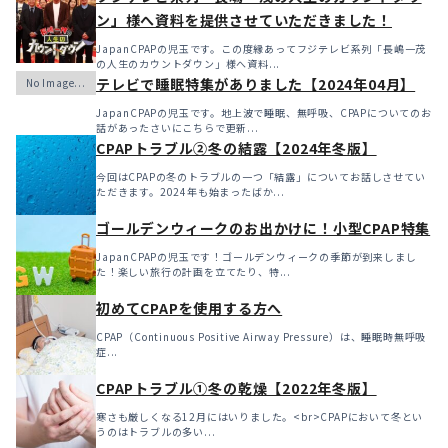
ン」様へ資料を提供させていただきました！
JapanCPAPの児玉です。この度縁あってフジテレビ系列「長嶋一茂
の人生のカウントダウン」様へ資料...
テレビで睡眠特集がありました【2024年04月】
JapanCPAPの児玉です。地上波で睡眠、無呼吸、CPAPについてのお
話があったさいにこちらで更新...
CPAPトラブル②冬の結露【2024年冬版】
今回はCPAPの冬のトラブルの一つ「結露」についてお話しさせてい
ただきます。2024年も始まったばか...
ゴールデンウィークのお出かけに！小型CPAP特集
JapanCPAPの児玉です！ゴールデンウィークの季節が到来しまし
た！楽しい旅行の計画を立てたり、特...
初めてCPAPを使用する方へ
CPAP（Continuous Positive Airway Pressure）は、睡眠時無呼吸
症...
CPAPトラブル①冬の乾燥【2022年冬版】
寒さも厳しくなる12月にはいりました。<br>CPAPにおいて冬とい
うのはトラブルの多い...