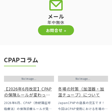
メール
年中無休
お問合せ »
CPAPコラム
No Image...
No Image...
【2026年6月改定】CPAP
冬場の対策（加湿器・加
の保険ルールが変わった
温チューブ）について
｜CPAPが使えなくなるか
2026年6月、CPAP（持続陽圧呼
JapanCPAPの店長の児玉です！
も？変更のメリット・デ
吸療法）の保険診療ルールが見直
今回はCPAP使用における冬場のよ