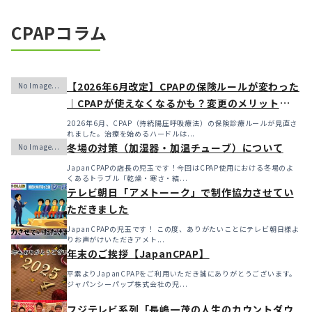
CPAPコラム
【2026年6月改定】CPAPの保険ルールが変わった
｜CPAPが使えなくなるかも？変更のメリット・デ
メリットと「購入」という選択肢
2026年6月、CPAP（持続陽圧呼吸療法）の保険診療ルールが見直さ
れました。治療を始めるハードルは...
冬場の対策（加湿器・加温チューブ）について
JapanCPAPの店長の児玉です！今回はCPAP使用における冬場のよ
くあるトラブル「乾燥・寒さ・結...
テレビ朝日「アメトーーク」で制作協力させてい
ただきました
JapanCPAPの児玉です！ この度、ありがたいことにテレビ朝日様よ
りお声がけいただきアメト...
年末のご挨拶【JapanCPAP】
平素よりJapanCPAPをご利用いただき誠にありがとうございます。
ジャパンシーパップ株式会社の児...
フジテレビ系列「長嶋一茂の人生のカウントダウ