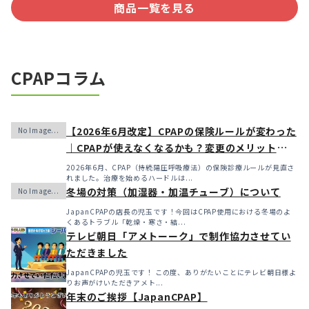
商品一覧を見る
CPAPコラム
【2026年6月改定】CPAPの保険ルールが変わった
｜CPAPが使えなくなるかも？変更のメリット・デ
メリットと「購入」という選択肢
2026年6月、CPAP（持続陽圧呼吸療法）の保険診療ルールが見直さ
れました。治療を始めるハードルは...
冬場の対策（加湿器・加温チューブ）について
JapanCPAPの店長の児玉です！今回はCPAP使用における冬場のよ
くあるトラブル「乾燥・寒さ・結...
テレビ朝日「アメトーーク」で制作協力させてい
ただきました
JapanCPAPの児玉です！ この度、ありがたいことにテレビ朝日様よ
りお声がけいただきアメト...
年末のご挨拶【JapanCPAP】