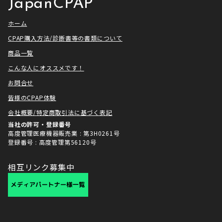
JapanCPAP
ホーム
CPAP購入方法/診断書等の書類について
商品一覧
こんな人にオススメです！
お問合せ
皆様のCPAP体験
会社概要/特定商取引法に基づく表記
当社の許可・登録番号
高度管理医療機器販売業 : 第3H0261号
登録番号 : 高度管理第56120号
相互リンク募集中