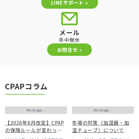
LINEサポート »
メール
年中無休
お問合せ »
CPAPコラム
No Image...
No Image...
【2026年6月改定】CPAP
冬場の対策（加湿器・加
の保険ルールが変わった
温チューブ）について
｜CPAPが使えなくなるか