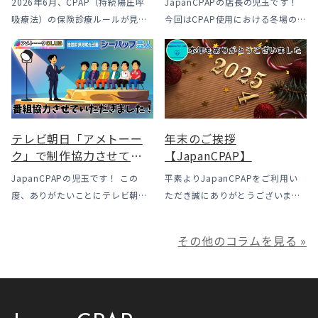
2026年6月、CPAP（持続陽圧呼
JapanCPAPの店長の児玉です！
も？変更のメリット・デ
吸療法）の保険診療ルールが見直
今回はCPAP使用における冬場のよ
メリットと「購入」とい
されました。治療を始めるハード
くあるトラブル「乾燥・寒さ・結
う選択肢
ルは下がった一方で、「続ける」
露」についてのお話をさせて頂き
ための条件はこれまでより厳しく
ます。 我々の拠点の北陸はCPAP
なっています。この記事では、何
使用時に「乾燥・寒さ・結露」が
がどう変わったのかを患者様の立
起こりやすい地域です、その […]
場で […]
テレビ朝日「アメトーー
年末のご挨拶
ク」で制作協力させてい
【JapanCPAP】
ただきました
JapanCPAPの児玉です！ この
平素よりJapanCPAPをご利用い
度、ありがたいことにテレビ朝日
ただき誠にありがとうございま
様よりお声がけいただきアメトー
す。 ジャパンシーパップ株式会社
ークCLUBで放送される「シーパッ
の児玉です。 本年は多くの方にご
その他のコラムを見る »
プ芸人」の制作協力、資料提供さ
利用いただき本当にありがとうご
せていただきました！ アメトーー
ざいました。利用者様にとってご
ク様は長い歴史があり、私も大
満足いただけるサービスを提供さ
[…]
せ […]