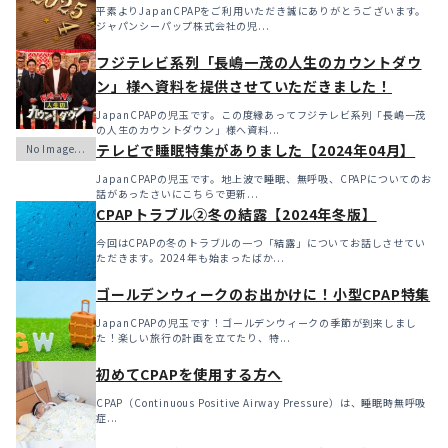
平素よりJapanCPAPをご利用いただき誠にありがとうございます。
ジャパンシーパップ株式会社の児...
フジテレビ系列「長嶋一茂の人生のカウントダウ
ン」様へ資料を提供させていただきました！
JapanCPAPの児玉です。この度縁あってフジテレビ系列「長嶋一茂
の人生のカウントダウン」様へ資料...
テレビで睡眠特集がありました【2024年04月】
JapanCPAPの児玉です。地上波で睡眠、無呼吸、CPAPについてのお
話があったさいにこちらで更新...
CPAPトラブル②冬の結露【2024年冬版】
今回はCPAPの冬のトラブルの一つ「結露」についてお話しさせてい
ただきます。2024年も始まったばか...
ゴールデンウィークのお出かけに！小型CPAP特集
JapanCPAPの児玉です！ゴールデンウィークの季節が到来しまし
た！楽しい旅行の計画を立てたり、特...
初めてCPAPを使用する方へ
CPAP（Continuous Positive Airway Pressure）は、睡眠時無呼吸
症...