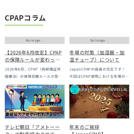
CPAPコラム
No Image...
No Image...
【2026年6月改定】CPAP
冬場の対策（加湿器・加
の保険ルールが変わった
温チューブ）について
｜CPAPが使えなくなるか
2026年6月、CPAP（持続陽圧呼
JapanCPAPの店長の児玉です！
も？変更のメリット・デ
吸療法）の保険診療ルールが見直
今回はCPAP使用における冬場のよ
メリットと「購入」とい
されました。治療を始めるハード
くあるトラブル「乾燥・寒さ・結
う選択肢
ルは下がった一方で、「続ける」
露」についてのお話をさせて頂き
ための条件はこれまでより厳しく
ます。 我々の拠点の北陸はCPAP
なっています。この記事では、何
使用時に「乾燥・寒さ・結露」が
がどう変わったのかを患者様の立
起こりやすい地域です、その […]
場で […]
テレビ朝日「アメトーー
年末のご挨拶
ク」で制作協力させてい
【JapanCPAP】