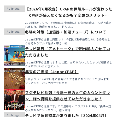
【2026年6月改定】CPAPの保険ルールが変わった
｜CPAPが使えなくなるかも？変更のメリット・デ
メリットと「購入」という選択肢
2026年6月、CPAP（持続陽圧呼吸療法）の保険診療ルールが見直さ
れました。治療を始めるハードルは...
冬場の対策（加湿器・加温チューブ）について
JapanCPAPの店長の児玉です！今回はCPAP使用における冬場のよ
くあるトラブル「乾燥・寒さ・結...
テレビ朝日「アメトーーク」で制作協力させてい
ただきました
JapanCPAPの児玉です！ この度、ありがたいことにテレビ朝日様よ
りお声がけいただきアメト...
年末のご挨拶【JapanCPAP】
平素よりJapanCPAPをご利用いただき誠にありがとうございます。
ジャパンシーパップ株式会社の児...
フジテレビ系列「長嶋一茂の人生のカウントダウ
ン」様へ資料を提供させていただきました！
JapanCPAPの児玉です。この度縁あってフジテレビ系列「長嶋一茂
の人生のカウントダウン」様へ資料...
テレビで睡眠特集がありました【2024年04月】