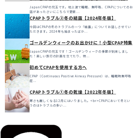
JapanCPAPの児玉です。地上波で睡眠、無呼吸、CPAPについてのお
話があったさいにこちらで更新...
CPAPトラブル②冬の結露【2024年冬版】
今回はCPAPの冬のトラブルの一つ「結露」についてお話しさせてい
ただきます。2024年も始まったばか...
ゴールデンウィークのお出かけに！小型CPAP特集
JapanCPAPの児玉です！ゴールデンウィークの季節が到来しまし
た！楽しい旅行の計画を立てたり、特...
初めてCPAPを使用する方へ
CPAP（Continuous Positive Airway Pressure）は、睡眠時無呼吸
症...
CPAPトラブル①冬の乾燥【2022年冬版】
寒さも厳しくなる12月にはいりました。<br>CPAPにおいて冬とい
うのはトラブルの多い...