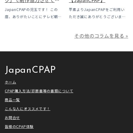
ただきました
JapanCPAPの児玉です！ この
平素よりJapanCPAPをご利用い
度、ありがたいことにテレビ朝日
ただき誠にありがとうございま
様よりお声がけいただきアメトー
す。 ジャパンシーパップ株式会社
ークCLUBで放送される「シーパッ
の児玉です。 本年は多くの方にご
その他のコラムを見る »
プ芸人」の制作協力、資料提供さ
利用いただき本当にありがとうご
せていただきました！ アメトーー
ざいました。利用者様にとってご
ク様は長い歴史があり、私も大
満足いただけるサービスを提供さ
[…]
せ […]
JapanCPAP
ホーム
CPAP購入方法/診断書等の書類について
商品一覧
こんな人にオススメです！
お問合せ
皆様のCPAP体験