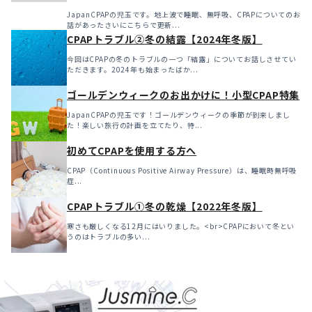
JapanCPAPの児玉です。地上波で睡眠、無呼吸、CPAPについてのお
話があったさいにこちらで更新...
CPAPトラブル②冬の結露【2024年冬版】
今回はCPAPの冬のトラブルの一つ「結露」についてお話しさせてい
ただきます。2024年も始まったばか...
ゴールデンウィークのお出かけに！小型CPAP特集
JapanCPAPの児玉です！ゴールデンウィークの季節が到来しまし
た！楽しい旅行の計画を立てたり、特...
初めてCPAPを使用する方へ
CPAP（Continuous Positive Airway Pressure）は、睡眠時無呼吸
症...
CPAPトラブル①冬の乾燥【2022年冬版】
寒さも厳しくなる12月にはいりました。<br>CPAPにおいて冬とい
うのはトラブルの多い...