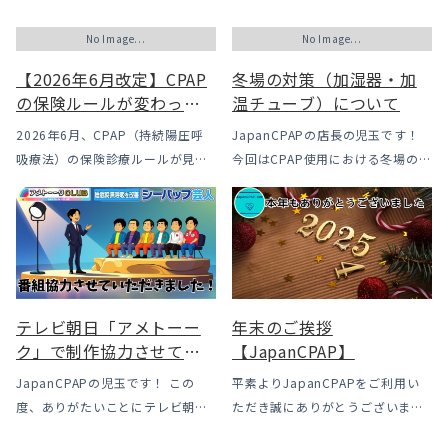
No Image...
No Image...
【2026年6月改定】CPAP
冬場の対策（加湿器・加
の保険ルールが変わった
温チューブ）について
｜CPAPが使えなくなるか
2026年6月、CPAP（持続陽圧呼
JapanCPAPの店長の児玉です！
も？変更のメリット・デ
吸療法）の保険診療ルールが見直
今回はCPAP使用における冬場のよ
メリットと「購入」とい
されました。治療を始めるハード
くあるトラブル「乾燥・寒さ・結
う選択肢
ルは下がった一方で、「続ける」
露」についてのお話をさせて頂き
ための条件はこれまでより厳しく
ます。 我々の拠点の北陸はCPAP
なっています。この記事では、何
使用時に「乾燥・寒さ・結露」が
がどう変わったのかを患者様の立
起こりやすい地域です、その […]
場で […]
テレビ朝日「アメトーー
年末のご挨拶
ク」で制作協力させてい
【JapanCPAP】
ただきました
JapanCPAPの児玉です！ この
平素よりJapanCPAPをご利用い
度、ありがたいことにテレビ朝日
ただき誠にありがとうございま
様よりお声がけいただきアメトー
す。 ジャパンシーパップ株式会社