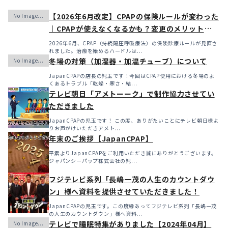
【2026年6月改定】CPAPの保険ルールが変わった
｜CPAPが使えなくなるかも？変更のメリット・デ
メリットと「購入」という選択肢
2026年6月、CPAP（持続陽圧呼吸療法）の保険診療ルールが見直さ
れました。治療を始めるハードルは...
冬場の対策（加湿器・加温チューブ）について
JapanCPAPの店長の児玉です！今回はCPAP使用における冬場のよ
くあるトラブル「乾燥・寒さ・結...
テレビ朝日「アメトーーク」で制作協力させてい
ただきました
JapanCPAPの児玉です！ この度、ありがたいことにテレビ朝日様よ
りお声がけいただきアメト...
年末のご挨拶【JapanCPAP】
平素よりJapanCPAPをご利用いただき誠にありがとうございます。
ジャパンシーパップ株式会社の児...
フジテレビ系列「長嶋一茂の人生のカウントダウ
ン」様へ資料を提供させていただきました！
JapanCPAPの児玉です。この度縁あってフジテレビ系列「長嶋一茂
の人生のカウントダウン」様へ資料...
テレビで睡眠特集がありました【2024年04月】