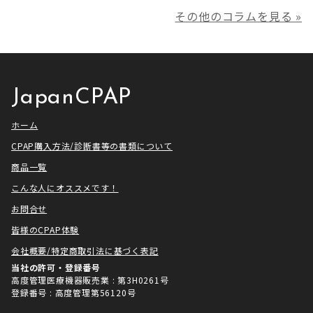
ークCLUBで放送される「シーパッ
の児玉です。 本年は多くの方にご
その他のコラムを見る »
プ芸人」の制作協力、資料提供さ
利用いただき本当にありがとうご
せていただきました！ アメトーー
ざいました。利用者様にとってご
ク様は長い歴史があり、私も大
満足いただけるサービスを提供さ
[…]
せ […]
JapanCPAP
ホーム
CPAP購入方法/診断書等の書類について
商品一覧
こんな人にオススメです！
お問合せ
皆様のCPAP体験
会社概要/特定商取引法に基づく表記
当社の許可・登録番号
高度管理医療機器販売業 : 第3H0261号
登録番号 : 高度管理第56120号