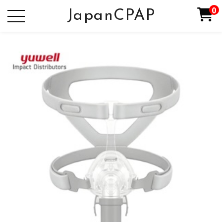
0
JapanCPAP