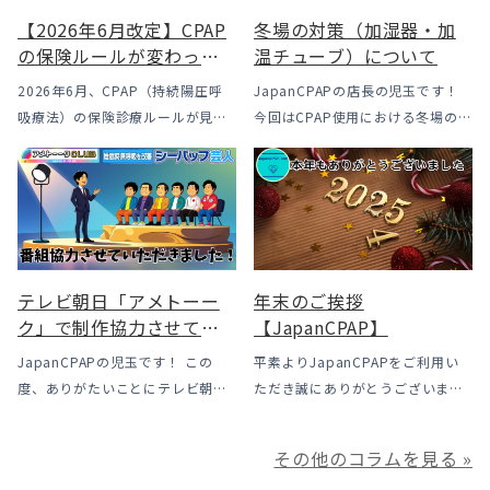
【2026年6月改定】CPAP
冬場の対策（加湿器・加
の保険ルールが変わった
温チューブ）について
｜CPAPが使えなくなるか
2026年6月、CPAP（持続陽圧呼
JapanCPAPの店長の児玉です！
も？変更のメリット・デ
吸療法）の保険診療ルールが見直
今回はCPAP使用における冬場のよ
メリットと「購入」とい
されました。治療を始めるハード
くあるトラブル「乾燥・寒さ・結
う選択肢
ルは下がった一方で、「続ける」
露」についてのお話をさせて頂き
ための条件はこれまでより厳しく
ます。 我々の拠点の北陸はCPAP
なっています。この記事では、何
使用時に「乾燥・寒さ・結露」が
がどう変わったのかを患者様の立
起こりやすい地域です、その […]
場で […]
テレビ朝日「アメトーー
年末のご挨拶
ク」で制作協力させてい
【JapanCPAP】
ただきました
JapanCPAPの児玉です！ この
平素よりJapanCPAPをご利用い
度、ありがたいことにテレビ朝日
ただき誠にありがとうございま
様よりお声がけいただきアメトー
す。 ジャパンシーパップ株式会社
ークCLUBで放送される「シーパッ
の児玉です。 本年は多くの方にご
その他のコラムを見る »
プ芸人」の制作協力、資料提供さ
利用いただき本当にありがとうご