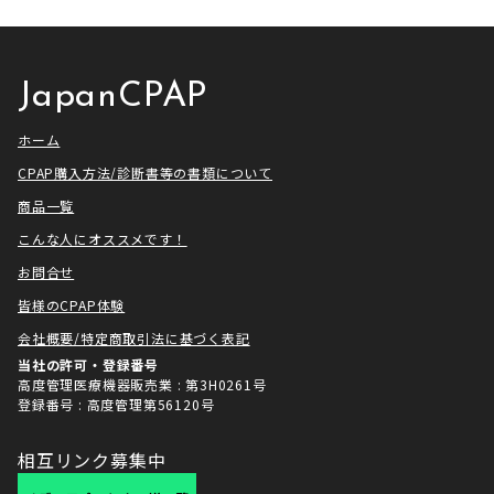
せていただきました！ アメトーー
ざいました。利用者様にとってご
ク様は長い歴史があり、私も大
満足いただけるサービスを提供さ
[…]
せ […]
JapanCPAP
ホーム
CPAP購入方法/診断書等の書類について
商品一覧
こんな人にオススメです！
お問合せ
皆様のCPAP体験
会社概要/特定商取引法に基づく表記
当社の許可・登録番号
高度管理医療機器販売業 : 第3H0261号
登録番号 : 高度管理第56120号
相互リンク募集中