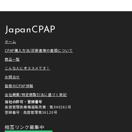
せていただきました！ アメトーー
ざいました。利用者様にとってご
ク様は長い歴史があり、私も大
満足いただけるサービスを提供さ
[…]
せ […]
JapanCPAP
ホーム
CPAP購入方法/診断書等の書類について
商品一覧
こんな人にオススメです！
お問合せ
皆様のCPAP体験
会社概要/特定商取引法に基づく表記
当社の許可・登録番号
高度管理医療機器販売業 : 第3H0261号
登録番号 : 高度管理第56120号
相互リンク募集中