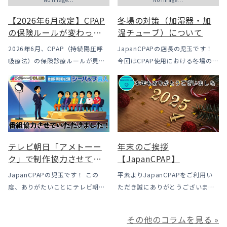
【2026年6月改定】CPAP
冬場の対策（加湿器・加
の保険ルールが変わった
温チューブ）について
｜CPAPが使えなくなるか
2026年6月、CPAP（持続陽圧呼
JapanCPAPの店長の児玉です！
も？変更のメリット・デ
吸療法）の保険診療ルールが見直
今回はCPAP使用における冬場のよ
メリットと「購入」とい
されました。治療を始めるハード
くあるトラブル「乾燥・寒さ・結
う選択肢
ルは下がった一方で、「続ける」
露」についてのお話をさせて頂き
ための条件はこれまでより厳しく
ます。 我々の拠点の北陸はCPAP
なっています。この記事では、何
使用時に「乾燥・寒さ・結露」が
がどう変わったのかを患者様の立
起こりやすい地域です、その […]
場で […]
テレビ朝日「アメトーー
年末のご挨拶
ク」で制作協力させてい
【JapanCPAP】
ただきました
JapanCPAPの児玉です！ この
平素よりJapanCPAPをご利用い
度、ありがたいことにテレビ朝日
ただき誠にありがとうございま
様よりお声がけいただきアメトー
す。 ジャパンシーパップ株式会社
ークCLUBで放送される「シーパッ
の児玉です。 本年は多くの方にご
その他のコラムを見る »
プ芸人」の制作協力、資料提供さ
利用いただき本当にありがとうご