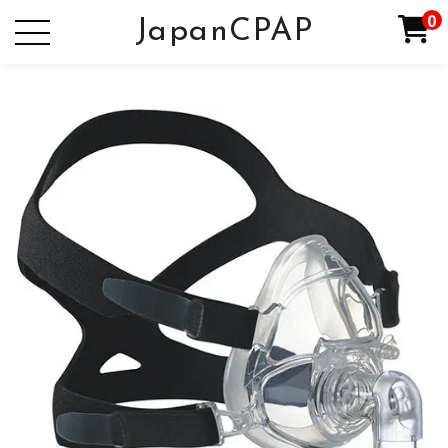
0
JapanCPAP