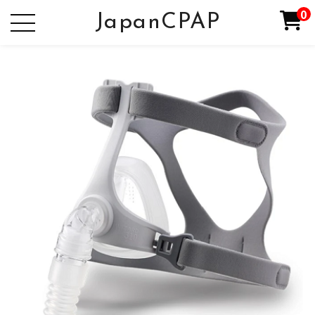
0
JapanCPAP