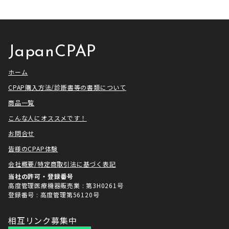
せていただきました！ アメトーー
ざいました。利用者様にとってご
ク様は長い歴史があり、私も大
満足いただけるサービスを提供さ
[…]
せ […]
JapanCPAP
ホーム
CPAP購入方法/診断書等の書類について
商品一覧
こんな人にオススメです！
お問合せ
皆様のCPAP体験
会社概要/特定商取引法に基づく表記
当社の許可・登録番号
高度管理医療機器販売業 : 第3H0261号
登録番号 : 高度管理第56120号
相互リンク募集中