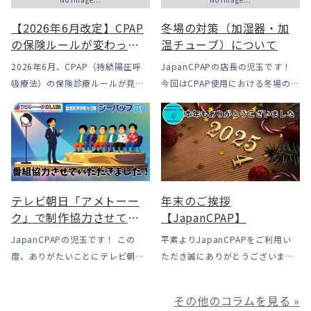
【2026年6月改定】CPAP
冬場の対策（加湿器・加
の保険ルールが変わった
温チューブ）について
｜CPAPが使えなくなるか
2026年6月、CPAP（持続陽圧呼
JapanCPAPの店長の児玉です！
も？変更のメリット・デ
吸療法）の保険診療ルールが見直
今回はCPAP使用における冬場のよ
メリットと「購入」とい
されました。治療を始めるハード
くあるトラブル「乾燥・寒さ・結
う選択肢
ルは下がった一方で、「続ける」
露」についてのお話をさせて頂き
ための条件はこれまでより厳しく
ます。 我々の拠点の北陸はCPAP
なっています。この記事では、何
使用時に「乾燥・寒さ・結露」が
がどう変わったのかを患者様の立
起こりやすい地域です、その […]
場で […]
テレビ朝日「アメトーー
年末のご挨拶
ク」で制作協力させてい
【JapanCPAP】
ただきました
JapanCPAPの児玉です！ この
平素よりJapanCPAPをご利用い
度、ありがたいことにテレビ朝日
ただき誠にありがとうございま
様よりお声がけいただきアメトー
す。 ジャパンシーパップ株式会社
ークCLUBで放送される「シーパッ
の児玉です。 本年は多くの方にご
その他のコラムを見る »
プ芸人」の制作協力、資料提供さ
利用いただき本当にありがとうご