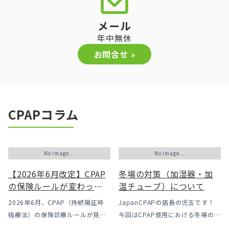
メール
年中無休
お問合せ »
CPAPコラム
No Image...
No Image...
【2026年6月改定】CPAP
冬場の対策（加湿器・加
の保険ルールが変わった
温チューブ）について
｜CPAPが使えなくなるか
2026年6月、CPAP（持続陽圧呼
JapanCPAPの店長の児玉です！
も？変更のメリット・デ
吸療法）の保険診療ルールが見直
今回はCPAP使用における冬場のよ
メリットと「購入」とい
されました。治療を始めるハード
くあるトラブル「乾燥・寒さ・結