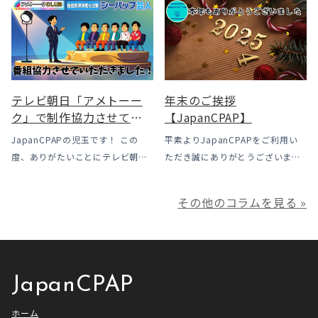
う選択肢
ルは下がった一方で、「続ける」
露」についてのお話をさせて頂き
ための条件はこれまでより厳しく
ます。 我々の拠点の北陸はCPAP
なっています。この記事では、何
使用時に「乾燥・寒さ・結露」が
がどう変わったのかを患者様の立
起こりやすい地域です、その […]
場で […]
テレビ朝日「アメトーー
年末のご挨拶
ク」で制作協力させてい
【JapanCPAP】
ただきました
JapanCPAPの児玉です！ この
平素よりJapanCPAPをご利用い
度、ありがたいことにテレビ朝日
ただき誠にありがとうございま
様よりお声がけいただきアメトー
す。 ジャパンシーパップ株式会社
ークCLUBで放送される「シーパッ
の児玉です。 本年は多くの方にご
その他のコラムを見る »
プ芸人」の制作協力、資料提供さ
利用いただき本当にありがとうご
せていただきました！ アメトーー
ざいました。利用者様にとってご
ク様は長い歴史があり、私も大
満足いただけるサービスを提供さ
[…]
せ […]
JapanCPAP
ホーム