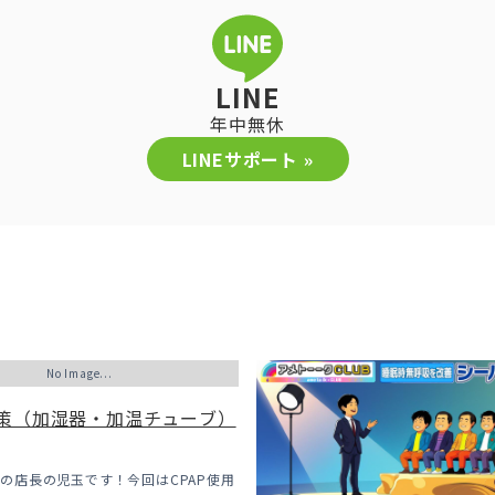
LINE
年中無休
LINEサポート »
No Image...
策（加湿器・加温チューブ）
PAPの店長の児玉です！今回はCPAP使用