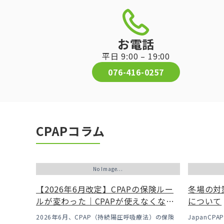
お電話
平日 9:00 – 19:00
076-416-0257
CPAPコラム
No Image...
【2026年6月改定】CPAPの保険ルー
冬場の対
ルが変わった｜CPAPが使えなくなる
について
かも？変更のメリット・デメリットと
2026年6月、CPAP（持続陽圧呼吸療法）の保険
JapanC