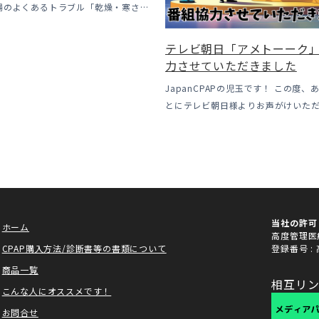
場のよくあるトラブル「乾燥・寒さ・
いてのお話をさせて頂きます。 我々の
CPAP使用時に「乾燥・寒さ・結
テレビ朝日「アメトーーク
やすい地域です、その […]
力させていただきました
JapanCPAPの児玉です！ この度、
とにテレビ朝日様よりお声がけいた
ークCLUBで放送される「シーパッ
作協力、資料提供させていただきまし
ーーク様は長い歴史があり、私も大 [
当社の許可
ホーム
高度管理医療
CPAP購入方法/診断書等の書類について
登録番号 :
商品一覧
相互リ
こんな人にオススメです！
お問合せ