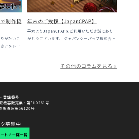
」で制作協
年末のご挨拶【JapanCPAP】
平素よりJapanCPAPをご利用いただき誠にあり
ありがたいこ
がとうございます。 ジャパンシーパップ株式会社
だきアメトー
の児玉です。 本年は多くの方にご利用いただき本
プ芸人」の制
当にありがとうございました。利用者様にとって
た！ アメト
ご満足いただけるサービスを提供させ […]
その他のコラムを見る »
…]
・登録番号
機器販売業 : 第3H0261号
 高度管理第56120号
ンク募集中