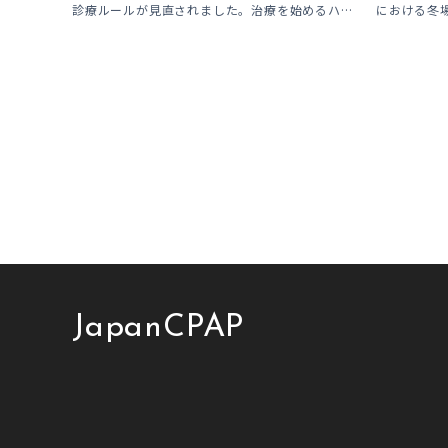
「購入」という選択肢
診療ルールが見直されました。治療を始めるハー
における冬
ドルは下がった一方で、「続ける」ための条件は
結露」につ
これまでより厳しくなっています。この記事で
拠点の北陸は
は、何がどう変わったのかを患者様の立場で […]
露」が起こり
JapanCPAP