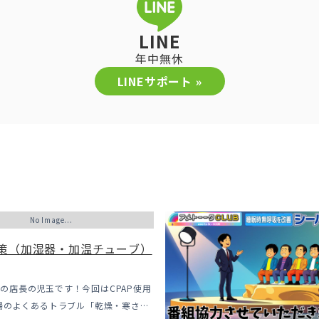
LINE
年中無休
LINEサポート »
No Image...
策（加湿器・加温チューブ）
PAPの店長の児玉です！今回はCPAP使用
場のよくあるトラブル「乾燥・寒さ・