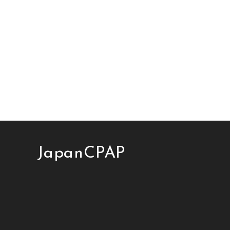
ドルは下がった一方で、「続ける」ための条件は
結露」につ
これまでより厳しくなっています。この記事で
拠点の北陸は
は、何がどう変わったのかを患者様の立場で […]
露」が起こり
JapanCPAP