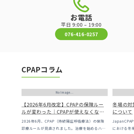
お電話
平日 9:00 – 19:00
076-416-0257
CPAPコラム
No Image...
【2026年6月改定】CPAPの保険ルー
冬場の対
ルが変わった｜CPAPが使えなくなる
について
かも？変更のメリット・デメリットと
2026年6月、CPAP（持続陽圧呼吸療法）の保険
JapanC
「購入」という選択肢
診療ルールが見直されました。治療を始めるハー
における冬