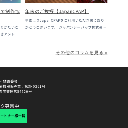
」で制作協
年末のご挨拶【JapanCPAP】
平素よりJapanCPAPをご利用いただき誠にあり
ありがたいこ
がとうございます。 ジャパンシーパップ株式会社
だきアメトー
の児玉です。 本年は多くの方にご利用いただき本
プ芸人」の制
当にありがとうございました。利用者様にとって
た！ アメト
ご満足いただけるサービスを提供させ […]
その他のコラムを見る »
…]
・登録番号
機器販売業 : 第3H0261号
 高度管理第56120号
ンク募集中