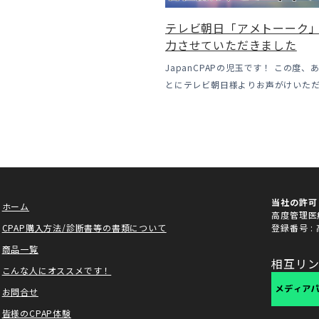
いてのお話をさせて頂きます。 我々の
CPAP使用時に「乾燥・寒さ・結
テレビ朝日「アメトーーク
やすい地域です、その […]
力させていただきました
JapanCPAPの児玉です！ この度、
とにテレビ朝日様よりお声がけいた
ークCLUBで放送される「シーパッ
作協力、資料提供させていただきまし
ーーク様は長い歴史があり、私も大 [
当社の許可
ホーム
高度管理医療
CPAP購入方法/診断書等の書類について
登録番号 :
商品一覧
相互リ
こんな人にオススメです！
お問合せ
皆様のCPAP体験